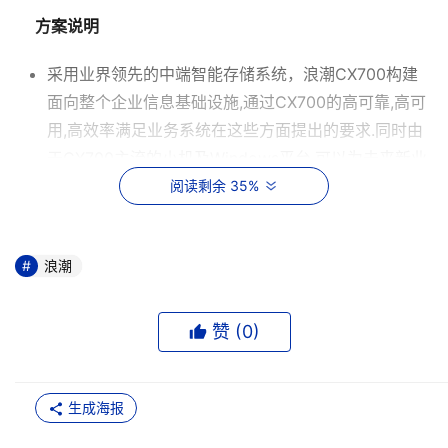
方案说明
采用业界领先的中端智能存储系统，浪潮CX700构建
面向整个企业信息基础设施,通过CX700的高可靠,高可
用,高效率满足业务系统在这些方面提出的要求.同时由
于CX700主流的小机及Windows平台,可以为未来新业
务所要求的新主机提供同样的信息基础设施,保证企业
阅读剩余 35%
范围内信息基础设施的一致性.同时CX700的扩充扩展
能力极强,可以充分满足现有业务及未来新业务对存储
浪潮
容量空间的要求;
采用 MirrorView远程磁盘数据复制技术实现灾难备份
赞 (
0
)
解决方案，完成企业范围内统一的灾难备份和恢复.
采用SnapView解决方案满足业务连续性方面的要求.通
过SnapView解决方案,信息系统可以通过第三重镜像快
生成海报
速将生产数据提供给备份及测试系统，从而大大改善批