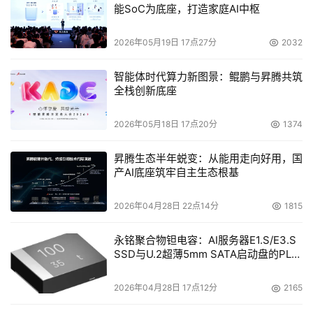
能SoC为底座，打造家庭AI中枢
2026年05月19日 17点27分
2032
智能体时代算力新图景：鲲鹏与昇腾共筑
全栈创新底座
2026年05月18日 17点20分
1374
昇腾生态半年蜕变：从能用走向好用，国
产AI底座筑牢自主生态根基
2026年04月28日 22点14分
1815
永铭聚合物钽电容：AI服务器E1.S/E3.S
SSD与U.2超薄5mm SATA启动盘的PLP
电容选型分析
2026年04月28日 17点12分
2165