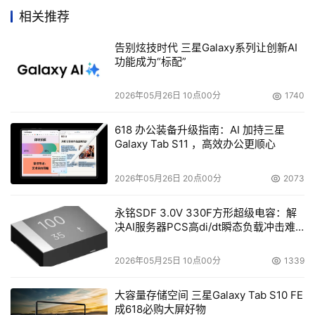
处理流程，减小每日后台批处理窗口,保障业务系统准
相关推荐
7x24小时连续运做,同时还可以让测试系统快速拿到最
新的生产数据完成测试工作,大大提高新应用开发效
告别炫技时代 三星Galaxy系列让创新AI
功能成为“标配”
率；
采用Navispher管理软件的解决方案完成存储系统资源
2026年05月26日 10点00分
1740
管理方面的要求.
618 办公装备升级指南：AI 加持三星
采用PowerPATH的解决方案满足信息系统高性能和高
Galaxy Tab S11 ，高效办公更顺心
可用性方面的要求.
2026年05月26日 20点00分
2073
本文来源于DOIT传媒，文章内容仅供参考，不构成投资建议。
永铭SDF 3.0V 330F方形超级电容：解
决AI服务器PCS高di/dt瞬态负载冲击难
题
2026年05月25日 10点00分
1339
大容量存储空间 三星Galaxy Tab S10 FE
成618必购大屏好物