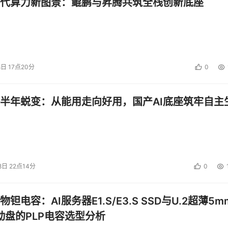
代算力新图景：鲲鹏与昇腾共筑全栈创新底座
8日 17点20分
0
半年蜕变：从能用走向好用，国产AI底座筑牢自主
8日 22点14分
0
钽电容：AI服务器E1.S/E3.S SSD与U.2超薄5m
启动盘的PLP电容选型分析