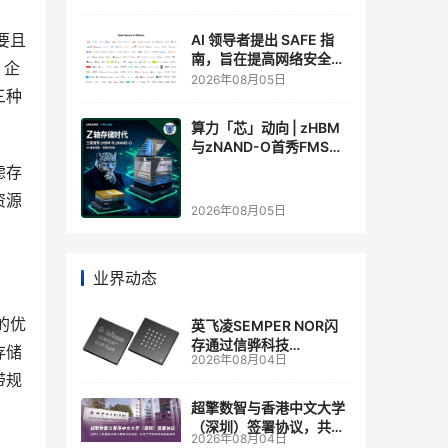
要且
AI 领导者提出 SAFE 指
南，旨在提高网络安全透
，企
明度
2026年08月05日
三种
算力「芯」动向 | zHBM
与zNAND-O首秀FMS
2026 ：三星把HBM叠上
虑存
GPU头顶，内存战争换了
资源
个维度，z轴算盘的魅力
2026年08月05日
在哪？
业界动态
的优
英飞凌SEMPER NOR闪
存通过信骅科技
存储
2026年08月04日
AST2700 BMC认证，全
带规
面强化其数据中心服务器
管理
超擎数智与香港中文大学
（深圳）签署协议，共建
2026年08月04日
人工智能和边缘计算联合