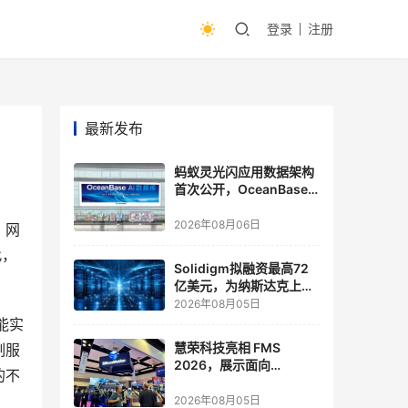
登录
注册
最新发布
蚂蚁灵光闪应用数据架构
首次公开，OceanBase
披露关键实践
2026年08月06日
、网
此，
Solidigm拟融资最高72
亿美元，为纳斯达克上市
做准备
2026年08月05日
能实
慧荣科技亮相 FMS
制服
2026，展示面向
的不
Agentic AI 应用的新一代
存储方案
2026年08月05日