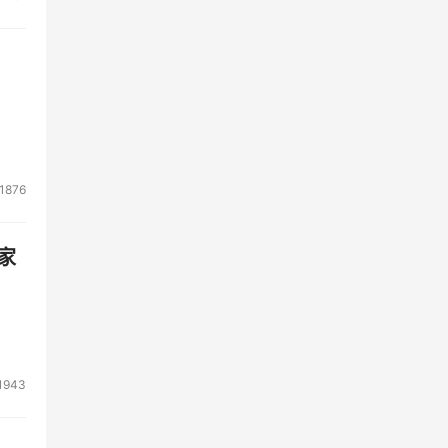
，高
方案
中的
1876
家
1943