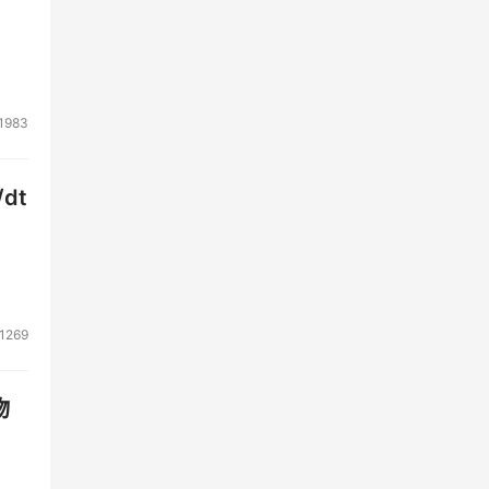
则将
面
1983
统可
dt
理可
件和
进行
1269
e 
使
理并
物
配