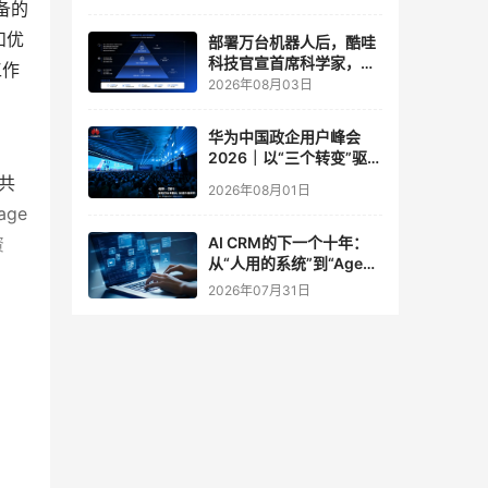
备的
实验室
和优
部署万台机器人后，酷哇
科技官宣首席科学家，要
工作
让世界模型交付生产力
2026年08月03日
华为中国政企用户峰会
2026｜以“三个转变”驱动
服务体系全面升级
地共
2026年08月01日
e 
资
AI CRM的下一个十年：
从“人用的系统”到“Agent
调用的底座”
2026年07月31日
组成
统中