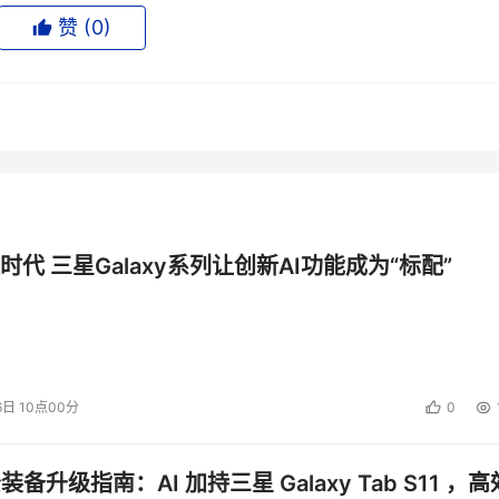
址的逻辑存储空间，突破了单个物理磁盘的容量限制，由于存储
赞 (
0
)
增强了可用性和灵活性，从而显著降低存储系统的总体成本。虚拟系
更换存储器，使他们可以根据自己的需要灵活地成本效益最高的
实践者，30多年来IBM在虚拟化技术方面的研究成绩卓著，IBM
线。IBM Virtualization Engine（虚拟引擎）包括S
时代 三星Galaxy系列让创新AI功能成为“标配”
e System），实现企业内部异构系统环境统一的虚拟化管理，简化
与关键业务应用软件，实现企业内部异构系统环境统一的虚拟化管理
区域网络容量控制器和存储区域网络文件控制器，可将企业的系统管理模式
6日 10点00分
0
C是整个SAN(存储区域网)网络的控制器，可以将SAN中的各
公装备升级指南：AI 加持三星 Galaxy Tab S11 ，高