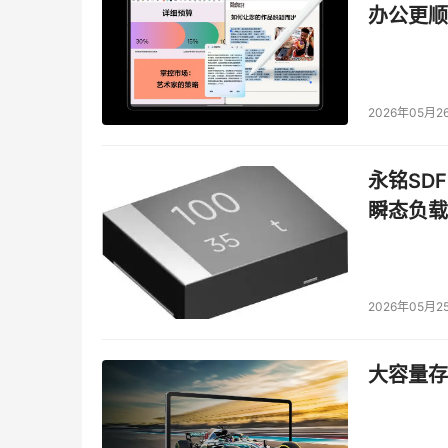
智能化全面提升存储效能
办公更顺
    简化基础设施的第三种成熟的方法是自动
企业的信息管理提高到一个新的水平，可减少人
2026年05月2
    自动化管理可帮助企业了解、管理并在IT
永铭SDF
靠性及企业员工产能，能自动完成为应用配置新
根据企业目标制定方针促进资源分配，使IT基础
瞬态负载
设备和正常运行状态，以及与其他系统管理软件
2026年05月2
    在简化基础设施的概念下，采用IBM高级自动化管
Productivity Center（生产力中心
用，改善容量管理流程，避免出现空间不足的情
大容量存储
    在更高水平的自动化管理环境下，IBM Tivoli