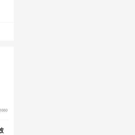
池扩
统可
解决
在提
AN
企业
。虚
由文
1660
种存
效