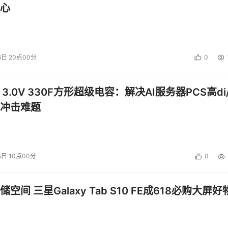
心
化管理，它建立在前两种功能的基础上为企业提供服务。自动化管理
工数据管理的错误及相应的资源。在整合的系统、统一的管理界
6日 20点00分
0
管理员事先授权的情况下，对IT系统进行必要的变更，有助于提高系
 3.0V 330F方形超级电容：解决AI服务器PCS高di/
空间等任务，即使配置工作包括大量复杂耗时的步骤。自动化管
设施与业务更好地保持一致；自动跟踪容量、使用率、性能、文
冲击难题
的集成情况，完成企业内部的报告和监控工作，并在突发情况下
5日 10点00分
0
理软件，可将复杂的任务简化为单步骤流程。IBM TotalStorag
）具有异构存储环境下的高级管理功能，可帮助企业更清楚地掌握存储容量的
况；检查存储网络，提示潜在的问题，有效避免故障的发生；管
空间 三星Galaxy Tab S10 FE成618必购大屏好
® Provisioning Manager（配置管理器）可用于调度可用空间的