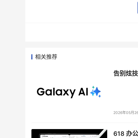
各个分散的存储空间整合起来，形成一个连续编
    虚拟化技术不仅提高了系统的效率，而且
供管理员在不中断信息流的情况下，移植数据，
    作为利用虚拟化存储技术迈向简约存储的积极
相关推荐
高大型机虚拟化水平的同时，不断将虚拟功能扩展到其他产品
告别炫技
卷控制器（SVC）和SAN文件系统（SAN Fil
    IBM虚拟引擎可以帮助企业集成基础设施
拟引擎配置的IBM TotalStorage存储
2026年05月2
件和磁盘物理管理转变为更加灵活的虚拟管理。SV
618 办