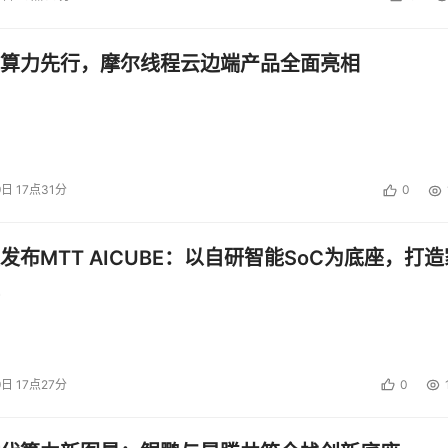
速度的限制，同时可以通过共享数据提高创新速度。最重要的是
算力先行，摩尔线程云边端产品全面亮相
展趋势，必将为企业带来极大利益。正是由于拥有丰富的经验、解决
方位地解决系统精简问题，从而帮助用户解决基础设施简化过程
环境。
9日 17点31分
0
投资建议。
发布MTT AICUBE：以自研智能SoC为底座，打造
9日 17点27分
0