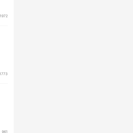
改善
存储
1972
系统
储环
户改
1773
年第
强大
企业
的复
961