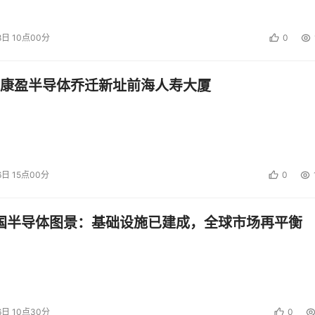
e Manager（存储资源管理器）可帮助企业更清楚地掌握存储容量的使用，
ager（存储区域网络管理器）可用于查看存储网络，迅速了解作用情况。
8日 10点00分
0
补充管理功能，如自动文件布局和故障恢复等，进一步提高存储
康盈半导体乔迁新址前海人寿大厦
同的是，IBM不仅帮助企业通过整合、虚拟化和自动化管理实现存
并以IBM业务伙伴、IBM全球服务和企业咨询部为依托，为客
6日 15点00分
0
来越多的用户走向成功之路。根据IDC的报告，在全球范围内，IBM存储今
中国半导体图景：基础设施已建成，全球市场再平衡
分点，在中国市场IBM一直也有不俗的表现。凭借其稳定的性能和
。部门之间及组织内部信息通畅是当前企业创新发展的主要趋势。在
础设施发展不考虑便于信息流动时，就像心脏发生血栓一样，系统
6日 10点30分
0