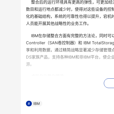
    整合后的运行环境具有更高的弹性，可更
数目和运行地点都减少时，使得对这些设备的控
化的基础结构，系统的可靠性也得以提升，宕机时
    IBM在存储整合方面有完整的方法论，同时可以为企业
Controller（SAN卷控制器）和 IBM TotalS
享和利用数据，通过精简战略显著减少存储管理点和服务
DS家族产品，支持各种IBM和非IBM平台，
虚拟化让简化提速
    当然，作为IT系统自然演进的结果，简化
IBM
    虚拟化技术可以从逻辑上将多个物理存储