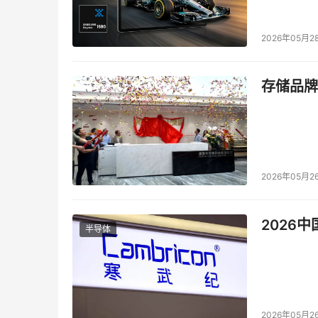
置。IBM Tivoli® Storage Resourc
容量管理流程。IBM Tivoli® SAN Man
2026年05月2
区域网络文件系统和存储区域网络容量控制器可
存储品牌
提升企业竞争力
    与仅能对系统进行局部调整的供应商截然不
境的简化，还为企业提供了TCO分析和移植服务，
2026年05月2
    IBM TotalStorage战略正在帮助越
2026
半导体
一季度增长3个百分点，第二季度增长2.7个百
    通过基础设施简化，企业可轻松实现目标
内部，IT基础设施是信息传送的平台。当IT基
2026年05月2