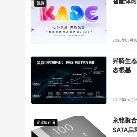
智能体时
鲲鹏
鲲鹏
2026年05月1
昇腾生态
昇腾
态根基
2026年04月2
永铭聚合物
企业级存储
企业级存储
企业级存储
企业级存储
SATA