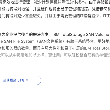
加经济高效地进行管理，减少计划停机并降低总体成本。由于存储设
制能力将得到增强，并且硬件也将更易于管理和跟踪。凭借精简
间将得到减少甚至避免，并且由于需要管理的IT设备减少，IT
提供整合的解决方案。IBM TotalStorage SAN Volume 
torage SAN File System（SAN文件系统）有助于系统整合，更好
器的数量。而具有强大性能和易于扩展的IBM TotalStorag
使企业可以从中灵活地加以选择，更让用户可以轻松整合现有的存储
阅读剩余 61%
存储环境离不开虚拟化技术的支持。有效虚拟是简化存储环境的必要
系统组合为统一的虚拟存储库，解决了存储空间使用的浪费，它把系