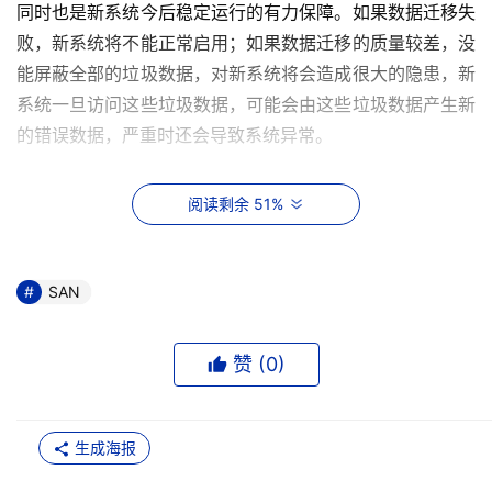
同时也是新系统今后稳定运行的有力保障。如果数据迁移失
败，新系统将不能正常启用；如果数据迁移的质量较差，没
能屏蔽全部的垃圾数据，对新系统将会造成很大的隐患，新
系统一旦访问这些垃圾数据，可能会由这些垃圾数据产生新
    相反，成功的数据迁移可以有效地保障新系统的顺利运
阅读剩余 51%
行，能够继承珍贵的历史数据。因为无论对于一个公司还是
一个部门，历史数据无疑都是十分珍贵的一种资源。例如公
SAN
    6.2 数据迁移的特点 
赞 (
0
)
    系统切换时的数据迁移不同于从生产系统OLTP （On-
line Transaction Processing），到数据仓库DW（Data 
Warehouse）的数据抽取。后者主要将生产系统在上次抽
生成海报
取后所发生的数据变化同步到数据仓库，这种同步在每个抽