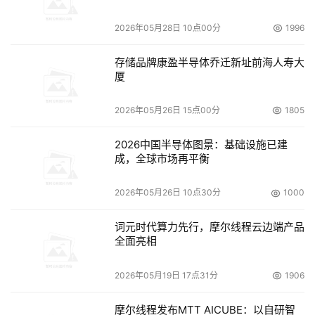
2026年05月28日 10点00分
1996
    纵向划分 
存储品牌康盈半导体乔迁新址前海人寿大
厦
    以处理数据的功能模块为划分依据，需要考虑在新系统
中没有被包含的功能模块，其所涉及数据的处理问题。这类
2026年05月26日 15点00分
1805
数据由于无法建立映射关系，一般不需要迁移到新系统中。
但对于模块间偶合度比较紧密的旧系统，在纵向划分时需要
2026中国半导体图景：基础设施已建
成，全球市场再平衡
注意数据的完整性。
2026年05月26日 10点30分
1000
本文来源于DOIT传媒，文章内容仅供参考，不构成投资建议。
词元时代算力先行，摩尔线程云边端产品
全面亮相
2026年05月19日 17点31分
1906
摩尔线程发布MTT AICUBE：以自研智