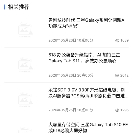
取周期都进行，一般以天为单位。而数据迁移是将需要的历
相关推荐
史数据一次或几次转换到新的生产系统，其最主要的特点是
告别炫技时代 三星Galaxy系列让创新AI
功能成为“标配”
    数据迁移的内容是整个数据迁移的基础，需要从信息系
2026年05月26日 10点00分
1689
统规划的角度统一考虑。划分内容时，可以从横向的时间和
618 办公装备升级指南：AI 加持三星
Galaxy Tab S11 ，高效办公更顺心
    横向划分 
2026年05月26日 20点00分
2012
    以产生数据的时间为划分依据，需要考虑比较久远的历
史数据如何迁移的问题。由于信息技术的发展，以及存储工
永铭SDF 3.0V 330F方形超级电容：解
决AI服务器PCS高di/dt瞬态负载冲击难
程师对计算机依赖性的增强，新系统每天往往需要比旧系统
题
存储更多的信息，同时为了解决数据量高增长带来的性能瓶
2026年05月25日 10点00分
1295
颈，新系统一般只保留一定时期的数据，比如1 年，而把超
过保存周期的数据，即1 年以前的数据转移到数据仓库中，
大容量存储空间 三星Galaxy Tab S10 FE
以便用于决策分析。对于这种新系统的数据迁移，主要迁移
成618必购大屏好物