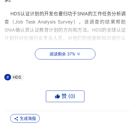
    HDS认证计划的开发也要归功于SNIA的工作任务分析调
查（Job Task Analysis Survey），该调查的结果帮助
SNIA确认其认证教育计划的方向和方法。HDS的全球认证
计划针对存储行业专业人员，对他们的技能和知识进行认
证。
阅读剩余 37%
    “确保存储网络成为完善和值得信赖的解决方案是我们的
使命。HDS和SNIA通过在扩大教育服务项目方面的合作，
为这一使命提供了支持，”SNIA主席Wayne M. Adams表
HDS
示。“SNIA 教育课程包含一系列广泛、中立性的课题，旨在
通过加深培训者对最佳实践的理解来提高其网络存储管理技
赞 (
0
)
能。通过采用SNIA认证课程作为其认证计划的基础，HDS
在存储行业充当了领跑者的角色。”
生成海报
    HDS 2006年存储专业人士认证计划（Hitachi Data 