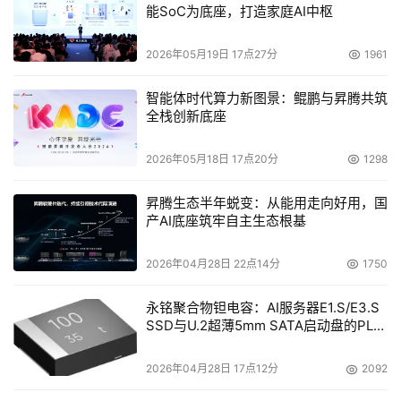
能SoC为底座，打造家庭AI中枢
2026年05月19日 17点27分
1961
智能体时代算力新图景：鲲鹏与昇腾共筑
全栈创新底座
2026年05月18日 17点20分
1298
昇腾生态半年蜕变：从能用走向好用，国
产AI底座筑牢自主生态根基
2026年04月28日 22点14分
1750
永铭聚合物钽电容：AI服务器E1.S/E3.S
SSD与U.2超薄5mm SATA启动盘的PLP
电容选型分析
2026年04月28日 17点12分
2092