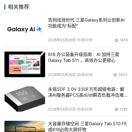
Systems Certified Storage Professional 2006 
相关推荐
Program）提供最广泛多样的认证平台，最大限度地满足客
户和合作伙伴的需求，其中包括：
告别炫技时代 三星Galaxy系列让创新AI
功能成为“标配”
全球监考考试
2026年05月26日 10点00分
1678
实际上机操作
618 办公装备升级指南：AI 加持三星
互联网考试
Galaxy Tab S11 ，高效办公更顺心
互联网监考考试
2026年05月26日 20点00分
2003
再次认证继续教育
永铭SDF 3.0V 330F方形超级电容：解
决AI服务器PCS高di/dt瞬态负载冲击难
本文来源于DOIT传媒，文章内容仅供参考，不构成投资建议。
题
2026年05月25日 10点00分
1282
大容量存储空间 三星Galaxy Tab S10 FE
成618必购大屏好物