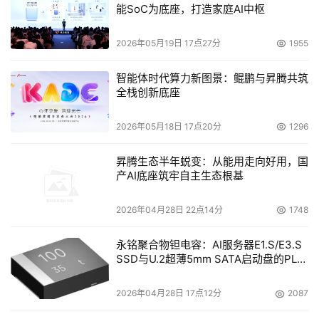
能SoC为底座，打造家庭AI中枢
2026年05月19日 17点27分
1955
智能体时代算力新图景：鲲鹏与昇腾共筑
全栈创新底座
2026年05月18日 17点20分
1296
昇腾生态半年蜕变：从能用走向好用，国
产AI底座筑牢自主生态根基
2026年04月28日 22点14分
1748
永铭聚合物钽电容：AI服务器E1.S/E3.S
SSD与U.2超薄5mm SATA启动盘的PLP
电容选型分析
2026年04月28日 17点12分
2087