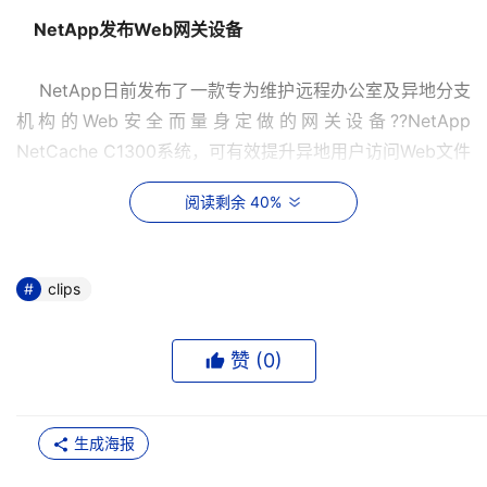
    NetApp发布Web网关设备 
    NetApp日前发布了一款专为维护远程办公室及异地分支
机构的Web安全而量身定做的网关设备??NetApp 
NetCache C1300系统，可有效提升异地用户访问Web文件
及应用程序的速度。该产品提供了1GB的RAM缓存空间，内
阅读剩余 40%
设3个磁盘驱动器槽位，具备数据访问策略管理、隔离间谍
软件、过滤恶意程序、代理和缓存等安全服务性能。
clips
    新一代Mac备份产品闪亮登场
赞 (
0
)
    Data Protection Solutions日前发布了其最新版本的
EzBackup-sa磁盘到磁盘镜像、备份与容灾恢复设备，为
苹果公司的Mac系统提供全方位支持。EzBackup-sa是一
生成海报
款采用USB接口的独立设备，可为用户系统的启动文件创建
完整的镜像备份，一旦灾难发生，即可迅速还原整个系统及