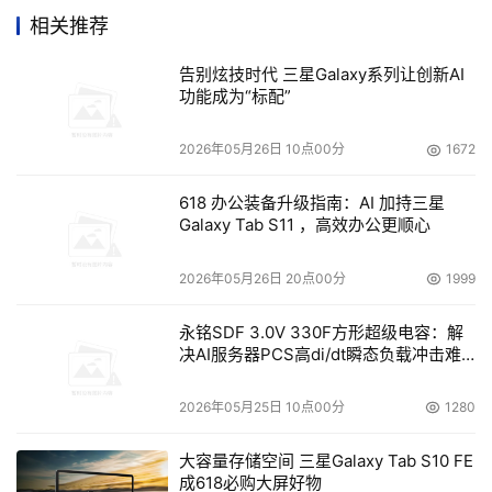
相关推荐
数据。
告别炫技时代 三星Galaxy系列让创新AI
 Iron Mountain与Orchestria携手打造新一代循规解决
功能成为“标配”
方案
2026年05月26日 10点00分
1672
    Iron Mountain日前宣布与Orchestria Corp.缔结合作关
618 办公装备升级指南：AI 加持三星
系，将后者提供的循规软件技术整合到其推出的Digital 
Galaxy Tab S11 ，高效办公更顺心
Archives电子记录托管服务项目中。Orchestria的软件可有
效阻止用户张贴、发送或存档非法的电子信息，并自动审查
2026年05月26日 20点00分
1999
每一项违规操作，杜绝重复的入侵行为。
永铭SDF 3.0V 330F方形超级电容：解
决AI服务器PCS高di/dt瞬态负载冲击难
题
2026年05月25日 10点00分
1280
本文来源于DOIT传媒，文章内容仅供参考，不构成投资建议。
大容量存储空间 三星Galaxy Tab S10 FE
成618必购大屏好物