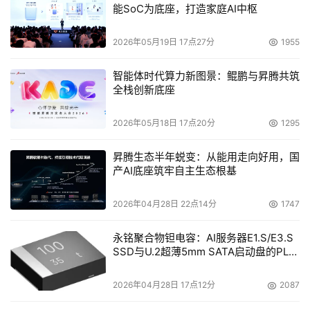
能SoC为底座，打造家庭AI中枢
Adaptec SANbloc 5000f的扩展存储，支持SAS或SATA硬
盘。
2026年05月19日 17点27分
1955
在发布会的现场，我们也看到了像浪潮、联想、曙光、
智能体时代算力新图景：鲲鹏与昇腾共筑
迈拓、红旗等合作伙伴的身影。Harrison Parks表示，推广
全栈创新底座
SAS的应用，关键是形成一个广泛的全面合作的产业链。目
2026年05月18日 17点20分
1295
前，已经有主板、硬盘以及服务器厂商开始采用Adaptec的
SAS产品。
昇腾生态半年蜕变：从能用走向好用，国
产AI底座筑牢自主生态根基
串行天下
2026年04月28日 22点14分
1747
未来将是串行接口的天下。根据Gartner的预测，到
永铭聚合物钽电容：AI服务器E1.S/E3.S
2007年，SAS在企业硬盘市场上所占据的市场份额(按数量
SSD与U.2超薄5mm SATA启动盘的PLP
计算)将超过40%，领先于Fibre Channel和SATA。从
电容选型分析
Adaptec来看，2005年1月至今，已经向OEM伙伴提供了
2026年04月28日 17点12分
2087
44000多个SAS部件。