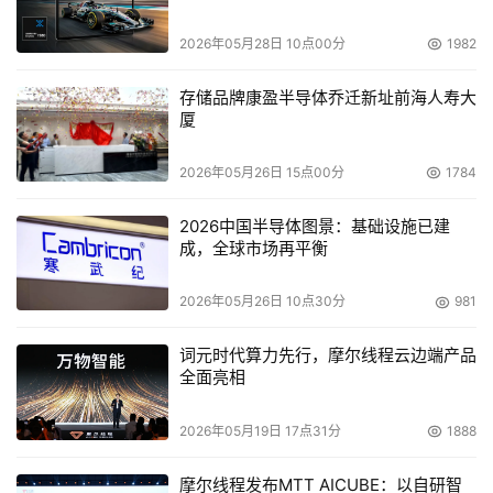
到服务器，并且都支持SAS或SATA硬盘，配置了128MB带
2026年05月28日 10点00分
1982
ECC保护的DDR2 DRAM和标准的RAID 0、1、10、5和50
功能，控制器核心采用Adaptec RAID Code(ARC)，提供
存储品牌康盈半导体乔迁新址前海人寿大
增强型数据保护并简化包括热插拔、热备、RAID类别转
厦
换、在线容量扩展和优化磁盘利用在内的众多RAID功能的
维护；335SAS是高可靠、带4个可热插拔3.5英寸硬盘仓的
2026年05月26日 15点00分
1784
内部存储柜，可接入SAS和SATA硬盘，包括一个小巧的
2026中国半导体图景：基础设施已建
CD-ROM仓，具有理想的性能和可靠性，每个SAS或SATA
成，全球市场再平衡
Ⅱ RAID控制器卡可支持最多两个存储柜；SANbloc 5000f
RAID子系统是FC-SAS外部存储解决方案，适用于DAS或
2026年05月26日 10点30分
981
SAN，提供高性能输入输出，可安装SAS硬盘作为高可靠的
主存储，或接入SATA硬盘提供经济有效的存储容量，也可
词元时代算力先行，摩尔线程云边端产品
全面亮相
以在同一系统中混接两种硬盘，并可通过SANbloc S50
JBOD获得容量扩充，支持SMI-S和Microsoft VDS等行业
2026年05月19日 17点31分
1888
软件标准；SANbloc S50 JBOD是高性能SAS-SAS JBOD
产品，可用作DAS、基于主机的RAID阵列，或作为
摩尔线程发布MTT AICUBE：以自研智