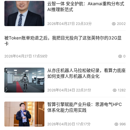
云智一体 安全护航：Akamai重构分布式
AI推理新范式
SAS的应用会最先从硬盘、内部存储开始。在服务器中,
SAS终将取代SCSI。虽然2005年第一季度就已经有SAS产
2026年04月27日 23点33分
2002
品出现，但SAS的大量应用还是要等到2006年的第一季
度。未来几年，SAS的增长势头最猛，从SCSI到SAS的切换
被Token账单劝退之后，我把目光投向了这张英特尔的32G显
卡
过程也会很快。不过，SCSI并不会立刻退出市场。虽然厂
商的研发重点已经转向SAS，但目前市场上SCSI的用户还
2026年04月27日 17点59分
0
有很多，转换还需要一段时间。不过，业内人士分析指出，
2008年串行接口将大行其道。
从亦庄机器人马拉松破纪录，看算力底座
如何支撑人形机器人商业化
2026年04月24日 22点31分
1282
本文来源于DOIT传媒，文章内容仅供参考，不构成投资建议。
智算引擎赋能产业升级：思源电气HPC
体系化能力应用实践
2026年04月20日 17点17分
996