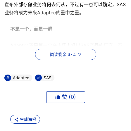
宣布外部存储业务将何去何从，不过有一点可以确定，SAS
业务将成为未来Adaptec的重中之重。
不是一个，而是一群
Adaptec不是第一个在市场上推出SAS产品的厂商，不
过，Adaptec一出手就不凡，发布了包括SAS HBA、RAID
阅读剩余 67%
卡、内部存储和外部子系统在内的最宽广的SAS产品线。
作为一种新的存储接口技术，SAS不仅在功能上可与
Adaptec
SAS
Fibre Channel媲美，还具有兼容SATA的能力，因而被业界
公认为取代并行SCSI的不二之选。据吴刚介绍，SAS的优
赞 (
0
)
势主要体现在：灵活性，可以兼容SATA，为用户节省投
资；扩展性，一个SAS域最多可以直连16384个设备；性能
卓越，点对点的架构使性能随端口数量增加而提高；更合理
生成海报
的电缆设计，在高密度环境中提供更有效的散热。衡量一种