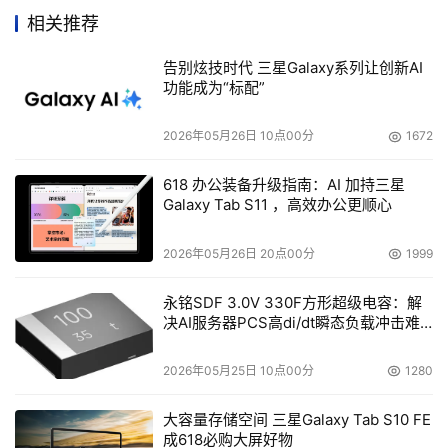
技术的优劣通常有4个基本指标，即性能、可靠性、可扩展
相关推荐
性和成本。回顾串行磁盘技术的发展历史，从光纤通道，到
告别炫技时代 三星Galaxy系列让创新AI
SATA，再到SAS，几种技术各有所长。光纤通道最早出现
功能成为“标配”
的串行化存储技术，可以满足高性能、高可靠和高扩展性的
存储需要，但是价格居高不下；SATA硬盘成本倒是降下来
2026年05月26日 10点00分
1672
了，但主要是用于近线存储和非关键性应用，毕竟在性能等
方面差强人意；SAS应该算是个全才，可以支持SAS和
618 办公装备升级指南：AI 加持三星
Galaxy Tab S11 ，高效办公更顺心
SATA磁盘，很方便地满足不同性价比的存储需求，是具有
高性能、高可靠和高扩展性的解决方案。
2026年05月26日 20点00分
1999
此次，Adaptec同时推出了4块板卡、1款软件和两个外
永铭SDF 3.0V 330F方形超级电容：解
决AI服务器PCS高di/dt瞬态负载冲击难
部存储阵列。串行连接SCSI 48300卡具有8个3.0Gb/s
题
SAS/SATA端口，用于提高多媒体和I/O密集型应用的性
2026年05月25日 10点00分
1280
能，提供RAID 0、1和10数据保护；串行连接SCSI RAID
4800SAS和4805SAS控制器是高性能8端口SAS RAID卡，
大容量存储空间 三星Galaxy Tab S10 FE
可通过PCI-X(4800SAS)或PCIe(4805SAS)主机接口安装
成618必购大屏好物