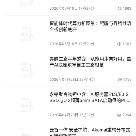
2026年05月19日 17点27分
1963
智能体时代算力新图景：鲲鹏与昇腾共筑
全栈创新底座
2026年05月18日 17点20分
1305
昇腾生态半年蜕变：从能用走向好用，国
产AI底座筑牢自主生态根基
2026年04月28日 22点14分
1756
永铭聚合物钽电容：AI服务器E1.S/E3.S
SSD与U.2超薄5mm SATA启动盘的PLP
电容选型分析
2026年04月28日 17点12分
2094
云智一体 安全护航：Akamai重构分布式
AI推理新范式