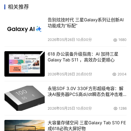
相关推荐
告别炫技时代 三星Galaxy系列让创新AI
HDS首席技术官Hu Yoshida
功能成为“标配”
    HDS首席技术官Yoshida先生表示：“在‘面向应用而优
2026年05月26日 10点00分
1680
化’的战略指导下，日立数据把高端存储系统提升到了新的
高度----远远超越到处理速度这种简单指标之外。相对于日
618 办公装备升级指南：AI 加持三星
Galaxy Tab S11 ，高效办公更顺心
立数据带来的新型、先进的高端存储功能，例如逻辑分区、
嵌入式虚拟化、虚拟端口和跨异构平台的通用复制功能等，
2026年05月26日 20点00分
2004
其它存储厂商在虚拟化领域还处于发展阶段。”
永铭SDF 3.0V 330F方形超级电容：解
   作为高端存储虚拟化解决方案的平台，日立通用存储平台
决AI服务器PCS高di/dt瞬态负载冲击难
题
（Hitachi TagmaStore Universal Storage Platform，简
2026年05月25日 10点00分
1286
称USP）从问世起就备受关注。截至今年9月，USP系列产
品在全球销售量已高达1700台，如此优秀的表现无疑是对
大容量存储空间 三星Galaxy Tab S10 FE
HDS公司的虚拟化战略和定位的莫大肯定和鼓励。此外，
成618必购大屏好物