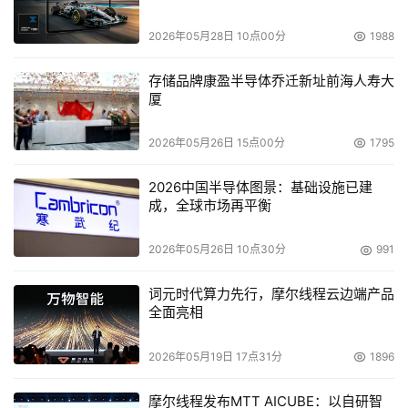
TagmaStore网络存储控制器NSC 55作为通用存储平台系
2026年05月28日 10点00分
1988
列的延伸产品和HDS的企业入门级存储典范之作，将日立的
虚拟化战略引入了一个新的市场领域。最近，著名的存储咨
存储品牌康盈半导体乔迁新址前海人寿大
询公司Toigo Partners International的首席执行官兼数据
厦
管理协会（The Data Management Institute）会长、同时
也身为权威行业评论家的Jon Toigo称赞NSC55具有独特的
2026年05月26日 15点00分
1795
虚拟化实现方式及其对企业入门级用户的关怀，并将它评为
2026中国半导体图景：基础设施已建
企业存储市场最佳产品。
成，全球市场再平衡
    HDS公司营销副总裁Rachel Young补充道：“凭借通用
2026年05月26日 10点30分
991
存储平台，我们以虚拟化、逻辑分区和异构复制等业界领先
的创新技术改变了整个存储市场的格局。日立数据将虚拟化
词元时代算力先行，摩尔线程云边端产品
全面亮相
智能设置在存储控制器中，并将后台磁盘介质平价商品化，
这种业务战略充分适应最终用户的需求”。Rachel Young还
2026年05月19日 17点31分
1896
表示：“得益于通用存储平台的强劲销售量，公司在第三季
度高端存储系统领域的市场份额取得了显著增长，这也充分
摩尔线程发布MTT AICUBE：以自研智