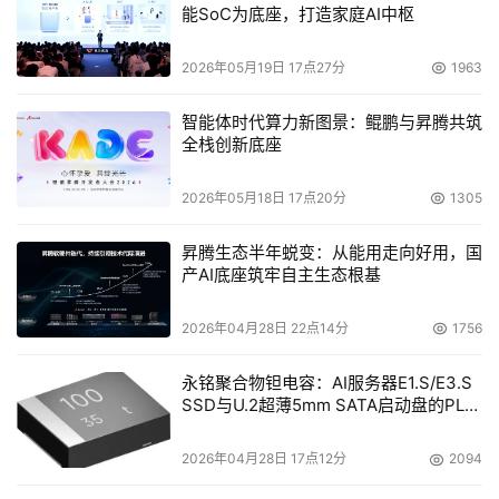
能SoC为底座，打造家庭AI中枢
表明了我们的虚拟化产品和解决方案颇受用户的欢迎和青
睐。”
2026年05月19日 17点27分
1963
智能体时代算力新图景：鲲鹏与昇腾共筑
全栈创新底座
2026年05月18日 17点20分
1305
昇腾生态半年蜕变：从能用走向好用，国
产AI底座筑牢自主生态根基
2026年04月28日 22点14分
1756
永铭聚合物钽电容：AI服务器E1.S/E3.S
SSD与U.2超薄5mm SATA启动盘的PLP
HDS公司营销副总裁Rachel Young
电容选型分析
2026年04月28日 17点12分
2094
本文来源于DOIT传媒，文章内容仅供参考，不构成投资建议。