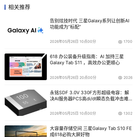
事业部总经理Brian Knott
相关推荐
关于双方的合并
告别炫技时代 三星Galaxy系列让创新AI
功能成为“标配”
DoSTOR：据了解，SUN与StorageTek的合并是分步骤
2026年05月26日 10点00分
1700
进行的，请问这个步骤是按何种计划制定的？目前两个公司
的合并达到了怎样的融合度？目前的合并没有涉及两家公司
618 办公装备升级指南：AI 加持三星
的销售渠道，这样是否会对两家公司存储产品的销售和售后
Galaxy Tab S11 ，高效办公更顺心
服务有影响？合并后的新客户服务计划是否适用两家公司原
来的老用户？
2026年05月26日 20点00分
2026
永铭SDF 3.0V 330F方形超级电容：解
    薛耀昆：
我们的合并过程一直在进行对外宣布和沟通工
决AI服务器PCS高di/dt瞬态负载冲击难
作。这是一个庞大的合并项目，在这个合并过程中我们一直
题
小心地进行，经常进行讨论和沟通。在8月底的时候，我们
2026年05月25日 10点00分
1302
对外宣布合并已经成功。现在在内部，我们对该整合的事
大容量存储空间 三星Galaxy Tab S10 FE
情，正在进行整合。对于渠道、人员等商业范畴的事情在进
成618必购大屏好物