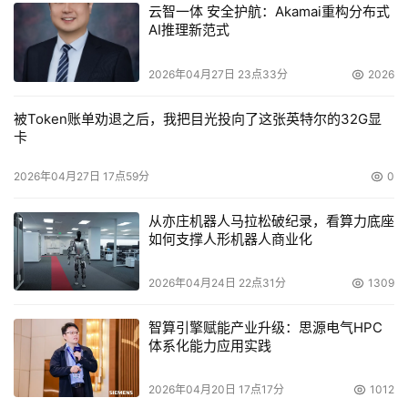
云智一体 安全护航：Akamai重构分布式
AI推理新范式
2026年04月27日 23点33分
2026
被Token账单劝退之后，我把目光投向了这张英特尔的32G显
Sun公司中国区总经理薛耀昆
卡
DoSTOR：合并在全球有最后的时间表吗？
2026年04月27日 17点59分
0
    Brian：
从全球的角度讲，合并过程还面临一些挑战。例
从亦庄机器人马拉松破纪录，看算力底座
如何支撑人形机器人商业化
如，在法国和德国，由于当地法律的要求，使收购公司后的
合并的过程非常复杂，因此在这样的地方，完成合并会需要
2026年04月24日 22点31分
1309
从合并开始的一年时间。在其他地方，由于并购后人员增
加，公司需要搬到新的办公场所。在另外一些地方，我们还
智算引擎赋能产业升级：思源电气HPC
体系化能力应用实践
需要考虑并购后的公司在当地的成长。如果法律方面的手续
顺利，在大中华地区，我们的目标是期望到明年1月完成运
2026年04月20日 17点17分
1012
营层面的合并；至于人事方面的合并，我们目前已经完成。