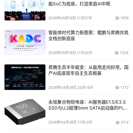
能SoC为底座，打造家庭AI中枢
DoSTOR：两家公司在美国的合并已经完成，在其他地
区的合并仍在进行中，请问在中国的合并是否已经完成？
2026年05月19日 17点27分
1976
智能体时代算力新图景：鲲鹏与昇腾共筑
    薛耀昆：
我们现在在中国已经是一家公司，是一家人。我
全栈创新底座
们对外的名片、名称已经统一，StorageTek已经是SUN的
一个品牌。在中国，我们一直按SUN总部的要求在推进合并
2026年05月18日 17点20分
1324
工作。在中国的合并工作进行得很顺利，当然还有很多细节
需要继续。
昇腾生态半年蜕变：从能用走向好用，国
产AI底座筑牢自主生态根基
2026年04月28日 22点14分
1772
永铭聚合物钽电容：AI服务器E1.S/E3.S
SSD与U.2超薄5mm SATA启动盘的PLP
电容选型分析
2026年04月28日 17点12分
2112