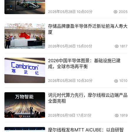
行消化。这一次与媒体的沟通之后，还会有更多的机会与大
家沟通。
2026年05月28日 10点00分
2005
Brian：
我想补充一点。在并购整合过程中，有几条最重
存储品牌康盈半导体乔迁新址前海人寿大
厦
要的原则，那是把并购对客户、对合作伙伴带来的影响降低
到最低限度，保住所有的客户、保住所有的合作伙伴、保住
2026年05月26日 15点00分
1817
所有的员工，这是两公司在合并之初公司高层就达成的工作
原则。一旦在整合过程中发现对客户、对合作伙伴、对员工
2026中国半导体图景：基础设施已建
有所影响，双方将协商放慢脚步，对工作进行调整。
成，全球市场再平衡
2026年05月26日 10点30分
1010
    关于并购对于客户服务的影响，两公司的最高层领导都
达成协议，表示对于世界各地的客户的服务承诺将保持不
词元时代算力先行，摩尔线程云边端产品
变；而且由于两公司合并后因联合而得到加强的专业水平，
全面亮相
对于客户的服务将不仅是保持不变，而且还会有所提升。这
是重大的承诺，也是DMG有志做好的一项工作，因为这项
2026年05月19日 17点31分
1919
工作也是公司最重要的资产。
摩尔线程发布MTT AICUBE：以自研智