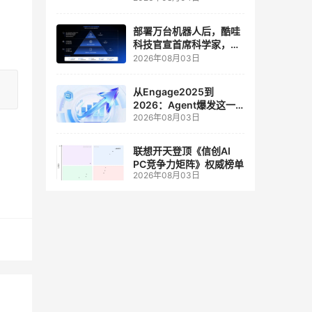
人工智能和边缘计算联合
实验室
部署万台机器人后，酷哇
科技官宣首席科学家，要
让世界模型交付生产力
2026年08月03日
从Engage2025到
2026：Agent爆发这一
2026年08月03日
年，AI CRM 走到哪了
联想开天登顶《信创AI
PC竞争力矩阵》权威榜单
2026年08月03日