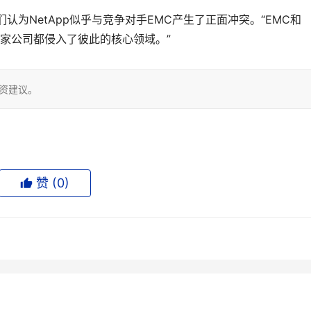
们认为NetApp似乎与竞争对手EMC产生了正面冲突。“EMC和
两家公司都侵入了彼此的核心领域。”
投资建议。
赞 (
0
)