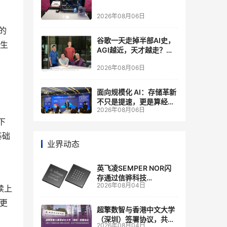
2026年08月06日
的
谷歌一天走掉半部AI史，
了生
AGI越近，天才越走？大
厂的组织模式，正在拖住
2026年08月06日
自己的研发节奏
面向规模化 AI：存储革新
不只是提速，更是算经济
2026年08月06日
账
下
基础
业界动态
英飞凌SEMPER NOR闪
存通过信骅科技
2026年08月04日
AST2700 BMC认证，全
续上
面强化其数据中心服务器
来更
管理
超擎数智与香港中文大学
（深圳）签署协议，共建
2026年08月04日