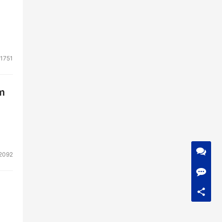
1751
m
2092