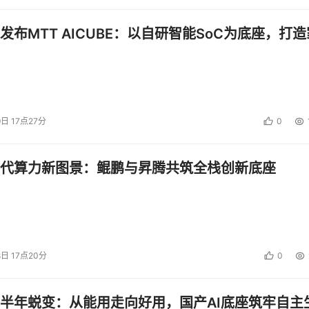
发布MTT AICUBE：以自研智能SoC为底座，打造
9日 17点27分
0
代算力新图景：鲲鹏与昇腾共筑全栈创新底座
8日 17点20分
0
半年蜕变：从能用走向好用，国产AI底座筑牢自主