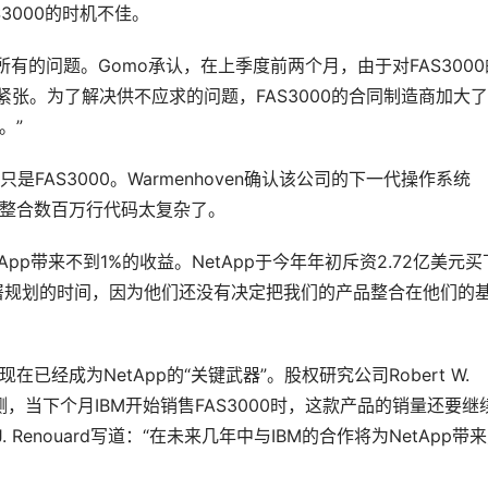
AS3000的时机不佳。
所有的问题。Gomo承认，在上季度前两个月，由于对FAS3000
很紧张。为了解决供不应求的问题，FAS3000的合同制造商加大
。”
不只是FAS3000。Warmenhoven确认该公司的下一代操作系统
因为整合数百万行代码太复杂了。
为NetApp带来不到1%的收益。NetApp于今年年初斥资2.72亿美元买
了实施部署规划的时间，因为他们还没有决定把我们的产品整合在他们的
在已经成为NetApp的“关键武器”。股权研究公司Robert W. 
预测，当下个月IBM开始销售FAS3000时，这款产品的销量还要继
iel J. Renouard写道：“在未来几年中与IBM的合作将为NetApp带