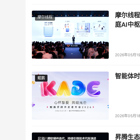
摩尔线程
摩尔线程
庭AI中枢
2026年05月1
智能体时
鲲鹏
鲲鹏
2026年05月1
昇腾生态
昇腾