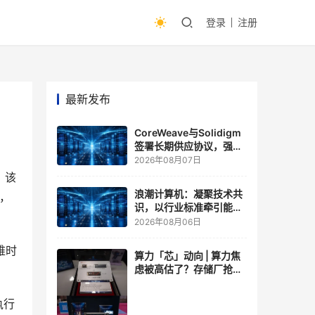
登录
注册
最新发布
CoreWeave与Solidigm
签署长期供应协议，强化
一体化人工智能云平台
2026年08月07日
，该
浪潮计算机：凝聚技术共
认，
识，以行业标准牵引能力
跃升
2026年08月06日
难时
算力「芯」动向 | 算力焦
虑被高估了？存储厂抢了
算力厂的戏，江波龙FMS
现场改写端侧AI规则
执行