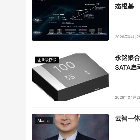
态根基
2026年04月2
永铭聚合物
企业级存储
企业级存储
企业级存储
企业级存储
SATA
2026年04月2
云智一体
Akamai