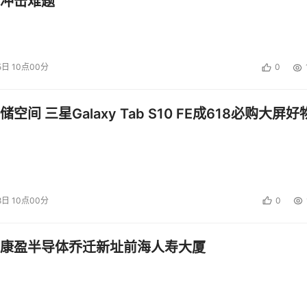
冲击难题
5日 10点00分
0
空间 三星Galaxy Tab S10 FE成618必购大屏好
8日 10点00分
0
康盈半导体乔迁新址前海人寿大厦