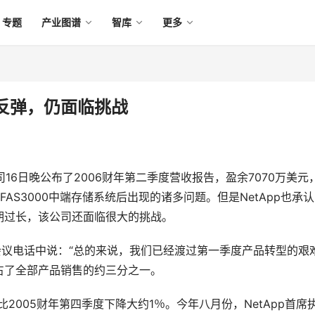
专题
产业图谱
智库
更多
销售反弹，仍面临挑战
公司16日晚公布了2006财年第二季度营收报告，盈余7070万美元
FAS3000中端存储系统后出现的诸多问题。但是NetApp也承
期过长，该公司还面临很大的挑战。
在周三晚的会议电话中说：“总的来说，我们已经渡过第一季度产品转型的艰
售占了全部产品销售的约三分之一。
期，比2005财年第四季度下降大约1％。今年八月份，NetApp首席