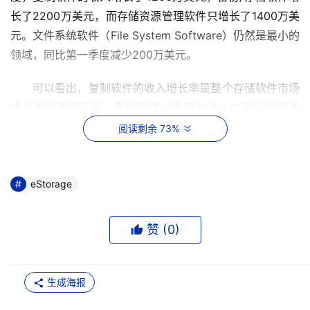
长了2200万美元，而存储资源管理软件只增长了1400万美
元。文件系统软件（File System Software）仍然是最小的
领域，同比第一季度减少200万美元。 
可以看出，复制软件的收入增长率是整个存储软件市场
增长率的两倍还多，复制软件上季度总收入达到5.09亿美
元，同比去年同期上升25.1%，比第一季度上升9个百分
阅读剩余 73%
点。 
备份/存档软件总收入为7.05亿美元，年同比增长
eStorage
9.6%，比前一季度增加3.2%；存储资源管理软件总收入为
7.11亿美元，年同比小幅上扬2.1%，比前一季度上涨5.9%；
赞 (
0
)
文件系统软件收入为1.74亿美元，比前一季度下降1个百分
点，但年同比却上涨19.8%。 
生成海报
在厂商方面，EMC公司仍然稳居存储软件市场的头把
交椅，占据了30.6%的市场份额，比2005年第一季度的