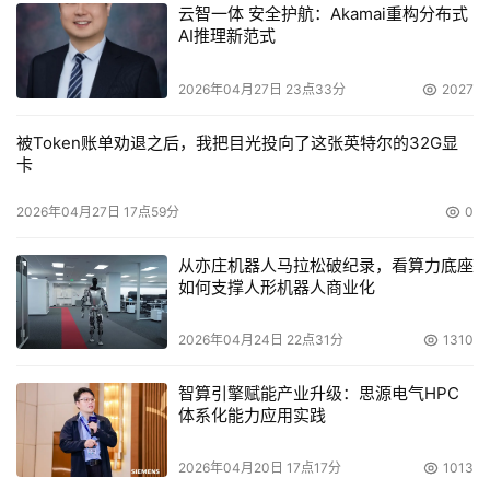
云智一体 安全护航：Akamai重构分布式
AI推理新范式
HP
$43
8.3%
20.1%
2026年04月27日 23点33分
2027
Hitachi
$34
6.7%
-13%
被Token账单劝退之后，我把目光投向了这张英特尔的32G显
卡
Others
$98
19.3%
10.3%
2026年04月27日 17点59分
0
Total
$509
100.0%
9%
从亦庄机器人马拉松破纪录，看算力底座
如何支撑人形机器人商业化
数据来源： IDC （单位，百万美元）
2026年04月24日 22点31分
1310
在备份和存档领域，VERITAS仍然是处于领先位置，其
智算引擎赋能产业升级：思源电气HPC
体系化能力应用实践
营收相比前一季度下跌4.6%，但市场份额却增加了3.2%。
总体上，VERITAS的市场份额从42.4%下滑至39.2%；IBM
2026年04月20日 17点17分
1013
则以15.5%的份额超过了EMC公司跃居第二，EMC为