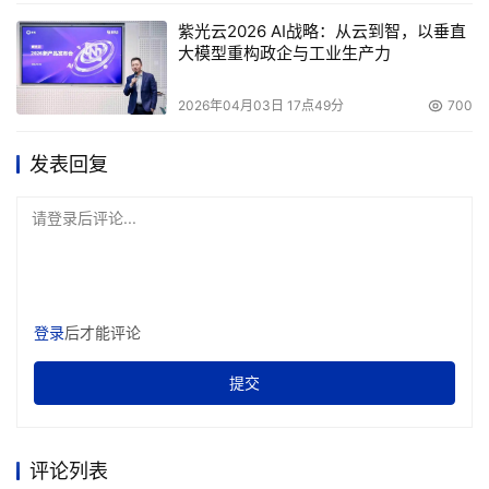
13.6%。相比第一季度，IBM备份和存档收入增长17.1%，而
紫光云2026 AI战略：从云到智，以垂直
EMC只增长1.9%。 
大模型重构政企与工业生产力
在存储资源管理领域，EMC以49.9%的市场占有率遥
2026年04月03日 17点49分
700
遥领先，比第一季度的46.6%有所上升；位列第二的
发表回复
VERITAS从11.9%下滑至11.1%；而CA从6.5%增加至6.9%超
过惠普，抢占了第三的位置；惠普从7.1%下跌至6.8%，第五
请登录后评论...
名IBM从5.5增加至6.4%。 
最后，在文件系统软件领域，VERITAS仍然以35.2%的
市场份额位居第一，但是其收入相比前一季度下跌4.6%，
登录
后才能评论
整个市场总营收稍稍下滑1个百分点。VERITAS原有的份额
是36.6%，第二名NetApp也从22.6%下滑至22%。 
提交
点此阅读完整的第96期『存储e周刊』
；
点此免费订阅『存储e周刊』，第一时间快速掌握全球领
评论列表
域的最新动态
；