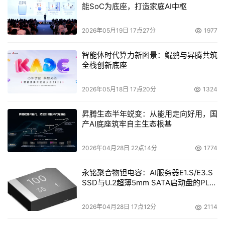
在复制软件领域，EMC的市场份额没有变化，仍然为
能SoC为底座，打造家庭AI中枢
40.6%，紧随其后的NetApp公司为16.7%。相比2005年第
2026年05月19日 17点27分
1977
一季度，HP的增长率最高，虽然其复制软件市场份额为
8.3%，但季度增长率达到了20.1%。IBM公司在该领域所占
智能体时代算力新图景：鲲鹏与昇腾共筑
份额也为8.3%，季度增长17.1%。 
全栈创新底座
表 2: 全球复制软件市场收入 
2026年05月18日 17点20分
1324
昇腾生态半年蜕变：从能用走向好用，国
供应商
收入
份额
季度增长
产AI底座筑牢自主生态根基
EMC
$207
40.6%
11.2%
2026年04月28日 22点14分
1774
永铭聚合物钽电容：AI服务器E1.S/E3.S
NetApp
$85
16.7%
4.6%
SSD与U.2超薄5mm SATA启动盘的PLP
电容选型分析
2026年04月28日 17点12分
2114
IBM
$43
8.3%
17.1%