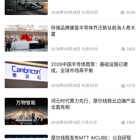
IBM
$209
9.7%
17.1%
2026年05月28日 10点00分
2006
HP
$145
6.7%
9.8%
存储品牌康盈半导体乔迁新址前海人寿大
厦
NetApp
$143
6.6%
2.3%
2026年05月26日 15点00分
1820
Comp. Assoc.
$110
5.1%
9.3%
2026中国半导体图景：基础设施已建
成，全球市场再平衡
Others
$461
21.4%
2%
2026年05月26日 10点30分
1010
词元时代算力先行，摩尔线程云边端产品
Total
$2,149
100%
3.7%
全面亮相
2026年05月19日 17点31分
1920
数据来源： IDC （单位，百万美元）
摩尔线程发布MTT AICUBE：以自研智