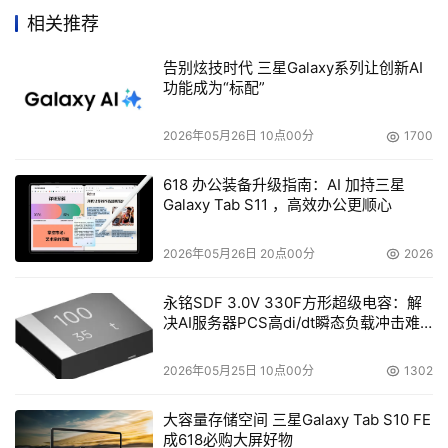
相关推荐
30.2%略有上升。 
告别炫技时代 三星Galaxy系列让创新AI
Symantec（即VERITAS）的存储软件营收全线下跌，
功能成为“标配”
该公司在被赛门铁克收购前的最后一个季度，市场份额从
21.5%下跌到19.8%。而位居第三名的IBM公司增长最快，
2026年05月26日 10点00分
1700
市场份额由8.6%攀升至9.7%。 
618 办公装备升级指南：AI 加持三星
Galaxy Tab S11 ，高效办公更顺心
表 1: 全球存储软件市场收入 
2026年05月26日 20点00分
2026
供应商
收入
份额
季度增长
永铭SDF 3.0V 330F方形超级电容：解
决AI服务器PCS高di/dt瞬态负载冲击难
EMC
$657
30.6%
5.2%
题
2026年05月25日 10点00分
1302
Veritas
$425
19.8%
-4.6%
大容量存储空间 三星Galaxy Tab S10 FE
成618必购大屏好物