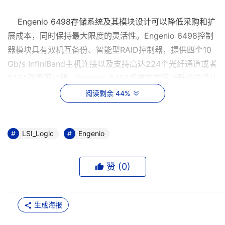
Engenio 6498存储系统及其模块设计可以降低采购和扩
展成本，同时保持最大限度的灵活性。Engenio 6498控制
器模块具有双机互备份、智能型RAID控制器，提供四个10
Gb/s InfiniBand主机连接以及支持高达224个光纤通道或者
SATA磁盘驱动器。Engenio 6498系统内的驱动器模块设计
最大优化了性能、可用性和适用性。冗余、双机互备份驱动
阅读剩余 44%
线圈访问双端口驱动器，确保了最高性能和并易于访问所有
的驱动器。
LSI_Logic
Engenio
“我们看到InfiniBand正在被用于高性能运算(HPC)，并且
早期采用此技术的大型企业正在将它用于服务器集群，”企
赞 (
0
)
业战略集团(Enterprise Strategy Group)高级分析师Tony
Asaro说。“在存储系统上拥有本地InfiniBand支持对这些环
境来说，在实用和理论方面都是很有意义的，包括减少成本
生成海报
和复杂性，同时为客户提供领先的性价比。”