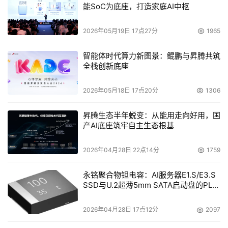
能SoC为底座，打造家庭AI中枢
2026年05月19日 17点27分
1965
智能体时代算力新图景：鲲鹏与昇腾共筑
全栈创新底座
2026年05月18日 17点20分
1306
昇腾生态半年蜕变：从能用走向好用，国
产AI底座筑牢自主生态根基
2026年04月28日 22点14分
1759
永铭聚合物钽电容：AI服务器E1.S/E3.S
SSD与U.2超薄5mm SATA启动盘的PLP
电容选型分析
2026年04月28日 17点12分
2097