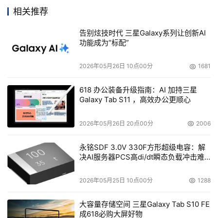
相关推荐
SANtricity存储管理软件控制Engenio 6498存储系统，
告别炫技时代 三星Galaxy系列让创新AI
并为管理员提供强大的管理接口。通过SANtricity软件，所
功能成为“标配”
有的管理任务，包括配置、再配置、扩展、维护与性能微
调，都可以在线进行，无需系统停机和中断系统I/O。
2026年05月26日 10点00分
1681
SANtricity软件的配置灵活性可以把混合驱动器技术、RAID
级别、分区大小、卷组大小、卷特性以及缓存策略都包容在
618 办公装备升级指南：AI 加持三星
Galaxy Tab S11 ，高效办公更顺心
一个存储系统中。SANtricity软件的集中式管理和可到处运
行的图形用户接口(GUI)使用户可以在网络上的任何地点，
2026年05月26日 20点00分
2006
任何系统上管理所有OEM品牌存储系统- 不论是主机还是客
户机平台。
永铭SDF 3.0V 330F方形超级电容：解
决AI服务器PCS高di/dt瞬态负载冲击难
题
Engenio 6498存储系统可以通过OEM合作伙伴提供，并
2026年05月25日 10点00分
1288
将在11月12-18日，华盛顿州西雅图华盛顿州会贸中心举行
的“SuperComputing 2005”上展出。以下联盟伙伴的展台
大容量存储空间 三星Galaxy Tab S10 FE
将有Engenio 6498系统的演示：Cisco、Mellanox、
成618必购大屏好物