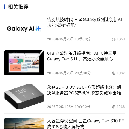
    NETGEAR 的Storage Central 这样的解决方案融合了
相关推荐
Zetera的技术，并充分发挥了IP作为真正的P2P存储网络的
告别炫技时代 三星Galaxy系列让创新AI
基本性能，为家庭和小型办公用户提供了一个高性价比的先
功能成为“标配”
进存储解决方案。
2026年05月26日 10点00分
1659
    SC101在速度、性能和灵活性方面具有很大的优势，它还
兼具NAS设备在文件共享方面的方便特性。Z-SAN IP存储
618 办公装备升级指南：AI 加持三星
Galaxy Tab S11 ，高效办公更顺心
技术使用户能够通过交换机或路由器将数据块从SC101直接
转移到客户的计算机中，避免了NAS解决方案中常出现的
2026年05月26日 20点00分
1982
CPU密集占用瓶颈，并且提供简便易用的特性，无论从价格
还是容量上都是同类行产品中的佼佼者。
永铭SDF 3.0V 330F方形超级电容：解
决AI服务器PCS高di/dt瞬态负载冲击难
题
    NETGEAR和 Zetera 的这种解决方案不仅拥有比网络连
接存储(NAS)设备更高的性价比，而且由于采用了自动数据
2026年05月25日 10点00分
1268
映射而具备极高的可靠性。另外，用户的操作非常简便，如
大容量存储空间 三星Galaxy Tab S10 FE
同访问一个本地驱动器，并且具有更强的可扩展性。
成618必购大屏好物