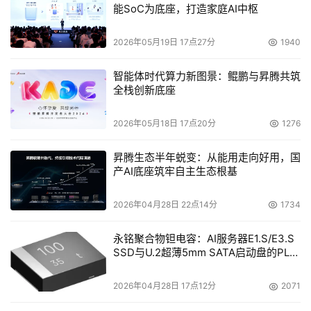
协议支持
- TCP/IP , DHCP, SAN
能SoC为底座，打造家庭AI中枢
2026年05月19日 17点27分
1940
硬盘支持
- 两块3.5”内置ATA6或其他IDE硬盘
智能体时代算力新图景：鲲鹏与昇腾共筑
全栈创新底座
系统需求
-Windows NT, 2000 (SP4), XP Home or
Pro (SP1 or SP2),Windows 2003(SP4)
2026年05月18日 17点20分
1276
- 在网络中有DHCP服务器
- 使用兼容ATA6或其他IDE (Parallel ATA)
昇腾生态半年蜕变：从能用走向好用，国
的硬盘
产AI底座筑牢自主生态根基
2026年04月28日 22点14分
1734
LEDs诊断
- 硬盘:Red
检测灯
- 电源:绿
永铭聚合物钽电容：AI服务器E1.S/E3.S
- 网络:黄
SSD与U.2超薄5mm SATA启动盘的PLP
电容选型分析
2026年04月28日 17点12分
2071
尺寸
- (L x W x H) 6.75”x 4.25”x 5.66”