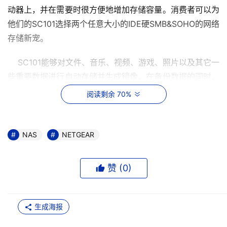
动器上，并在需要时很方便地增加存储容量。消费者可以为
他们的SC101选择两个任意大小的IDE硬SMB&SOHO的网络
存储新宠。
    SC101能够对文件、音乐、视频、游戏、照片以及其它一
些重要数据进行自动存储并生成镜像，在备份数据的同时，
保护用户隐私。SC101可以不断扩展存储量，并在需要的时
阅读剩余 70%
候添加更多的容量。SC101可为高价值数据生成实时副本进
行实时备份，为重要数据提供最大限度的保护。此外SC101
还为附赠了SmartSync Pro高级备份软件。
NAS
NETGEAR
    SC101应用了先进的Z-SAN技术。Z-SAN可提供基于IP的
赞 (
0
)
数据传输能力，使多个用户可以有效地使用网络中的各类磁
盘驱动器，并对多个硬盘上的卷进行动态分配。Z-SAN还可
以在多个用户之间实现无缝的文件和卷共享，整个过程就像
生成海报
是访问本地的硬盘一样简便快捷。