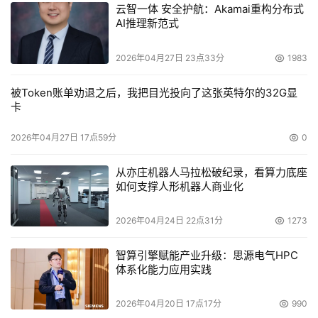
云智一体 安全护航：Akamai重构分布式
AI推理新范式
温度
- 0~35 C
2026年04月27日 23点33分
1983
电磁兼容
- FCC ,CE, IC, C-Tick
被Token账单劝退之后，我把目光投向了这张英特尔的32G显
卡
保修
- 1 年有限保修
2026年04月27日 17点59分
0
包装内容
- 存储中心SC101
从亦庄机器人马拉松破纪录，看算力底座
如何支撑人形机器人商业化
- 12V,5A电源适配器
- 以太网线
2026年04月24日 22点31分
1273
- 资源CD光盘
- 安装指南
智算引擎赋能产业升级：思源电气HPC
体系化能力应用实践
- 保修/用户支持信息卡
2026年04月20日 17点17分
990