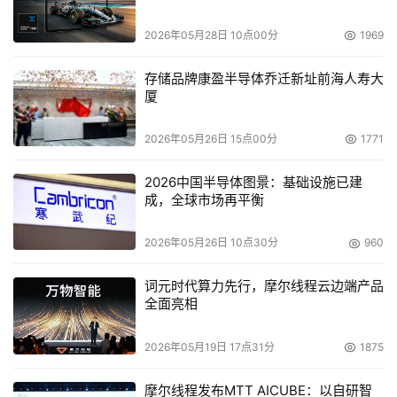
SC101 中心存储的主要技术规范如下表：
2026年05月28日 10点00分
1969
存储品牌康盈半导体乔迁新址前海人寿大
厦
产品名
网络存储中心
2026年05月26日 15点00分
1771
订货号
SC101
2026中国半导体图景：基础设施已建
成，全球市场再平衡
SC101接口
- 1个10/100M铜缆RJ-45端口
2026年05月26日 10点30分
960
(端口支持MDI/MDIX 自适应)
- 1个Reset 键
词元时代算力先行，摩尔线程云边端产品
全面亮相
协议标准
- IEEE802.3, IEEE802.3u
2026年05月19日 17点31分
1875
摩尔线程发布MTT AICUBE：以自研智