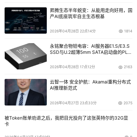
昇腾生态半年蜕变：从能用走向好用，国
产AI底座筑牢自主生态根基
2026年04月28日 22点14分
1814
永铭聚合物钽电容：AI服务器E1.S/E3.S
SSD与U.2超薄5mm SATA启动盘的PLP
电容选型分析
2026年04月28日 17点12分
2163
云智一体 安全护航：Akamai重构分布式
AI推理新范式
2026年04月27日 23点33分
2075
被Token账单劝退之后，我把目光投向了这张英特尔的32G显
卡