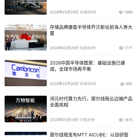
CA中国总经理梁添志
2026年05月28日 10点00分
1969
存储品牌康盈半导体乔迁新址前海人寿大
厦
本文来源于DOIT传媒，文章内容仅供参考，不构成投资建议。
2026年05月26日 15点00分
1771
2026中国半导体图景：基础设施已建
成，全球市场再平衡
2026年05月26日 10点30分
960
词元时代算力先行，摩尔线程云边端产品
全面亮相
2026年05月19日 17点31分
1875
摩尔线程发布MTT AICUBE：以自研智