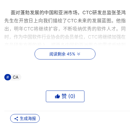
    面对蓬勃发展的中国和亚洲市场，CTC研发总监张圣鸿
先生在开放日上向我们描绘了CTC未来的发展蓝图。他指
出，明年CTC将继续扩容，不断吸纳优秀的软件人才。同
时，作为中国软件行业协会的会员单位，CTC将继续加强在
产品研发方面的投入，把更多中国和亚洲用户的需求反映到
CA最新版本的产品中，并进一步加强其在技术支持方面的
阅读剩余 45%
服务，以使更多国内用户受益于CA领先的技术。
    CTC研发总监张圣鸿先生表示：“近年来CTC的不断发展
CA
壮大，充分证明了CA对本地研发工作的重视、对中国软件
人才的认可、以及对中国市场的承诺。创新是企业发展的根
赞 (
0
)
本，今后，CTC将和全球研发团队更加紧密地合作，保证
CA产品和技术的领先性，为用户的IT投资带来更大回报。”
生成海报
    CA中国总经理梁添志先生表示：“经过CTC全体员工的