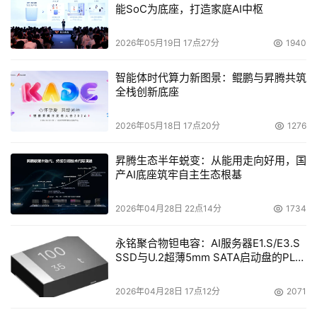
能SoC为底座，打造家庭AI中枢
2026年05月19日 17点27分
1940
智能体时代算力新图景：鲲鹏与昇腾共筑
全栈创新底座
2026年05月18日 17点20分
1276
昇腾生态半年蜕变：从能用走向好用，国
产AI底座筑牢自主生态根基
2026年04月28日 22点14分
1734
永铭聚合物钽电容：AI服务器E1.S/E3.S
SSD与U.2超薄5mm SATA启动盘的PLP
电容选型分析
2026年04月28日 17点12分
2071