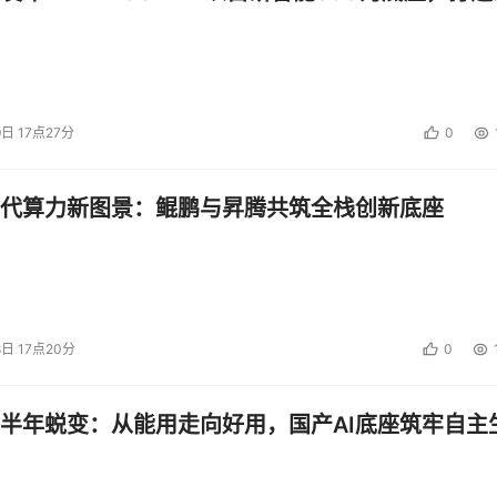
9日 17点27分
0
代算力新图景：鲲鹏与昇腾共筑全栈创新底座
8日 17点20分
0
半年蜕变：从能用走向好用，国产AI底座筑牢自主