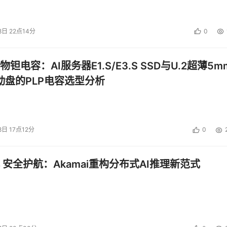
8日 22点14分
0
钽电容：AI服务器E1.S/E3.S SSD与U.2超薄5m
启动盘的PLP电容选型分析
8日 17点12分
0
 安全护航：Akamai重构分布式AI推理新范式