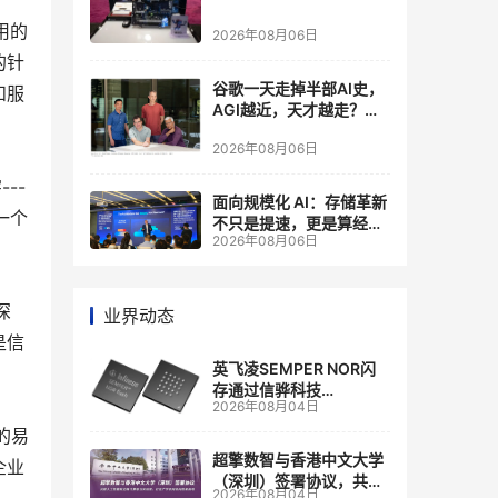
用的
2026年08月06日
的针
谷歌一天走掉半部AI史，
和服
AGI越近，天才越走？大
厂的组织模式，正在拖住
2026年08月06日
自己的研发节奏
--
面向规模化 AI：存储革新
一个
不只是提速，更是算经济
2026年08月06日
账
深
业界动态
是信
英飞凌SEMPER NOR闪
存通过信骅科技
2026年08月04日
AST2700 BMC认证，全
面强化其数据中心服务器
的易
管理
超擎数智与香港中文大学
企业
（深圳）签署协议，共建
2026年08月04日