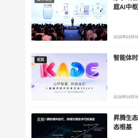
庭AI中枢
2026年05月1
智能体时
鲲鹏
鲲鹏
2026年05月1
昇腾生态
昇腾
态根基