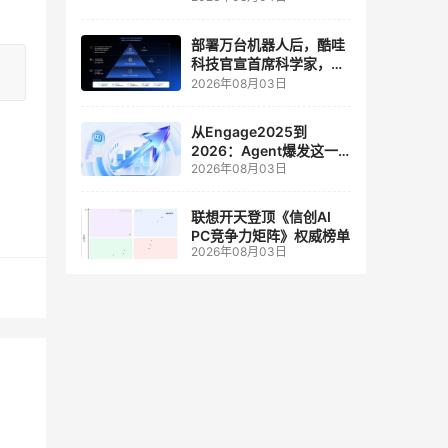
人工智能和边缘计算联合
实验室
部署万台机器人后，酷哇
科技官宣首席科学家，要
让世界模型交付生产力
2026年08月03日
从Engage2025到
2026：Agent爆发这一
2026年08月03日
年，AI CRM 走到哪了
联想开天登顶《信创AI
PC竞争力矩阵》权威榜单
2026年08月03日