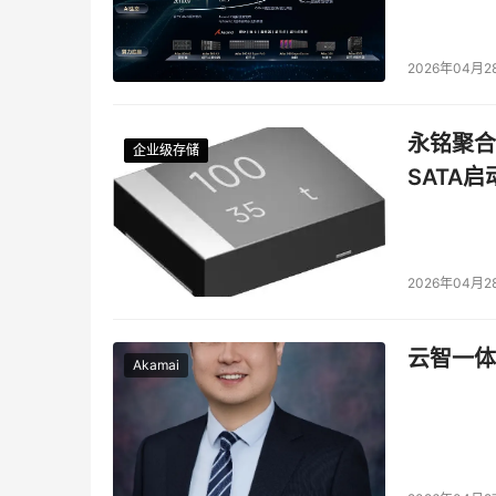
2026年04月2
永铭聚合物
企业级存储
企业级存储
企业级存储
企业级存储
SATA
2026年04月2
云智一体
Akamai