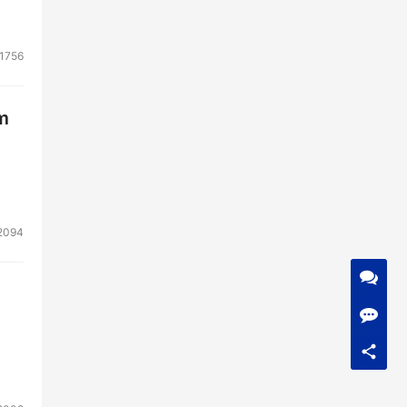
1756
m
2094