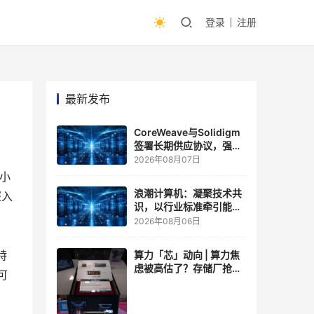
登录
注册
最新发布
CoreWeave与Solidigm
签署长期供应协议，强化
一体化人工智能云平台
2026年08月07日
小
浪潮计算机：凝聚技术共
深入
识，以行业标准牵引能力
跃升
2026年08月06日
特
算力「芯」动向 | 算力焦
虑被高估了？存储厂抢了
可
算力厂的戏，江波龙FMS
现场改写端侧AI规则