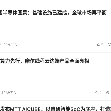
中国半导体图景：基础设施已建成，全球市场再平衡
6日 10点30分
0
算力先行，摩尔线程云边端产品全面亮相
9日 17点31分
0
发布MTT AICUBE：以自研智能SoC为底座，打造