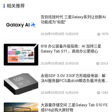
BladeCenter刀片服务器、VMware虚拟基础架构产品线以
相关推荐
及Citrix Presentation Server构成。其中Citrix 
Presentation Server是用应用虚拟化来提供客户端/服务器
告别炫技时代 三星Galaxy系列让创新AI
功能成为“标配”
和桌面应用访问的行业标准。VMware公司和Citrix公司是
Blade.org的两个关键成员，这一协作组织和开发人员团体
2026年05月26日 10点00分
1679
主要致力于加速刀片服务器解决方案和BladeCenter生态系
统的扩张。
618 办公装备升级指南：AI 加持三星
Galaxy Tab S11 ，高效办公更顺心
    VMware战略联盟副总裁Brian Byun表示：“VMware虚
2026年05月26日 20点00分
2003
拟基础架构可以为桌面和服务器提供一个公共的基础架构，
这可以为实现客户端托管的客户带来巨大的好处，提供可用
永铭SDF 3.0V 330F方形超级电容：解
性、响应性、灵活性、可扩展性和成本方面的优势。
决AI服务器PCS高di/dt瞬态负载冲击难
题
VMware虚拟基础架构最高可将服务器使用率提高80%，与
仅仅通过专用硬件来支持桌面功能的解决方案相比，
2026年05月25日 10点00分
1283
VMware虚拟基础架构可以在更大的程度上提高效率。我们
大容量存储空间 三星Galaxy Tab S10 FE
很高兴与IBM合作，通过IBM新的虚拟托管客户端基础架
成618必购大屏好物