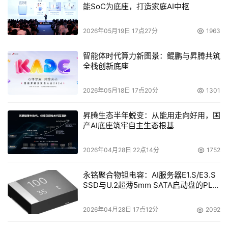
计算机屏幕上，因此无论用户所处的地点、所使用的连接或
能SoC为底座，打造家庭AI中枢
设备如何，都允许用户无缝工作。
2026年05月19日 17点27分
1963
    IBM虚拟托管客户端基础架构可以为IT部门带来新的重要
智能体时代算力新图景：鲲鹏与昇腾共筑
收益。除了提供安全性和控制功能之外，IBM新的解决方案
全栈创新底座
还可以使用VMware虚拟基础架构软件，通过优化资源使用
来提高IT部门的效率，并通过动态分配资源来提高终端用户
2026年05月18日 17点20分
1301
性能，满足每一个虚拟托管客户端的性能需求。各类公司可
昇腾生态半年蜕变：从能用走向好用，国
以使用更少的资源来支持更多的用户，同时在几乎任何地点
产AI底座筑牢自主生态根基
和设备上提供尽可能完善的桌面体验。
2026年04月28日 22点14分
1752
    这一解决方案的发布，扩展了IBM x系列服务器和
BladeCenter刀片服务器上现有的VMware虚拟功能，进一
永铭聚合物钽电容：AI服务器E1.S/E3.S
SSD与U.2超薄5mm SATA启动盘的PLP
步强化了IBM将在其所有系统产品线上提供虚拟功能的承
电容选型分析
诺。今年7月，作为IBM全面系统计划的一部分，IBM推出虚
2026年04月28日 17点12分
2092
拟引擎v2.0。前不久，IBM推出了包括软件和系统在内的新