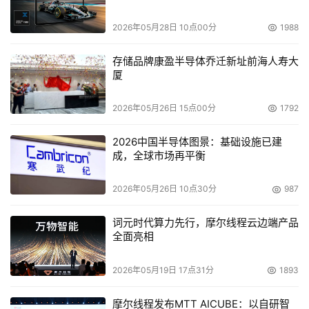
构，不断地将这些好处提供给客户。”
2026年05月28日 10点00分
1988
    Citrix业务开发和公司事务副总裁David Jones表示：“整
存储品牌康盈半导体乔迁新址前海人寿大
合了Citrix产品的全新IBM虚拟主机托管客户端集成解决方
厦
案不仅能够将安全性和管理保持在IT部门的控制之下，还可
以为终端用户提供一个更具生产力和个人化的工作环境。
2026年05月26日 15点00分
1792
Citrix在Citrix Presentation Server中添加了一种新的功
能，这个功能可以利用IBM BladeCenter刀片服务器和
2026中国半导体图景：基础设施已建
成，全球市场再平衡
VMware虚拟技术，在一个安全的数据中心运行完整的
Windows XP桌面映像，从而实现托管客户端的动态分配。
2026年05月26日 10点30分
987
最终的解决方案可用于提供PC用户所期望的丰富体验，而
且现在可以通过瘦客户端或传统PC来提供这种体验。”
词元时代算力先行，摩尔线程云边端产品
全面亮相
    Citrix Presentation服务器可在任何客户端上提供全面的
2026年05月19日 17点31分
1893
桌面功能，拥有高水平的安全性，很少甚至不会出现宕机现
象。此外，应用的映像可以出现在用户的本地、远程或移动
摩尔线程发布MTT AICUBE：以自研智