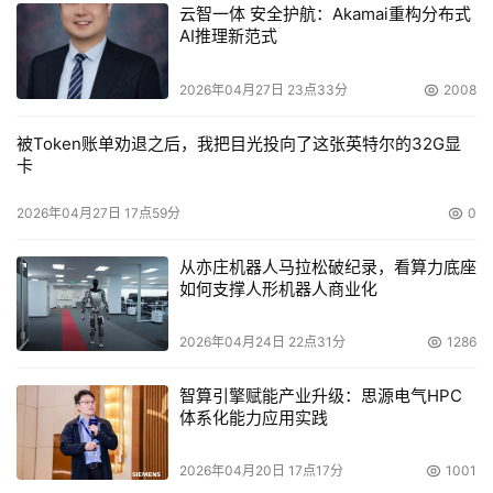
的虚拟技术，并通过多种新技术和一个协作互操作计划进一
云智一体 安全护航：Akamai重构分布式
AI推理新范式
步扩大了自己在虚拟领域的全球领先地位和相关的生态系
统。
2026年04月27日 23点33分
2008
被Token账单劝退之后，我把目光投向了这张英特尔的32G显
本文来源于DOIT传媒，文章内容仅供参考，不构成投资建议。
卡
2026年04月27日 17点59分
0
从亦庄机器人马拉松破纪录，看算力底座
如何支撑人形机器人商业化
2026年04月24日 22点31分
1286
智算引擎赋能产业升级：思源电气HPC
体系化能力应用实践
2026年04月20日 17点17分
1001