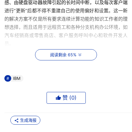
感、由硬盘驱动器故障引起的长时间中断，以及每次客户端
进行“更新”后都不得不重建自己的使用偏好和设置。这一新
的解决方案不仅是所有要求连续计算功能的知识工作者的理
想选择，而且适用于远程员工和各种分支机构办公环境，如
汽车经销商或零售商店、客户服务呼叫中心和软件开发人
员。
阅读剩余 65%
    IBM系统与科技事业部BladeCenter刀片服务器副总裁兼
业务线总经理Doug Balog表示：“现有的托管客户端解决方
案通过客户端整合可以在某种程度上提高效率，但是不能发
IBM
挥客户体验和IT效率方面的全部潜力。使用基于VMware虚
拟化软件的IBM虚拟托管客户端基础架构可以提供更高的资
赞 (
0
)
源使用率、高性能和可靠性，帮助客户降低成本和复杂性，
同时提供终端用户所希望的桌面功能和支持质量。”
生成海报
    使用虚拟托管客户端基础架构的第一个解决方案由IBM 