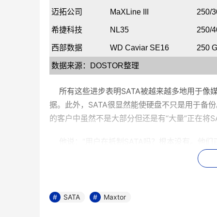
迈拓公司
MaXLine III
250/
希捷科技
NL35
250/
西部数据
WD Caviar SE16
250 G
数据来源：
DOSTOR
整理
    所有这些进步表明SATA被越来越多地用
据。此外，SATA很显然能使硬盘不只是用于备份。据N
的客户中虽然不是大部分但还是有“大量”正在将SATA
    他说：“用户在抵制SATA吗？根本没有。
    日立的另一家客户EqualLogic公司说用户
公司发言人Roman Kichorowsky说：“我们容量
元。两者都有14块硬盘，这就是说平均每TB只要
SATA
Maxtor
    1TB硬盘是不是浮出水面了？目前还没有，可