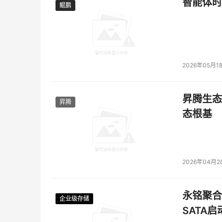
智能体时
鲲鹏
鲲鹏
2026年05月1
昇腾生态
昇腾
态根基
2026年04月2
永铭聚合物
企业级存储
企业级存储
企业级存储
企业级存储
SATA