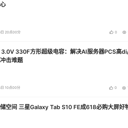
心
6日 20点00分
0
 3.0V 330F方形超级电容：解决AI服务器PCS高di/
冲击难题
5日 10点00分
0
空间 三星Galaxy Tab S10 FE成618必购大屏好