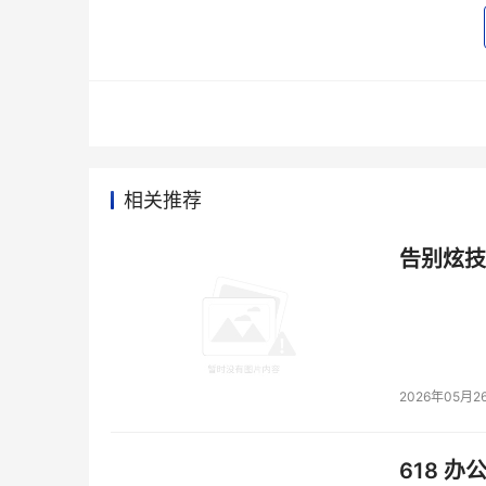
迹象表明SATA II驱动器已经超过FC，特别是企业
内为其企业级硬盘提供500GB的3-Gbit/s 
本文来源于DOIT传媒，文章内容仅供参考，不构成
相关推荐
告别炫技
2026年05月2
618 办