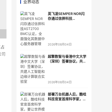
业界动态
英飞凌SEMPER NOR闪
存通过信骅科技
AST2700 BMC认证，全
面强化其数据中心服务器
管理
2026年08月04日
道占
公司
超擎数智与香港中文大学
（深圳）签署协议，共建
人工智能和边缘计算联合
实验室
2026年08月04日
该
美
部署万台机器人后，酷哇
科技官宣首席科学家，要
让世界模型交付生产力
没有