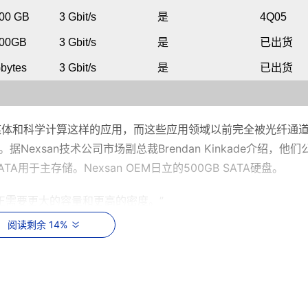
300 GB
3 Gbit/s
是
4Q05
400GB
3 Gbit/s
是
已出货
bytes
3 Gbit/s
是
已出货
于像媒体和科学计算这样的应用，而这些应用领域以前完全被光纤通
exsan技术公司市场副总裁Brendan Kinkade介绍，他们
用于主存储。Nexsan OEM日立的500GB SATA硬盘。
他们正需要更大的容量和更高的密度。”
阅读剩余 14%
只要多花一点钱，iSCSI阵列的用户就可以发现SATA II其实很简单。
为5TB的PS200E售价为5.18万美元，7TB PS300E售价为5.6万
花不到8000美元，这是不打折扣的价格。”
能还为时尚早。尽管OEM厂商总高声称赞SATA II硬盘，但是并