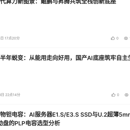
代算力新图景：鲲鹏与昇腾共筑全栈创新底座
8日 17点20分
0
半年蜕变：从能用走向好用，国产AI底座筑牢自主
8日 22点14分
0
钽电容：AI服务器E1.S/E3.S SSD与U.2超薄5m
启动盘的PLP电容选型分析