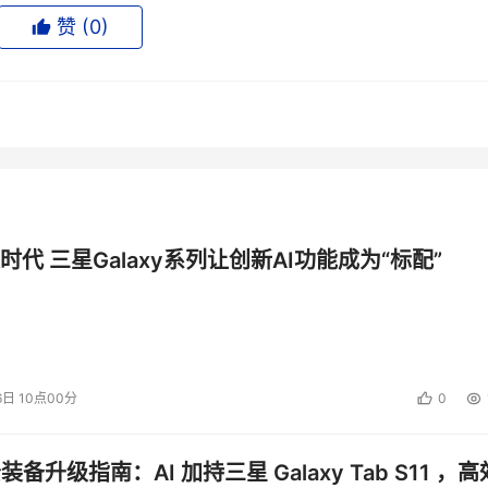
级FC驱动器正在向4-Gbit/s过渡。Maxtor计划在接下来的两个
赞 (
0
)
SATA。富士通也在进展中，但是日期还没有确定。
投资建议。
时代 三星Galaxy系列让创新AI功能成为“标配”
6日 10点00分
0
公装备升级指南：AI 加持三星 Galaxy Tab S11 ，高