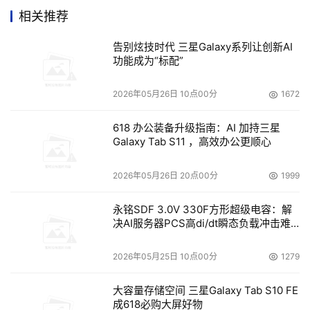
了80%，这四家分别是HP、富士通-西门子、Dell和SUN，
相关推荐
其他OEM厂商包括日本的NEC、中国大陆的联想以及台湾
告别炫技时代 三星Galaxy系列让创新AI
地区的ACER也将使用LSI逻辑的SAS产品。
功能成为“标配”
DLT向美国政府兜售LeftHand的存储设备
2026年05月26日 10点00分
1672
    DLT Solutions日前宣布从即日起将向美国政府各个级别
618 办公装备升级指南：AI 加持三星
Galaxy Tab S11 ，高效办公更顺心
的分支机构（如联邦政府、州府和市政府）推销LeftHand
公司出品的系列IP SAN产品。DLT的手中持有一份与美国总
2026年05月26日 20点00分
1999
务管理署(the US General Services Administration) 签订
的采购计划合同。
永铭SDF 3.0V 330F方形超级电容：解
决AI服务器PCS高di/dt瞬态负载冲击难
题
 McDATA推出Intrepid FICON转换器
2026年05月25日 10点00分
1279
    McDATA日前宣布，其最新研制的Intrepid FICON 
大容量存储空间 三星Galaxy Tab S10 FE
Converter（简称IFC）已经正式投放市场。该产品采用了
成618必购大屏好物