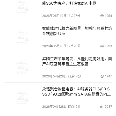
能SoC为底座，打造家庭AI中枢
Teneros推出Application Continuity Appliance备份
2026年05月19日 17点27分
1954
设备
智能体时代算力新图景：鲲鹏与昇腾共筑
    Teneros日前发布了一款用于备份和恢复Microsoft 
全栈创新底座
Exchange数据的存储设备Application Continuity 
2026年05月18日 17点20分
1293
Appliance。该产品采用了基于Web的安装界面，用户既不
用修改Exchange服务器的配置，也不需要借助任何软件代
昇腾生态半年蜕变：从能用走向好用，国
理技术。
产AI底座筑牢自主生态根基
Kom与Hummingbird携手合作
2026年04月28日 22点14分
1747
永铭聚合物钽电容：AI服务器E1.S/E3.S
    Kom Networks日前宣布将与内容管理软件开发商
SSD与U.2超薄5mm SATA启动盘的PLP
Hummingbird Ltd.携手打造一套专用于数据检验和安全审
电容选型分析
核的综合解决方案，结合了前者的KOMworx循规与存档软
2026年04月28日 17点12分
2087
件技术和后者的Hummingbird Enterprise商业内容管理平