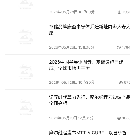
Optica科技有限公司独家专利的Prizm模块，实现了FICON
2026年05月28日 10点00分
1981
协议与ESCON协议之间的自由转换，换言之，可将ESCON
外围设备与FICON通道直接连接在一起。
存储品牌康盈半导体乔迁新址前海人寿大
厦
Tandberg与Chi追加签署磁带设备转售协议
2026年05月26日 15点00分
1784
    Tandberg Data Corp.与其分销商Chi Corp.进一步加深
2026中国半导体图景：基础设施已建
彼此间的合作，日前就Tandberg出品的系列LTO磁带驱动
成，全球市场再平衡
器及自动磁带加载设备追加签署了一份转售协议。
2026年05月26日 10点30分
979
US Modular发布节能型NAS系统
词元时代算力先行，摩尔线程云边端产品
全面亮相
    US Modular日前发布了一款新型的低端NAS设备
TeraNAS 1U。它的能耗不足100W，内置4个SATA磁盘槽
2026年05月19日 17点31分
1888
位，存储容量最高可达到2TB，有RAID-0、RAID-1、
RAID-5等多种磁盘冗余方案可供选择，支持热插拔。
摩尔线程发布MTT AICUBE：以自研智