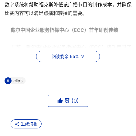
数字系统将帮助福克斯降低该广播节目的制作成本，并确保
比赛内容可以满足点播和转播的需要。
戴尔中国企业服务指挥中心（ECC）首年即创佳绩 
    日前，戴尔中国企业服务指挥中心（ECC）成功走过了
首年发展历程。来自第三方调查机构的统计数据同期显示，
阅读剩余 65%
戴尔中国企业服务指挥中心的首次并准时修复率达到了
98％，客户满意度将近90％，再次验证了戴尔通过持续加
强本地投入，面向企业客户提供高水平服务支持、实现卓越
clips
客户体验的坚定承诺。
赞 (
0
)
OEM伙伴选用使LSI逻辑SAS产品占据全球80%市场 
    LSI逻辑近日宣布，全球五大服务器OEM厂商中的四家选
生成海报
用其解决方案使其在串行SCSI（SAS）IC的市场份额超过