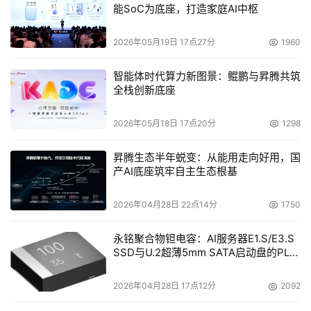
能SoC为底座，打造家庭AI中枢
2026年05月19日 17点27分
1960
智能体时代算力新图景：鲲鹏与昇腾共筑
全栈创新底座
2026年05月18日 17点20分
1298
昇腾生态半年蜕变：从能用走向好用，国
产AI底座筑牢自主生态根基
2026年04月28日 22点14分
1750
永铭聚合物钽电容：AI服务器E1.S/E3.S
SSD与U.2超薄5mm SATA启动盘的PLP
电容选型分析
2026年04月28日 17点12分
2092