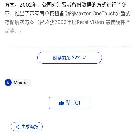
方案。2002年，公司对消费者备份数据的方式进行了变
革，推出了带有简单按钮备份的Maxtor OneTouch外置式
存储解决方案（曾荣获2003年度RetailVision 最佳硬件产
品奖）。
Maxtor Shared Storage Plus解决方案来自一个屡获殊
荣的系列产品家族，非常适合那些使用有线和无线网络并希
阅读剩余 32%
望从一个集中位置同时备份、共享、串流和打印数码文件的
用户。该驱动器最多可令20名用户轻而易举地对数据进行
管理，安全性非常高。它将客户从枯燥繁杂的工作中解救出
Maxtor
来，但同时能够确保其珍贵的数据资料经常得到备份。
赞 (
0
)
Maxtor Shared Storage Plus硬盘采用根据家庭网络设
备协作（DLNA）指导方针设计的媒体服务器软件，无需通
过使用中的计算机便可直接在网络上共享和串流数字文
生成海报
件。