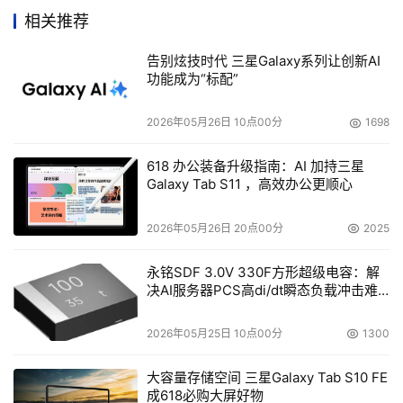
止，能够提供10Gbps连接的低成本产品却只有
相关推荐
SANbox5200，是来自QLogic的FC交换机。
告别炫技时代 三星Galaxy系列让创新AI
功能成为“标配”
    如果不考虑速率，iSCSI也肯定会在未来获得更多的关
注，因为未来的部署有可能会大量集中在较小的数据中心。
2026年05月26日 10点00分
1698
618 办公装备升级指南：AI 加持三星
    iSCSI产品的数量增长极快，像EMC和惠普，还有
Galaxy Tab S11 ，高效办公更顺心
EqualLogic、LeftHand网络和Sanrad都推出了很多新的解
决方案。同时，像博科、思科和McDATA等交换机厂商也在
2026年05月26日 20点00分
2025
大量生产iSCSI产品。
永铭SDF 3.0V 330F方形超级电容：解
决AI服务器PCS高di/dt瞬态负载冲击难
    对很多企业来说，选择FC还是iSCSI已经简化成了人才的
题
价格问题。招聘和培训FC专业人员的费用要比获得iSCSI专
2026年05月25日 10点00分
1300
业支持的成本大得多，这是那些打算选择SAN的用户必须考
虑的关键因素之一。不过这两方面的成本目前都在减少。假
大容量存储空间 三星Galaxy Tab S10 FE
成618必购大屏好物
如已经有了FC人才，而FC硬件的价格又肯定会下降的话，