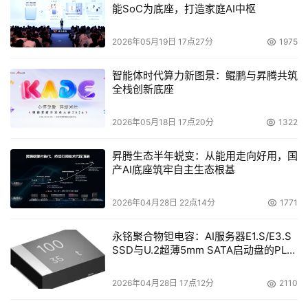
能SoC为底座，打造家庭AI中枢
2026年05月19日 17点27分
1975
智能体时代算力新图景：鲲鹏与昇腾共筑
全栈创新底座
2026年05月18日 17点20分
1322
昇腾生态半年蜕变：从能用走向好用，国
产AI底座筑牢自主生态根基
2026年04月28日 22点14分
1771
永铭聚合物钽电容：AI服务器E1.S/E3.S
SSD与U.2超薄5mm SATA启动盘的PLP
电容选型分析
2026年04月28日 17点12分
2110