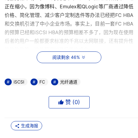
正在缩小，因为像博科、Emulex和QLogic等厂商通过降低
价格、简化管理、减少客户定制选件等办法已经把FC HBA
和交换机引进了中小企业市场。事实上，目前一套FC HBA
的预算已经和iSCSI HBA的预算相差不多了，因为现在使用
后者的用户一般都要求标准的千兆以太网联接，还有提升性
能的软件等，这些都增加了后者的成本。
阅读剩余 46%
    用户偏爱FC的另一个重要因素是其名义传输率：
2Gbps（很快会增加到4Gbps），而iSCSI的传输率只有
iSCSI
FC
光纤通道
1Gbps。这个速度差距对于端到端的连接来说意义不大，因
为在此连接中，服务器和存储设备通常都是低速连接的。然
而在存储光纤网络中，有多台交换机堆叠的情形中，这种速
赞 (
0
)
度差距的意义就很大了。
生成海报
    具有讽刺意味的是，尽管iSCSI的支持者经常宣称能够负
担得起的未来的万兆以太网很快就会出现，但是直到目前为