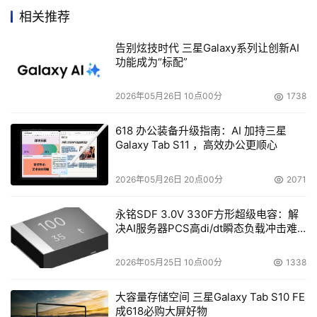
RAID子系统互为冗余，支持透明的故障恢复。随机软件
相关推荐
RDAC提供冗余的数据传输路径。全局热备份盘自动Raid重
告别炫技时代 三星Galaxy系列让创新AI
建。系统内部采用了独特的HotScale技术和DCE确保系统
功能成为“标配”
在线的容量扩展、Raid级别变更，并且可以在线升级
Firmware。COD技术将配置信息保存在每块硬盘上。
2026年05月26日 10点00分
1738
Cache后备电池保证断电72～168小时内数据不丢失。基于
618 办公装备升级指南：AI 加持三星
Java 图形界面的动态存储管理软件SANtricity可以通过
Galaxy Tab S11 ，高效办公更顺心
SAN或LAN在单一地点对多套不同的联想SureFibre存储系
统进行配置、监控和在线管理。其中SANshare分区功能可
2026年05月26日 20点00分
2071
以把一套SF620划分成4～64个虚拟存储系统，提供给异构
永铭SDF 3.0V 330F方形超级电容：解
的多台服务器同时使用。
决AI服务器PCS高di/dt瞬态负载冲击难
题
该方案提供4个2GbPS主机接口，IOPS达到100K，该方
2026年05月25日 10点00分
1338
案前端主要是运行Win2K系统的IA架构的服务器，每台服务
器上根据情况安装1块HBA卡，共计4块HBA卡。 同时我们
大容量存储空间 三星Galaxy Tab S10 FE
认真分析了兰州理工大学图书馆现有应用系统，将存储设备
成618必购大屏好物