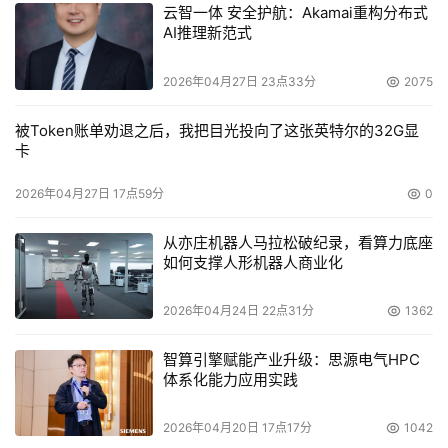
云智一体 安全护航：Akamai重构分布式
数
AI推理新范式
存储
配置
说明
量
2026年04月27日 23点33分
2075
双冗余热插拔RAID控制
器，Active－Active工作方
被Token账单劝退之后，我把目光投向了这张英特尔的32G显
式，支持透明的Fail-Over)
卡
（2Gbps）；4个FC主机
2026年04月27日 17点59分
0
通道，2个FC磁盘通道，支
持在线Firmware升级；支
从亦庄机器人马拉松破纪录，看算力底座
持RAID0、1、0+1、5、
如何支撑人形机器人商业化
光纤
10、Hot Spare，硬件
磁盘
Lenovo
2026年04月24日 22点31分
1362
XOR，512MB Cache；冗
存储
SureFibre
1
余电源；满配SFP，无线
阵列
620R2
智算引擎赋能产业升级：思源电气HPC
缆。主柜可配置14块光纤
体系化能力应用实践
主柜
硬盘，最大可支持112块光
纤硬盘（通过8个单元级
2026年04月20日 17点17分
1042