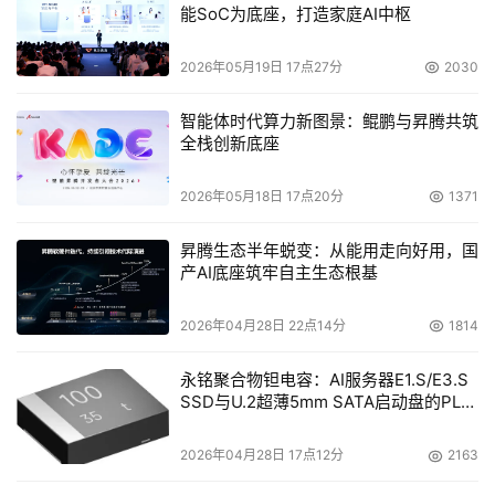
S2.4GX2
热插拔SCSI硬盘
能SoC为底座，打造家庭AI中枢
数据库
1*512M/36N
,2*1000M自适应以太网
服务器
2026年05月19日 17点27分
2030
卡,光驱
三年保修,三年上门
智能体时代算力新图景：鲲鹏与昇腾共筑
全栈创新底座
1*Intel®Xeon 2.4G-512K
CPU,512M Registered
2026年05月18日 17点20分
1371
万方数
万全R510
ECC DDR 内存,1*36G
据资源
5112
数
10K ,Ultra320热插拔
昇腾生态半年蜕变：从能用走向好用，国
中心服
S2.4GX2
量
产AI底座筑牢自主生态根基
SCSI硬盘 ,2*1000M自适
务器
1*512M/36N
应以太网卡,光驱
2026年04月28日 22点14分
1814
三年保修,三年上门
永铭聚合物钽电容：AI服务器E1.S/E3.S
存储设备配置一览表：
SSD与U.2超薄5mm SATA启动盘的PLP
电容选型分析
2026年04月28日 17点12分
2163