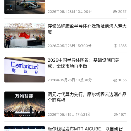
解决方案与应用系统进行了融合，使得基于联想SF620R2
2026年05月28日 10点00分
2057
部署的SAN存储系统的与图书馆的现有的系统有机的结合，
更加加快了数据服务速度。
存储品牌康盈半导体乔迁新址前海人寿大
厦
    产品配置
2026年05月26日 15点00分
1865
服务器设备配置一览表：
2026中国半导体图景：基础设施已建
成，全球市场再平衡
数
2026年05月26日 10点30分
1055
服务器
配置
说明
量
词元时代算力先行，摩尔线程云边端产品
全面亮相
11*Intel®Xeon 2.4G-
512K CPU,512M
清华同
2026年05月19日 17点31分
1971
万全R510
Registered ECC DDR 内
方、
5112
存,1*36G 10K ,Ultra320
摩尔线程发布MTT AICUBE：以自研智
CNKI
1