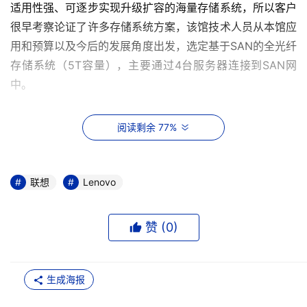
适用性强、可逐步实现升级扩容的海量存储系统，所以客户
很早考察论证了许多存储系统方案，该馆技术人员从本馆应
用和预算以及今后的发展角度出发，选定基于SAN的全光纤
存储系统（5T容量），主要通过4台服务器连接到SAN网
中。
    方案设计
阅读剩余 77%
联想推荐的SF620R2存储系统是全光纤通道2G产品，采
用Intel Xscale 架构600MHz RISC处理器，完全硬件XOR
联想
Lenovo
校验。最大支持2GB缓存。提供4个主机端口（1Gb/2Gb自
适应），高达800MB/s的数据传输率，I/O事务处理可达到
100，000 IOPS。14个磁盘架位，可配置
赞 (
0
)
18G/36G/72G/146G的光纤通道硬盘，单阵列柜的存储能
力2TB。系统支持最大8个阵列柜的级联，使扩展的存储能
生成海报
力达到16.4TB。内部采用全光纤、全冗余的系统设计，所有
部件支持热插拔，支持冗余双主机通道的独立工作，其内部