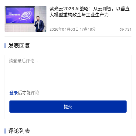
联）；含联想SF620磁盘
紫光云2026 AI战略：从云到智，以垂直
阵列管理软件-Win 2K 版
大模型重构政企与工业生产力
本，含用户手册。由联想专
业存储认证工程师提供首次
2026年04月03日 17点49分
731
上门的安装实施服务。
发表回复
光纤
磁盘
用于扩展SF620 R2，每个
请登录后评论...
Lenovo
存储
磁盘单元可以插入14块硬
SureFibre
2
阵列
盘，每个磁盘单元包含两个
620J
扩展
连接通道，满配SFP。
柜
登录
后才能评论
联想
提交
1块146G光纤磁盘（2G）
光纤
SureFibre2G
35
10Krpm及磁盘架，单独包
硬盘
磁盘组件
装。用于SureFibre620。
评论列表
146G