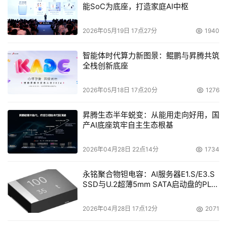
能SoC为底座，打造家庭AI中枢
2026年05月19日 17点27分
1940
智能体时代算力新图景：鲲鹏与昇腾共筑
全栈创新底座
2026年05月18日 17点20分
1276
本文来源于DOIT传媒，文章内容仅供参考，不构成投资建议。
昇腾生态半年蜕变：从能用走向好用，国
产AI底座筑牢自主生态根基
2026年04月28日 22点14分
1734
永铭聚合物钽电容：AI服务器E1.S/E3.S
SSD与U.2超薄5mm SATA启动盘的PLP
电容选型分析
2026年04月28日 17点12分
2071