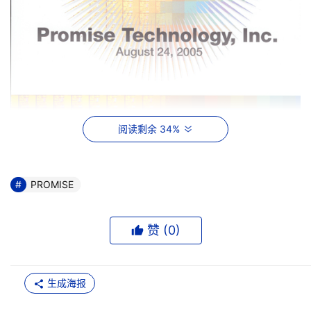
阅读剩余 34%
PROMISE
    PROMISE在论坛展示台，演示了RAID6，新技术VTRAK
的M500I和M300潜在系统，以及SAS JBOD技术；并且为
赞 (
0
)
INTELＲＡＩＤ６　的进一步识读提供了案例学习；同时在
展场宣布了ＰＣＩ－ＥＸＰＲＥＳＳ　ＨＯＳＴSUPERＴ
ＲＡＫEX8350。
生成海报