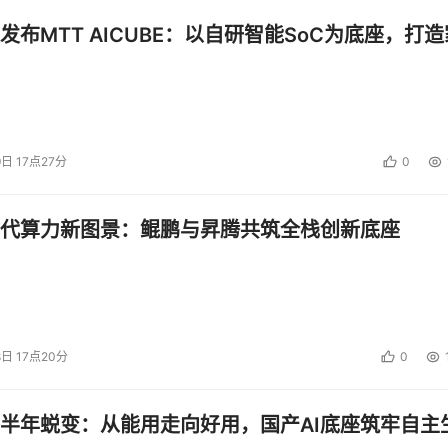
发布MTT AICUBE：以自研智能SoC为底座，打造
9日 17点27分
0
代算力新图景：鲲鹏与昇腾共筑全栈创新底座
8日 17点20分
0
半年蜕变：从能用走向好用，国产AI底座筑牢自主