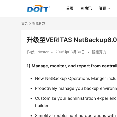
首页
AI快讯
资讯
首页
智能算力
升级至VERITAS NetBackup
作者：
dostor
•
2005年08月30日
•
智能算力
1) Manage, monitor, and report from centra
New NetBackup Operations Manger includ
Proactively manage you backup environme
Customize your administration experienc
builder
Simplify troubleshooting operations wit