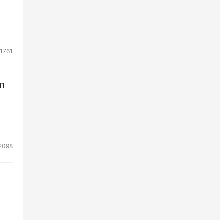
1761
m
2098