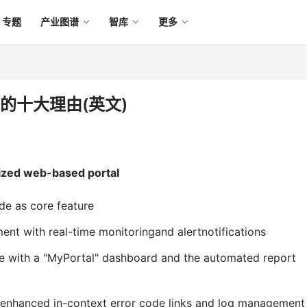
专题
产业图谱
智库
更多
6.0的十大理由(英文)
lized web-based portal
e as core feature
nt with real-time monitoringand alertnotifications
e with a "MyPortal" dashboard and the automated report
h enhanced in-context error code links and log management