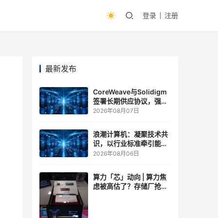
登录
注册
最新发布
CoreWeave与Solidigm
签署长期供应协议，强化
一体化人工智能云平台
2026年08月07日
浪潮计算机：凝聚技术共
识，以行业标准牵引能力
跃升
2026年08月06日
算力「芯」动向 | 算力焦
虑被高估了？存储厂抢了
算力厂的戏，江波龙FMS
现场改写端侧AI规则