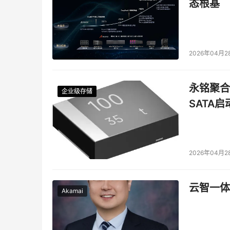
态根基
2026年04月2
永铭聚合物
企业级存储
企业级存储
企业级存储
企业级存储
SATA
2026年04月2
云智一体
Akamai