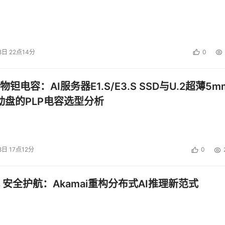
8日 22点14分
0
钽电容：AI服务器E1.S/E3.S SSD与U.2超薄5m
启动盘的PLP电容选型分析
8日 17点12分
0
 安全护航：Akamai重构分布式AI推理新范式