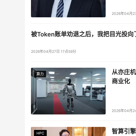
2026年04月2
被Token账单劝退之后，我把目光投向
2026年04月27日 17点59分
从亦庄机
算力
算力
商业化
2026年04月2
智算引擎
HPC
HPC
HPC
HPC
HPC
HPC