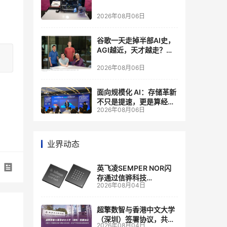
2026年08月06日
谷歌一天走掉半部AI史，
AGI越近，天才越走？大
厂的组织模式，正在拖住
2026年08月06日
自己的研发节奏
面向规模化 AI：存储革新
不只是提速，更是算经济
2026年08月06日
账
业界动态
英飞凌SEMPER NOR闪
存通过信骅科技
2026年08月04日
AST2700 BMC认证，全
面强化其数据中心服务器
管理
超擎数智与香港中文大学
（深圳）签署协议，共建
2026年08月04日