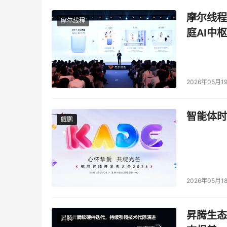
摩尔线程
摩尔线程
庭AI中枢
2026年05月1
智能体时
鲲鹏
鲲鹏
2026年05月1
昇腾生态
昇腾