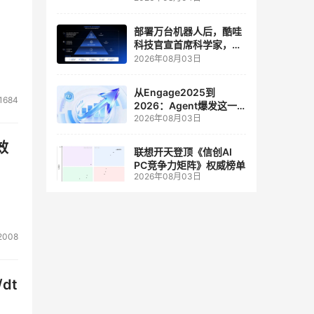
人工智能和边缘计算联合
实验室
部署万台机器人后，酷哇
科技官宣首席科学家，要
让世界模型交付生产力
2026年08月03日
从Engage2025到
1684
2026：Agent爆发这一
2026年08月03日
年，AI CRM 走到哪了
效
联想开天登顶《信创AI
PC竞争力矩阵》权威榜单
2026年08月03日
2008
dt