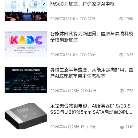
能SoC为底座，打造家庭AI中枢
2026年05月19日 17点27分
1980
智能体时代算力新图景：鲲鹏与昇腾共筑
全栈创新底座
2026年05月18日 17点20分
1325
昇腾生态半年蜕变：从能用走向好用，国
产AI底座筑牢自主生态根基
2026年04月28日 22点14分
1778
永铭聚合物钽电容：AI服务器E1.S/E3.S
SSD与U.2超薄5mm SATA启动盘的PLP
电容选型分析
2026年04月28日 17点12分
2119