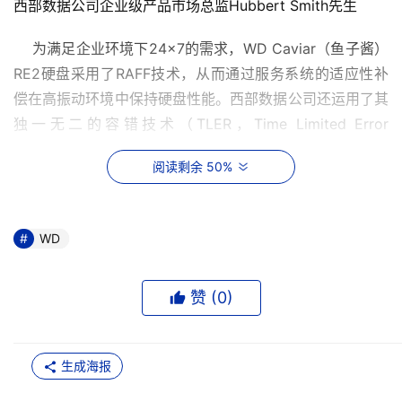
西部数据公司企业级产品市场总监Hubbert Smith先生
    为满足企业环境下24×7的需求，WD Caviar（鱼子酱）
RE2硬盘采用了RAFF技术，从而通过服务系统的适应性补
偿在高振动环境中保持硬盘性能。西部数据公司还运用了其
独一无二的容错技术（TLER，Time Limited Error 
Recovery），以解决ATA硬盘和RAID适配卡各自的错误恢
阅读剩余 50%
复功能之间的冲突问题，从而最大程度地展现出WD Caviar 
RE2在企业应用环境下的可靠性。在7200转WD 
Caviar（鱼子酱）RE2中增加的性能是原生命令列队
WD
（NCQ，Native Command Queuing）技术，并拥有
16MB缓存和8.7毫秒平均寻道时间，像所有西部数据公司的
赞 (
0
)
企业级硬盘一样，WD Caviar（鱼子酱）RE2享受5年质保
服务。
生成海报
    “企业基础设施正在加速向串行接口转换，这要归功于
SATA技术的日趋成熟和SAS（串行SCSI）更广泛的应用，”