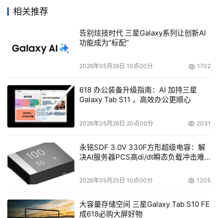
西部数据电脑配件部副总裁兼总经理Richard E.Rutledge表
相关推荐
示，“在WD Caviar RE和WD Raptor市场普及的基础上，
告别炫技时代 三星Galaxy系列让创新AI
新一代WD Caviar（鱼子酱）RE2 400GB硬盘体现了我们
功能成为“标配”
以大容量、高可靠性、出色性能和先进特性的产品，不断满
足企业级用户需求的强劲实力。”
2026年05月26日 10点00分
1702
618 办公装备升级指南：AI 加持三星
    LSI公司的渠道营销和业务发展高级总监Joe Leader说：
Galaxy Tab S11 ，高效办公更顺心
“WD Caviar（鱼子酱）RE2 400GB硬盘是SATA-SAS混合
型企业架构发展的重要里程碑，在业界首次实现了SAS与新
2026年05月26日 20点00分
2031
一代SATA硬盘之间的无缝连接存储系统。极具可靠性的大
容量WD Caviar（鱼子酱）RE2是对LSI逻辑的MegaRAID 
永铭SDF 3.0V 330F方形超级电容：解
决AI服务器PCS高di/dt瞬态负载冲击难
SATA 300-8X和MegaRAID SAS产品的有效补充。市场上
题
对于大容量和高可靠性的硬盘需求很大，并且这种需求仍在
2026年05月25日 10点00分
1305
持续增长，这正是新一代SATA和SAS进入市场的最佳时
机。
大容量存储空间 三星Galaxy Tab S10 FE
成618必购大屏好物