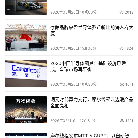
    西部数据企业级产品市场总监Hubbert Smith先生表
示：“此次访问中国让我感到非常高兴，也非常振奋。中国
2026年05月28日 10点00分
2012
是目前世界上发展最快，潜力最大的国家之一，西部数据公
存储品牌康盈半导体乔迁新址前海人寿大
司一直以来对于中国的存储市场，尤其是企业级存储市场都
厦
十分重视。由于策略性地对中国持续大力地进行投入，我们
很高兴地看到西部数据在中国的团队和业务不断壮大，我们
2026年05月26日 15点00分
1824
希望与中国市场共同发展，为广大的消费者提供满足他们需
求的优质产品。” 
2026中国半导体图景：基础设施已建
成，全球市场再平衡
2026年05月26日 10点30分
1011
本文来源于DOIT传媒，文章内容仅供参考，不构成投资建议。
词元时代算力先行，摩尔线程云边端产品
全面亮相
2026年05月19日 17点31分
1921
摩尔线程发布MTT AICUBE：以自研智