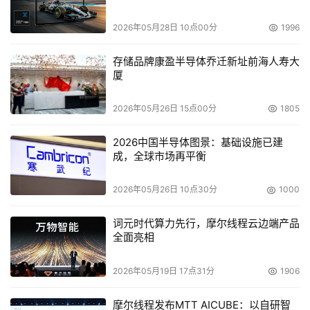
    但是很明显的是，IBM在做其他纯存储厂商都无法做到的
2026年05月28日 10点00分
1996
事。来自Data Mobility Group的分析师Dianne McAdam
说：“他们试图在服务器和存储之间来实现虚拟化。能实现
存储品牌康盈半导体乔迁新址前海人寿大
这一技术的厂商只有IBM，HP，SUN。”
厦
    IBM的主要竞争对手EMC和日立都无法在服务器和存储
2026年05月26日 15点00分
1805
之间实现虚拟化，除非他们和服务器厂商合作。但是他们有
自己的方法来实现存储虚拟化。日立可以把阵列和
2026中国半导体图景：基础设施已建
成，全球市场再平衡
TagmaStore控制器结合起来虚拟化，EMC利用其他厂商的
智能交换机推出其Invista虚拟化设备。
2026年05月26日 10点30分
1000
    除了今天发布会上宣布的计划，Monshaw还透露IBM可
词元时代算力先行，摩尔线程云边端产品
能会最终采用EMC和/或日立的方法。当问及EMC和日立是
全面亮相
否在IBM的计划之内时，Monshaw说： “我不把他们任何一
方排除在外。”三种虚拟化方式将在市场上并存，各得其
2026年05月19日 17点31分
1906
所。”
摩尔线程发布MTT AICUBE：以自研智