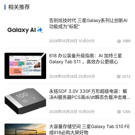
相关推荐
    有越来越多的存储公司在IBM的号召下加入这个体系。
IBM存储事业部副总裁Andy Monshaw说：“这个机构正在
告别炫技时代 三星Galaxy系列让创新AI
功能成为“标配”
发展壮大。”
2026年05月26日 10点00分
1689
    他特别提到Virtualization Engine将成为SVC和刀片式服
务器虚拟化的后台管理控制面版，不只是支持大型主机而且
618 办公装备升级指南：AI 加持三星
支持所有IBM服务器。“BladeCenter无法提供接入的所有设
Galaxy Tab S11 ，高效办公更顺心
备同一水平的虚拟化。现在我们的虚拟化平台有一个通用的
管理台，通用的接口，和通用的指令。”Monshaw说。
2026年05月26日 20点00分
2012
永铭SDF 3.0V 330F方形超级电容：解
    IBM的虚拟化战略还在持续提升。该公司频繁升级SVC，
决AI服务器PCS高di/dt瞬态负载冲击难
并添加了业内人士认为在第一个版本里面所不应缺少的功
题
能。如果IBM实现其在存储，服务器，网络装置之间扩大互
2026年05月25日 10点00分
1295
操作性的承诺，Virtualization Engine肯定也将是一个不断
升级的过程。
大容量存储空间 三星Galaxy Tab S10 FE
成618必购大屏好物