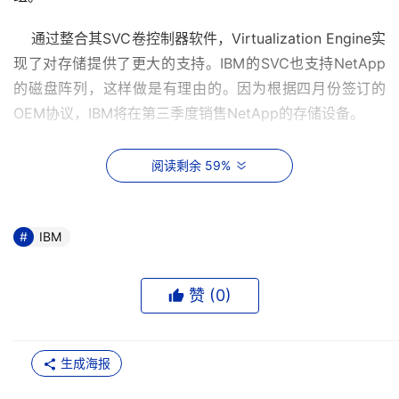
    通过整合其SVC卷控制器软件，Virtualization Engine实
现了对存储提供了更大的支持。IBM的SVC也支持NetApp
的磁盘阵列，这样做是有理由的。因为根据四月份签订的
OEM协议，IBM将在第三季度销售NetApp的存储设备。
    IBM的SVC同时已经可支持其他厂商的存储设备，包括
阅读剩余 59%
EMC、惠普、日立、SUN等。
    另外发布的刀片式服务器还有：IBM主动与思科合作生产
IBM
的标准iSCSI 刀片式服务器交换机，以及两款支持IBM 
BladeCenter 刀片式服务器的iSCSI产品：QLogic主机总线
赞 (
0
)
适配器（HBA）和Sanrad的交换机。
    博科、思科、NetApp、VMWare都是业内行业团体
生成海报
Blade Community的特许成员，当年IBM创建这个组织是为
了让各家公司联合起来发展刀片服务应用系统并测试产品。