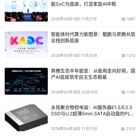
能SoC为底座，打造家庭AI中枢
    有趣的是，EMC为IBM的虚拟化提供了重要的VMware虚
拟服务器。这是怎么回事？因为2003年EMC收购VMware
2026年05月19日 17点27分
1967
时，承诺仍然会让VMware软件支持IBM和其他服务器厂商
的产品。EMC实现了自己的诺言，或许是因为VMware是
智能体时代算力新图景：鲲鹏与昇腾共筑
全栈创新底座
EMC旗下的增长最快速的子公司。
2026年05月18日 17点20分
1312
本文来源于DOIT传媒，文章内容仅供参考，不构成投资建议。
昇腾生态半年蜕变：从能用走向好用，国
产AI底座筑牢自主生态根基
2026年04月28日 22点14分
1765
永铭聚合物钽电容：AI服务器E1.S/E3.S
SSD与U.2超薄5mm SATA启动盘的PLP
电容选型分析
2026年04月28日 17点12分
2103