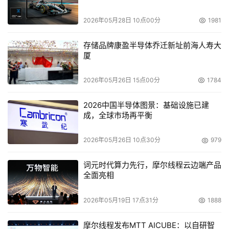
2026年05月28日 10点00分
1981
赛门铁克整合VERITAS发首款集成安全与存储软件
存储品牌康盈半导体乔迁新址前海人寿大
    赛门铁克计划将于本周发布第一款整合产品，其中包括
厦
该公司安全产品及最近收购的VERITAS公司的存储、备份和
恢复产品。 赛门铁克电子邮件安全性和可用性产品更多地
2026年05月26日 15点00分
1784
被当作一种解决方案，而不仅仅是普通的产品包。赛门铁克
2026中国半导体图景：基础设施已建
产品高级主管Nick Mehta也表示，该产品整合了公司电子
成，全球市场再平衡
邮件安全产品，以及维尔软件的Enterprise Vault电子邮件
存档、备份和恢复产品。与此同时，该公司并不会提高产品
2026年05月26日 10点30分
979
的价格，而是独立版价格的总和。
词元时代算力先行，摩尔线程云边端产品
全面亮相
美国英迅公司发布为中国用户定制的IP磁盘库
2026年05月19日 17点31分
1888
    美国英迅（Intransa）公司正式宣布：将加大在中国市场
的投资并为中国用户提供其先进的网络存储解决方案--IP磁
摩尔线程发布MTT AICUBE：以自研智