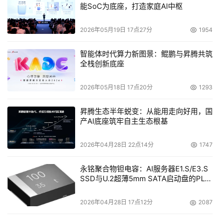
能SoC为底座，打造家庭AI中枢
盘库。 Intransa推出的IP磁盘库系列产品，将数据存储、安
全备份、异地数据容灾等企业关键应用，建立在标准化、高
2026年05月19日 17点27分
1954
性能的千兆和万兆以太网络体系上；并为企业随着未来业务
的发展，在存储性能、数据容量、安全级别、远程服务等应
智能体时代算力新图景：鲲鹏与昇腾共筑
用层面，提供了更为灵活完善的网络存储平台。
全栈创新底座
2026年05月18日 17点20分
1293
IBM公司启动Blade.org刀片领域开放创新联盟组织
昇腾生态半年蜕变：从能用走向好用，国
    IBM日前宣布一项计划，围绕BladeCenter刀片服务器创
产AI底座筑牢自主生态根基
建一个名为Blade.org的行业组织。已经表示有兴趣成为这
一刀片服务器组织创建成员的公司包括博科通讯、思科、思
2026年04月28日 22点14分
1747
杰系统、IBM、Intel、Network Appliance、北电网络、
永铭聚合物钽电容：AI服务器E1.S/E3.S
Novell和VMware。按照计划，Blade.org将成为一个协作
SSD与U.2超薄5mm SATA启动盘的PLP
组织，专注于推动基于IBM和Intel联合开发的BladeCenter
电容选型分析
刀片服务器之上的解决方案的扩充。
2026年04月28日 17点12分
2087