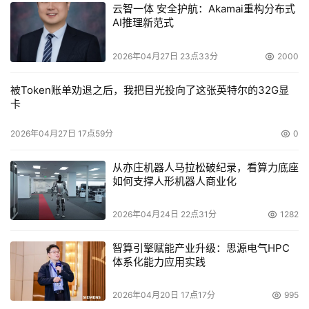
云智一体 安全护航：Akamai重构分布式
易安信(EMC)扩展存储咨询服务，强力打造新品牌 
AI推理新范式
    易安信（EMC）公司今天宣布扩大咨询服务的范围，加
2026年04月27日 23点33分
2000
强提供服务的能力，并将携同其重要的合作伙伴在全球范围
提供这些服务，其中也包括亚太和日本区（APJ）以及拉美
被Token账单劝退之后，我把目光投向了这张英特尔的32G显
卡
地区。
2026年04月27日 17点59分
0
从亦庄机器人马拉松破纪录，看算力底座
如何支撑人形机器人商业化
2026年04月24日 22点31分
1282
本文来源于DOIT传媒，文章内容仅供参考，不构成投资建议。
智算引擎赋能产业升级：思源电气HPC
体系化能力应用实践
2026年04月20日 17点17分
995