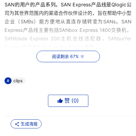
SAN的用户的产品系列。SAN Express产品线是Qlogic公
司为其世界范围内的渠道合作伙伴设计的，旨在帮助中小型
企业（SMBs）能方便地从直连存储转变为SANs。SAN 
Express产品线主要包括SANbox Express 1400交换机，
SANblade Express 200主机总线适配器，SANsurfer 
Express软件和SAN Express Starter套件。
阅读剩余 67%
日立数据公司启动AOS全国十二城市巡展即将启动 
    HDS宣布将在全国12个城市展开为期一个多月的主题为
clips
“优化存储 应用为先”的巡展。通过此次巡展，HDS将向其
全国的用户及渠道合作伙伴诠释其“面向应用而优化的存储”
赞 (
0
)
的战略理念。
  Falconstor虚拟带库全面支持Sun Solaris10系统
生成海报