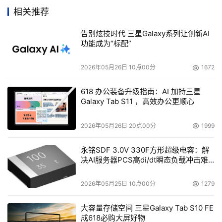
    飞康公司近日对外宣布，该公司的虚拟带库解决方案进
相关推荐
一步扩大支持范围，全面支持Sun公司的Sun Solaris 10 操
告别炫技时代 三星Galaxy系列让创新AI
作系统。Solaris 10是一款非常先进的UNIX操作系统，是首
功能成为“标配”
个基于64位扩展技术的Solaris操作系统。Solaris 10操作系
统集成了强大的全新功能，带来最新的网络及应用性能、文
2026年05月26日 10点00分
1672
件系统管理能力和安全性。美国飞康公司的虚拟带库(VTL)
运行于此系统之上，为SAN中的备份服务提供高速磁盘作为
618 办公装备升级指南：AI 加持三星
Galaxy Tab S11 ，高效办公更顺心
虚拟磁带或是虚拟带库。
2026年05月26日 20点00分
1999
McDATA收购CNT，强化全球企业数据基础架构战略 
永铭SDF 3.0V 330F方形超级电容：解
决AI服务器PCS高di/dt瞬态负载冲击难
    SAN供应商McDATA公司今天在北京正式宣布并购CNT
题
公司后的市场发展策略、合并的产品规划蓝图和目标经营模
2026年05月25日 10点00分
1279
式。从美国总部过来的全球营销副总裁韦恩.莫里斯先生亲
临现场介绍了McDATA的全球数据基础架构（Global 
大容量存储空间 三星Galaxy Tab S10 FE
Enterprise Data Infrastructure）战略。
成618必购大屏好物