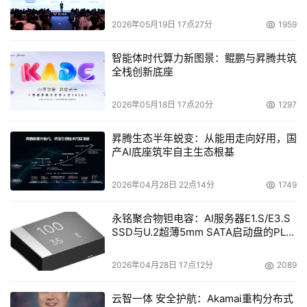
2026年05月19日 17点27分
1959
智能体时代算力新图景：鲲鹏与昇腾共筑
全栈创新底座
2026年05月18日 17点20分
1297
昇腾生态半年蜕变：从能用走向好用，国
产AI底座筑牢自主生态根基
2026年04月28日 22点14分
1749
永铭聚合物钽电容：AI服务器E1.S/E3.S
SSD与U.2超薄5mm SATA启动盘的PLP
电容选型分析
2026年04月28日 17点12分
2089
云智一体 安全护航：Akamai重构分布式