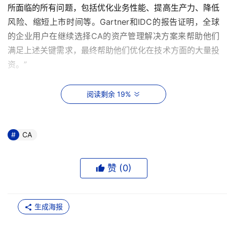
所面临的所有问题，包括优化业务性能、提高生产力、降低
风险、缩短上市时间等。Gartner和IDC的报告证明，全球
的企业用户在继续选择CA的资产管理解决方案来帮助他们
满足上述关键需求，最终帮助他们优化在技术方面的大量投
资。”
    IT资产管理软件主要用于存储和管理IT硬件及软件资源。
阅读剩余 19%
Gartner和IDC认为资产管理软件市场蕴含着巨大的商机，
因为，一方面各企业都需要为关键应用提供支持，另一方面
企业也需要在当前高度分布式的IT环境下对远程设备进行集
CA
中、有效的控制。
赞 (
0
)
    Gartner和IDC都是全球著名的 IT 及电信行业市场咨询和
顾问机构。每年，它们为全球超过4万5千个客户提供咨询
服务，客户包括全球财富500强、政府机构以及国际投行。
生成海报