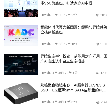
能SoC为底座，打造家庭AI中枢
2026年05月19日 17点27分
2017
智能体时代算力新图景：鲲鹏与昇腾共筑
全栈创新底座
2026年05月18日 17点20分
1350
昇腾生态半年蜕变：从能用走向好用，国
产AI底座筑牢自主生态根基
2026年04月28日 22点14分
1796
永铭聚合物钽电容：AI服务器E1.S/E3.S
SSD与U.2超薄5mm SATA启动盘的PLP
电容选型分析
2026年04月28日 17点12分
2141