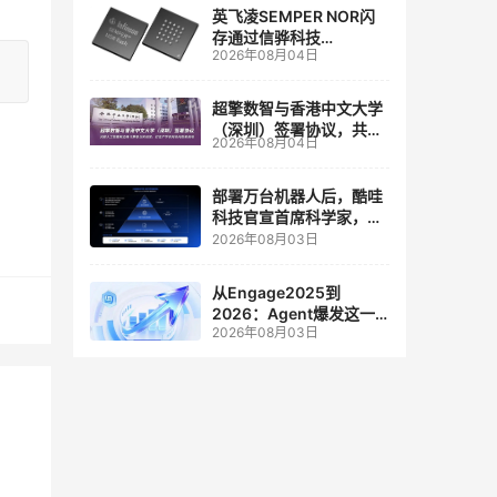
英飞凌SEMPER NOR闪
存通过信骅科技
2026年08月04日
AST2700 BMC认证，全
面强化其数据中心服务器
管理
超擎数智与香港中文大学
（深圳）签署协议，共建
2026年08月04日
人工智能和边缘计算联合
实验室
部署万台机器人后，酷哇
科技官宣首席科学家，要
让世界模型交付生产力
2026年08月03日
从Engage2025到
2026：Agent爆发这一
2026年08月03日
年，AI CRM 走到哪了