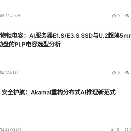
8日 22点14分
0
钽电容：AI服务器E1.S/E3.S SSD与U.2超薄5m
启动盘的PLP电容选型分析
8日 17点12分
0
 安全护航：Akamai重构分布式AI推理新范式
7日 23点33分
0