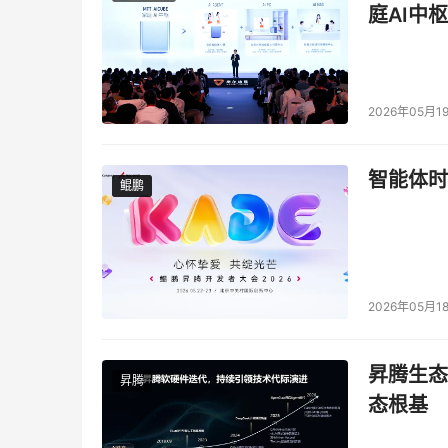
庭AI中枢
2026年05月1
智能体时
鲲鹏
鲲鹏
2026年05月1
昇腾生态
昇腾
态根基