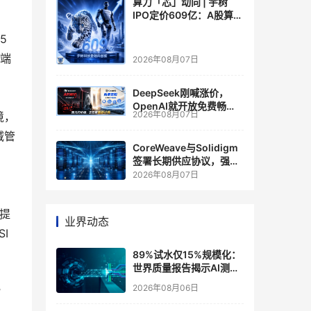
算力「芯」动向 | 宇树
IPO定价609亿：A股算力
芯片供应链的狂欢与泡沫
 
个端
2026年08月07日
DeepSeek刚喊涨价，
OpenAI就开放免费畅
2026年08月07日
境，
聊？大模型定价的平行宇
宙，同一天裂开了
减管
CoreWeave与Solidigm
签署长期供应协议，强化
一体化人工智能云平台
2026年08月07日
经提
业界动态
 
89%试水仅15%规模化：
世界质量报告揭示AI测
试"落地鸿沟"
或
2026年08月06日