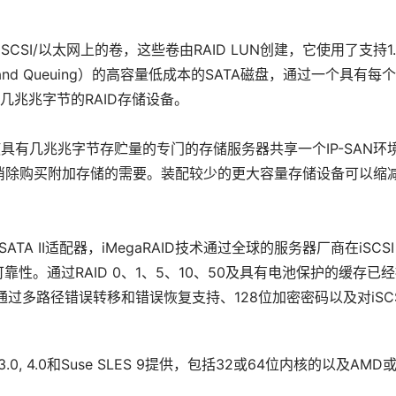
”
iSCSI/以太网上的卷，这些卷由RAID LUN创建，它使用了支持1.5
ommand Queuing）的高容量低成本的SATA磁盘，通过一个具有每
访问几兆兆字节的RAID存储设备。
D技术使具有几兆兆字节存贮量的专门的存储服务器共享一个IP-SAN环
消除购买附加存储的需要。装配较少的更大容量存储设备可以缩
ATA II适配器，iMegaRAID技术通过全球的服务器厂商在iSCSI 
可靠性。通过RAID 0、1、5、10、50及具有电池保护的缓存已
通过多路径错误转移和错误恢复支持、128位加密密码以及对iSCSI
 RHEL 3.0, 4.0和Suse SLES 9提供，包括32或64位内核的以及AMD