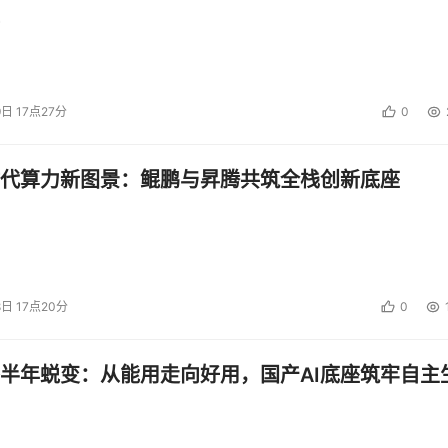
9日 17点27分
0
代算力新图景：鲲鹏与昇腾共筑全栈创新底座
8日 17点20分
0
半年蜕变：从能用走向好用，国产AI底座筑牢自主