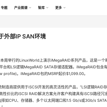
专题
产业图谱
智库
更多
用于外部IP SAN环境
周举行的LinuxWorld上演示iMegaRAID系列产品，这是一个
平台和LSI逻辑MegaRAID SATA存储适配器。iMegaRAID包含
ow profile)。iMegaRAID包的MSRP起价$1,099.00。
储系统制造商提供用于iSCSI开发的高灵活性的产品，”LSI逻辑RAID
高性价比的iSCSI RAID解决方案允许客户构建具有iSCSI路径冗
如CPU、存储器、多个以太网端口和1.5 Gb/s或3Gb/s SAT