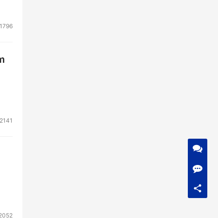
1796
m
2141
2052