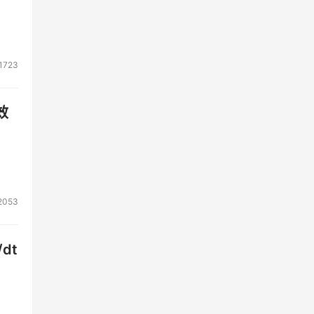
1723
效
2053
dt