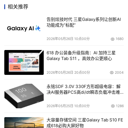
退货”的承诺保证。
相关推荐
告别炫技时代 三星Galaxy系列让创新AI
Unitrends引进电子数据保管服务
功能成为“标配”
    Unitrends日前宣布，其推出的数据保护单元网络存储专
2026年05月26日 10点00分
1680
用设备新近引入了一项突破性功能：在两个远程站点之间往
返传输备份数据，实现了真正意义上的离线存储。
618 办公装备升级指南：AI 加持三星
Galaxy Tab S11 ，高效办公更顺心
外包服务商Vaultlogix相中Constant Data的软件技术
2026年05月26日 20点00分
2004
    Vaultlogix日前宣布采用数据可靠性存储软件开发商
永铭SDF 3.0V 330F方形超级电容：解
决AI服务器PCS高di/dt瞬态负载冲击难
Constant Data的实时数据复制软件Constant 
题
Replicator，将用户托管的数据复制到备份站点上。目前全
2026年05月25日 10点00分
1286
球已有超过450家企业在使用Vaultlogix所提供的关键业务
数据保管服务。
大容量存储空间 三星Galaxy Tab S10 FE
成618必购大屏好物