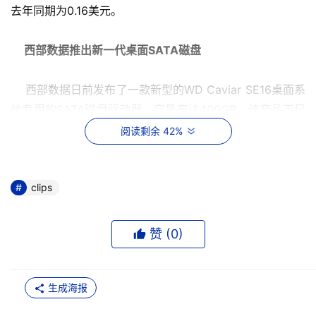
去年同期为0.16美元。
 西部数据推出新一代桌面SATA磁盘
    西部数据日前发布了一款新型的WD Caviar SE16桌面系
统专用的SATA磁盘驱动器，容量高达400GB。该产品不日
将会大批量投放市场，用户可经由西部数据公司的官方网站
阅读剩余 42%
或分销商购买，每颗售价为279美元，免费保修期为3年。
凡在2005年8月31日之前申请网上订购WD Caviar SE16 
400 GB硬盘的用户，将可以享受到免费邮递的服务。
clips
FilesX为非盈利机构用户提供特别折扣
赞 (
0
)
    FilesX日前宣布，凡是购买其基于持续性数据保护技术的
系列备份产品的非盈利机构?D?D其中包括医院和教育机构?
生成海报
D?D可享受到最高为33%的价格折扣，以及“6个月内无条件