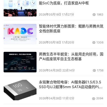
能SoC为底座，打造家庭AI中枢
2026年05月19日 17点27分
1963
智能体时代算力新图景：鲲鹏与昇腾共筑
全栈创新底座
2026年05月18日 17点20分
1306
昇腾生态半年蜕变：从能用走向好用，国
产AI底座筑牢自主生态根基
2026年04月28日 22点14分
1756
永铭聚合物钽电容：AI服务器E1.S/E3.S
SSD与U.2超薄5mm SATA启动盘的PLP
电容选型分析
2026年04月28日 17点12分
2094