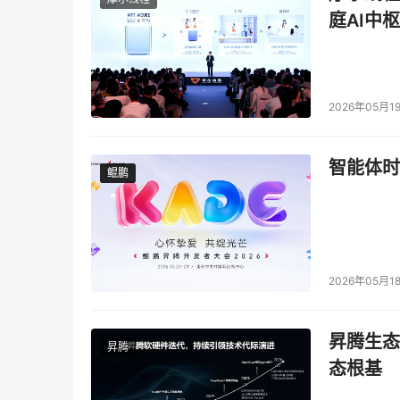
庭AI中枢
2026年05月1
智能体时
鲲鹏
鲲鹏
2026年05月1
昇腾生态
昇腾
态根基