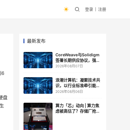
登录
注册
最新发布
CoreWeave与Solidigm
签署长期供应协议，强化
一体化人工智能云平台
2026年08月07日
6
浪潮计算机：凝聚技术共
识，以行业标准牵引能力
跃升
2026年08月06日
硬盘
生
算力「芯」动向 | 算力焦
虑被高估了？存储厂抢了
算力厂的戏，江波龙FMS
现场改写端侧AI规则