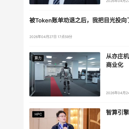
2026年04月2
被Token账单劝退之后，我把目光投向
2026年04月27日 17点59分
从亦庄机
算力
算力
商业化
2026年04月2
智算引擎
HPC
HPC
HPC
HPC
HPC
HPC