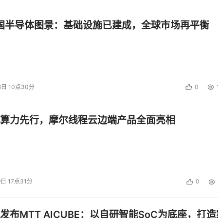
中国半导体图景：基础设施已建成，全球市场再平衡
6日 10点30分
0
算力先行，摩尔线程云边端产品全面亮相
9日 17点31分
0
发布MTT AICUBE：以自研智能SoC为底座，打造