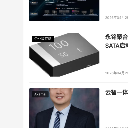
2026年04月2
永铭聚合物
企业级存储
企业级存储
企业级存储
企业级存储
SATA
2026年04月2
云智一体
Akamai