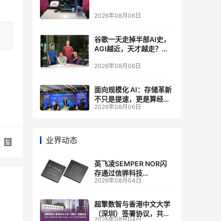
2026年08月06日
谷歌一天走掉半部AI史，
AGI越近，天才越走？大
厂的组织模式，正在拖住
2026年08月06日
自己的研发节奏
面向规模化 AI：存储革新
不只是提速，更是算经济
2026年08月06日
账
业界动态
英飞凌SEMPER NOR闪
存通过信骅科技
2026年08月04日
AST2700 BMC认证，全
面强化其数据中心服务器
管理
超擎数智与香港中文大学
（深圳）签署协议，共建
2026年08月04日