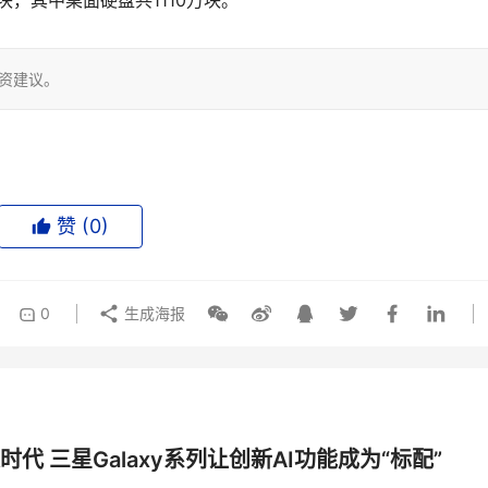
，其中桌面硬盘共1110万块。
投资建议。
赞 (
0
)
0
生成海报
时代 三星Galaxy系列让创新AI功能成为“标配”