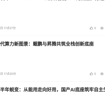
9日 17点27分
0
代算力新图景：鲲鹏与昇腾共筑全栈创新底座
8日 17点20分
0
半年蜕变：从能用走向好用，国产AI底座筑牢自主