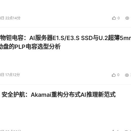
8日 22点14分
0
钽电容：AI服务器E1.S/E3.S SSD与U.2超薄5m
启动盘的PLP电容选型分析
8日 17点12分
0
 安全护航：Akamai重构分布式AI推理新范式