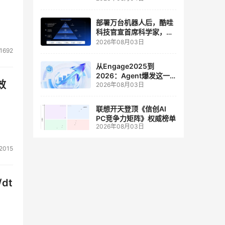
人工智能和边缘计算联合
实验室
部署万台机器人后，酷哇
科技官宣首席科学家，要
让世界模型交付生产力
2026年08月03日
1692
从Engage2025到
2026：Agent爆发这一
效
2026年08月03日
年，AI CRM 走到哪了
联想开天登顶《信创AI
PC竞争力矩阵》权威榜单
2026年08月03日
2015
dt