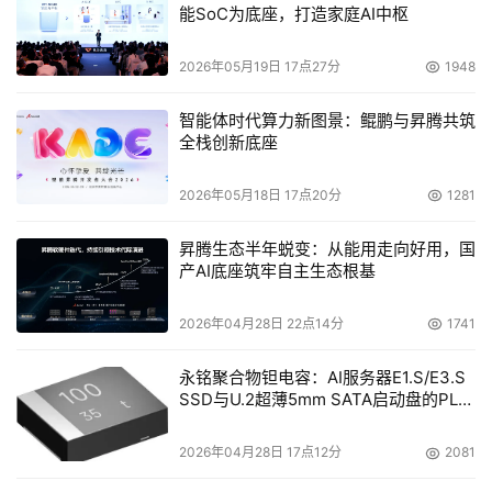
能SoC为底座，打造家庭AI中枢
2026年05月19日 17点27分
1948
智能体时代算力新图景：鲲鹏与昇腾共筑
全栈创新底座
2026年05月18日 17点20分
1281
昇腾生态半年蜕变：从能用走向好用，国
产AI底座筑牢自主生态根基
2026年04月28日 22点14分
1741
永铭聚合物钽电容：AI服务器E1.S/E3.S
SSD与U.2超薄5mm SATA启动盘的PLP
电容选型分析
2026年04月28日 17点12分
2081