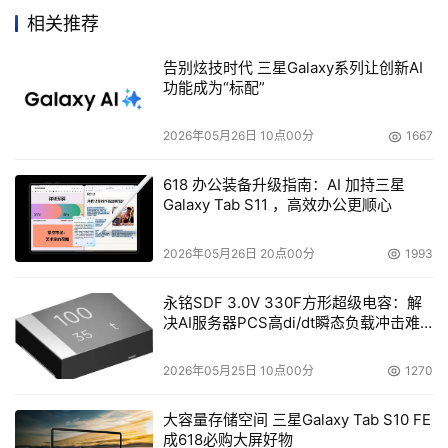
此之后，NeoScale入选为EMC Select可以帮助他们取得一
相关推荐
些进步。
告别炫技时代 三星Galaxy系列让创新AI
功能成为“标配”
    存储安全应用市场还很小，只有几个厂商而已，除了
Decru与NeoScale外，还有Kasten Chase Applied 
2026年05月26日 10点00分
1667
Research以及Vormetric公司。
618 办公装备升级指南：AI 加持三星
    EMC将转售Decru的FC系列和E系列加密应用系统，分
Galaxy Tab S11 ，高效办公更顺心
别支持FC和NAS设备。EMC将来8月推出这款产品。此
外，EMC将马上开始销售NeoScale的CryptoStor FC系列
2026年05月26日 20点00分
1993
产品，支持光纤通道磁盘阵列。
永铭SDF 3.0V 330F方形超级电容：解
决AI服务器PCS高di/dt瞬态负载冲击难
    还有一点：EMC只是挑选了它满意的FC 和NAS加密设
题
备。虽Decru也有iSCSI加密设备，但是EMC不会采用。
2026年05月25日 10点00分
1270
Kinney说：“按照客户的要求，每一件产品我们都要仔细测
试，虽然Decru的产品还未完成测试，但未来也可能会采
大容量存储空间 三星Galaxy Tab S10 FE
成618必购大屏好物
用。”