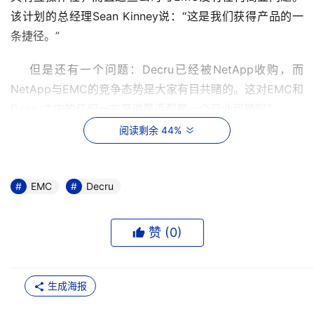
该计划的总经理Sean Kinney说：“这是我们获得产品的一
条捷径。”
    但是还有一个问题：Decru已经被NetApp收购，而
NetApp与EMC的竞争态势是大家有目共睹的。这对EMC和
Decru之中的任何一方来说是否都是一个商业问题呢？
阅读剩余 44%
    Kinney：“并不是这样的。如果我们的用户需要某种解决
方案，我们为什么不提供给他们一条捷径去获得那个解决方
案呢？”
EMC
Decru
    细究其原因，EMC Select并不是高高在上唯我独尊，而
赞 (
0
)
且NetAPP对Decru的产品与客户都持一种“不干涉”( hand 
off)的态度。
生成海报
    NetApp的首席执行官Dan Warmenhoven在针对收购
Decru的谈话中曾说NetAPP已经化解了Decru的威胁。在