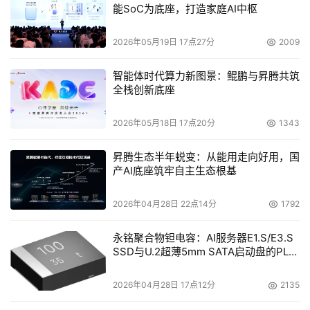
能SoC为底座，打造家庭AI中枢
2026年05月19日 17点27分
2009
智能体时代算力新图景：鲲鹏与昇腾共筑
全栈创新底座
2026年05月18日 17点20分
1343
昇腾生态半年蜕变：从能用走向好用，国
产AI底座筑牢自主生态根基
2026年04月28日 22点14分
1792
永铭聚合物钽电容：AI服务器E1.S/E3.S
SSD与U.2超薄5mm SATA启动盘的PLP
电容选型分析
2026年04月28日 17点12分
2135