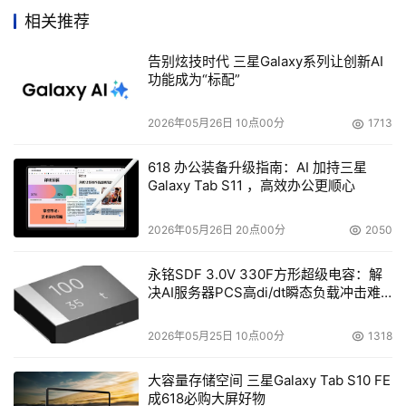
在具体的建设方式上，老吴的考虑还是有一些道理的。
相关推荐
企业自己建设灾难恢复中心，不仅建设周期长（一般而言，
告别炫技时代 三星Galaxy系列让创新AI
灾难恢复中心的建设周期都在18个月到24个月之间），投
功能成为“标配”
入资金大，而且在灾难恢复中心，维护成本、管理经验、应
急策略的规范等方面都是持续的挑战。至于共建，虽然成本
2026年05月26日 10点00分
1713
低一些，但在实践中，由于共建双方技术标准的统一、应急
责任的界定等问题，一直没有成为企业灾难恢复的主流选
618 办公装备升级指南：AI 加持三星
Galaxy Tab S11 ，高效办公更顺心
择。
2026年05月26日 20点00分
2050
其实还可以考虑另外一种实现灾难恢复服务的方式，即
灾难恢复服务外包。将服务托管给第三方，节省巨额投资，
永铭SDF 3.0V 330F方形超级电容：解
决AI服务器PCS高di/dt瞬态负载冲击难
缩短企业获得灾难恢复服务的时间，还可以获得专业的服务
题
和经验。
2026年05月25日 10点00分
1318
在国外，外包已经成为一种趋势。调查显示，使用灾难
大容量存储空间 三星Galaxy Tab S10 FE
备份外包服务的比例达到了71%，这其中也包括美国国防部
成618必购大屏好物