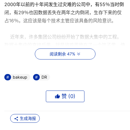
2000年以前的十年间发生过灾难的公司中，有55％当时倒
闭，有29％也因数据丢失在两年之内倒闭，生存下来的仅
占16％。这应该是每个技术主管应该具备的风险意识。
近年来，许多集团公司纷纷开始了数据大集中的工程。
数据大集中的直接后果，就是将鸡蛋放在了一个篮子里，使
得风险较以往大大增高，应对灾难的必要性又大大增加。
阅读剩余 47%
至于集团决定在实施数据大集中的时候启动灾难恢复项
目，恐怕不仅仅是巧合。老吴应该意识到，灾难恢复不仅仅
bakeup
DR
是一个技术层面的问题，还涉及到风险分析、业务影响分
析、策略制定和实施、计划编制等方方面面。在实施大集中
赞 (
0
)
的时候统筹考虑灾难恢复的策略及其实现，不仅能够全面规
划，节约成本，而且不论从技术上，还是实施实现上都更容
易一些。
生成海报