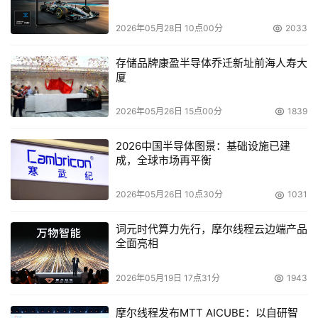
的灾备系统、澳大利亚政府的电子政务系统等。目前我国能
2026年05月28日 10点00分
2033
够提供灾难恢复外包服务的服务商还很少，相信随着灾难恢
复服务需求的迅速增加，我国的灾难恢复服务行业会得到迅
存储品牌康盈半导体乔迁新址前海人寿大
猛发展，到时候，老吴的烦恼就会少很多。
厦
2026年05月26日 15点00分
1839
本文来源于DOIT传媒，文章内容仅供参考，不构成投资建议。
2026中国半导体图景：基础设施已建
成，全球市场再平衡
2026年05月26日 10点30分
1031
词元时代算力先行，摩尔线程云边端产品
全面亮相
2026年05月19日 17点31分
1943
摩尔线程发布MTT AICUBE：以自研智