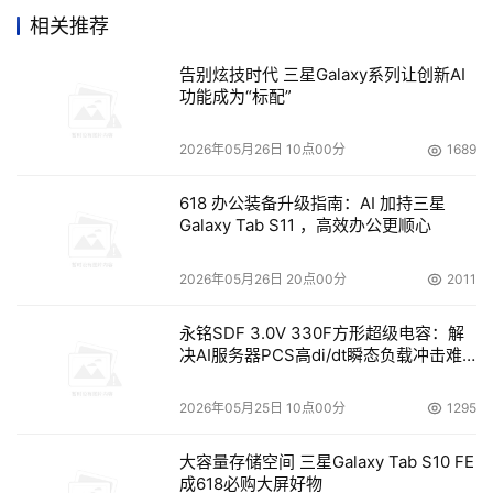
    集团上下耗费大量时间和资金，老吴感觉有点小题大
相关推荐
做。但事实上，行业不同、应用不同，对灾备需求的迫切程
告别炫技时代 三星Galaxy系列让创新AI
度就不同。但说服企业投入巨款，投资一个3、5年，甚至
功能成为“标配”
几十年都派不上用场的一个灾备系统，确实比较难。 
2026年05月26日 10点00分
1689
    业务连续性和灾难备份项目的建设对于快速成长的中国
企业而言，是公司可持续长期发展的重要工作任务，越来越
618 办公装备升级指南：AI 加持三星
Galaxy Tab S11 ，高效办公更顺心
体现出其重要性和迫切性，企业需要对业务连续性规划项目
高度重视，并进行科学的规划。 
2026年05月26日 20点00分
2011
    事先制定完备的业务连续性规划，已成为现代企业管理
永铭SDF 3.0V 330F方形超级电容：解
决AI服务器PCS高di/dt瞬态负载冲击难
范畴内的一个十分重要的任务。根据国外经验，企业的管理
题
者应对企业的应急管理和可持续发展的战略负有全面责任，
2026年05月25日 10点00分
1295
金融审计机构和金融监管机构要求金融企业的高管团队，对
公司业务连续性规划进行社会化的公众承诺。 
大容量存储空间 三星Galaxy Tab S10 FE
成618必购大屏好物