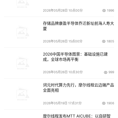
    因此，BCP计划必须成为公司的战略性业务计划之一，
2026年05月28日 10点00分
1996
为了确保业务连续性规划能够在企业成功实施，企业的高级
管理层应参与业务连续性项目中，同时设定合理预算，并为
存储品牌康盈半导体乔迁新址前海人寿大
BCP的实施提供足够的企业资源支持。 
厦
 集团怎样来做灾备建设 
2026年05月26日 15点00分
1805
2026中国半导体图景：基础设施已建
    “老吴认为即使要建灾备中心，也应该与同行业的公司共
成，全球市场再平衡
同来建，可以节约成本。但与同行业的公司共同建灾备中心
也有缺点，由于这种模式涉及到同行业数据安全的问题，且
2026年05月26日 10点30分
999
灾难事故责任界定比较模糊，所以尚未得到市场认可。另外
两种模式自建和外包也各有利弊。 
词元时代算力先行，摩尔线程云边端产品
全面亮相
    鉴于集团的具体情况，我对于吴先生的建议是：
2026年05月19日 17点31分
1906
首先明确目标，正确认识灾难恢复在保证其集团业务持
摩尔线程发布MTT AICUBE：以自研智