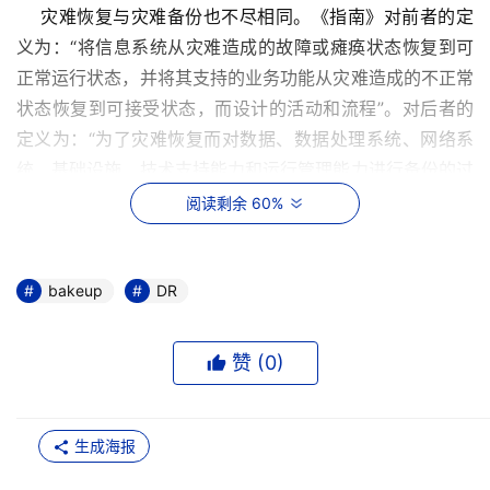
    灾难恢复与灾难备份也不尽相同。《指南》对前者的定
义为：“将信息系统从灾难造成的故障或瘫痪状态恢复到可
正常运行状态，并将其支持的业务功能从灾难造成的不正常
状态恢复到可接受状态，而设计的活动和流程”。对后者的
定义为：“为了灾难恢复而对数据、数据处理系统、网络系
统、基础设施、技术支持能力和运行管理能力进行备份的过
程。” 
阅读剩余 60%
    显而易见，灾难恢复比灾难备份的外延要大。对国内惯
用的“灾备”一词，要搞清其所指的确切涵义后再准确应用。
bakeup
DR
例如，现在人们所说的“灾难备份”，如果是指既包括技术，
也包括业务、管理的周密的系统工程，则应改为“灾难恢复”
赞 (
0
)
才更为精确。 
灾备不是小题大做
生成海报