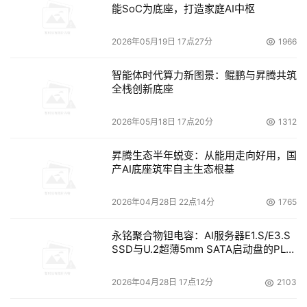
续运行中的地位和作用；
能SoC为底座，打造家庭AI中枢
其次，充分认识灾难恢复体系的特征，合理选择灾难备
2026年05月19日 17点27分
1966
份策略。
智能体时代算力新图景：鲲鹏与昇腾共筑
第三，客观认识灾难备份的社会化服务问题。社会化服
全栈创新底座
务包括灾难备份服务整体外包、投资参与灾难备份设施
建设、租用第三方灾难备份设施、利用社会专业技术力
2026年05月18日 17点20分
1312
量运营管理和应急支援等多种形式。
昇腾生态半年蜕变：从能用走向好用，国
产AI底座筑牢自主生态根基
本文来源于DOIT传媒，文章内容仅供参考，不构成投资建议。
2026年04月28日 22点14分
1765
永铭聚合物钽电容：AI服务器E1.S/E3.S
SSD与U.2超薄5mm SATA启动盘的PLP
电容选型分析
2026年04月28日 17点12分
2103