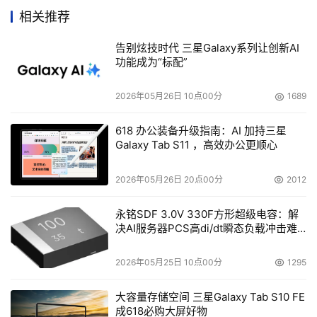
相关推荐
    TagmaStore可调整模块化存储和工作组模块化存储系统
可通过日立TagmaStore网络存储控制器或通用存储平台中
告别炫技时代 三星Galaxy系列让创新AI
功能成为“标配”
的嵌入式虚拟层，为独立运作模式或分层存储环境，提供最
强大、具有高度可扩展和灵活性的模块化存储解决方案 ，
2026年05月26日 10点00分
1689
为具有多种性能和归档要求的数据提供最佳存储支持。 
618 办公装备升级指南：AI 加持三星
    IDC集团信息基础构架及应用技术副总裁兼总经理John 
Galaxy Tab S11 ，高效办公更顺心
McArthur表示：“IT专业人员正在寻找通用的存储和数据管
理功能，而不愿被限制在单磁盘解决方案之中。像日立USP 
2026年05月26日 20点00分
2012
100-1100以及NSC55这样的解决方案可以通过两层或两层
永铭SDF 3.0V 330F方形超级电容：解
以上的异构存储媒介组合在一起。这使用户能够混合使用光
决AI服务器PCS高di/dt瞬态负载冲击难
纤通道（FC）和SATA配置，包括新的WMS/AMS 100-
题
500，从而使存储经理们能够灵活地优化应用，满足对性
2026年05月25日 10点00分
1295
能、可用性、可扩展性和容量的要求。另外，有了AMS和
大容量存储空间 三星Galaxy Tab S10 FE
WMS产品，日立数据的现有客户将可以利用熟悉的与日立
成618必购大屏好物