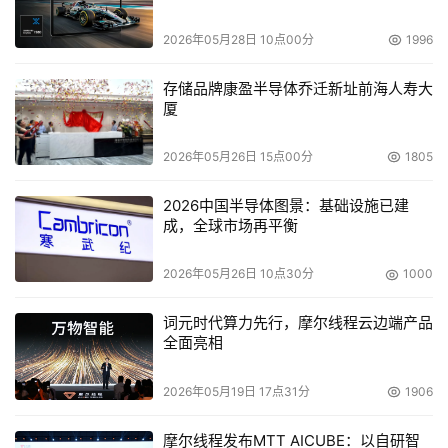
数据高端产品通用的软件，从而更加简便地利用虚拟化功能
以及其他高级功能。”
2026年05月28日 10点00分
1996
    HDS公司中国区高级技术经理王宁，就此次发布的网络
存储品牌康盈半导体乔迁新址前海人寿大
控制器NSC55、AMS 200/500以及WMS 100四款产品，
厦
向现场用户进行了演示。NSC55作为高端入门级存储产
2026年05月26日 15点00分
1805
品，是HDS USP的入门级替代产品，支持其中的所有功
能，仅仅是在容量上低于USP。AMS 200/500以及WMS 
2026中国半导体图景：基础设施已建
100是专为中端存储市场以及SMB用户量身打造的模块化存
成，全球市场再平衡
储系统。
2026年05月26日 10点30分
1000
词元时代算力先行，摩尔线程云边端产品
全面亮相
2026年05月19日 17点31分
1906
摩尔线程发布MTT AICUBE：以自研智