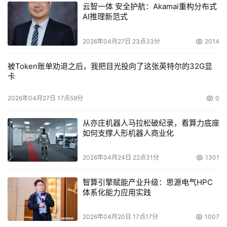
照。
云智一体 安全护航：Akamai重构分布式
AI推理新范式
    AMS 系统可以只配置光纤磁盘，也可以选择与高容量的 
2026年04月27日 23点33分
2014
SATA 盘的混合配置，这使客户能够在同一系统中同时支持
高性能应用和归档应用。WMS系统采用高容量 SATA 磁
被Token账单劝退之后，我把目光投向了这张英特尔的32G显
盘，适用于低成本近线存储应用（如出于遵守管理法规目的
卡
而进行的数据归档）。为了改进数据保护，除 RAID-5、
2026年04月27日 17点59分
0
1+0 和1之外，这两个产品线可以采用RAID-6技术 ，可以
保证在单个RAID 组中最多两个磁盘故障时的数据可用，从
从亦庄机器人马拉松破纪录，看算力底座
而极大地提高了可用性，并相应地减少了磁盘故障时进行 
如何支撑人形机器人商业化
RAID 组重建的时间。把 RAID-6 和逻辑高速缓存分区功能
集合在基于 SATA 的中端产品中，可显著降低整体存储成
2026年04月24日 22点31分
1301
本，同时还可以提高中端技术的适用性。 
智算引擎赋能产业升级：思源电气HPC
体系化能力应用实践
    日立数据系统公司全球营销副总裁Rachel Young说，“我
们大大提高了模块化产品的功能，降低了价格。它们易于安
2026年04月20日 17点17分
1007
装、配置和管理，而且容易购买。无论是作为独立运作模式