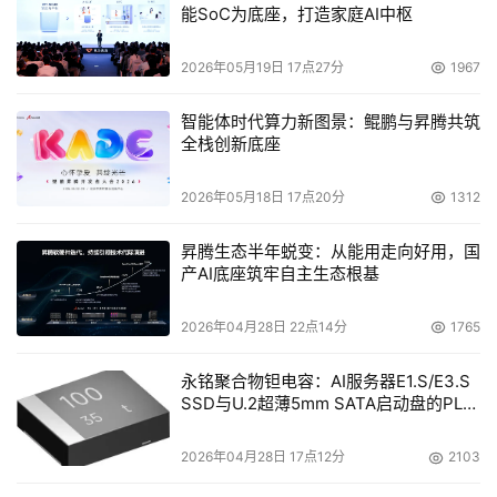
能SoC为底座，打造家庭AI中枢
2026年05月19日 17点27分
1967
智能体时代算力新图景：鲲鹏与昇腾共筑
全栈创新底座
HDS公司中国区高级技术经理王宁
2026年05月18日 17点20分
1312
    AMS 和 WMS 产品系列均具备高端功能--逻辑高速缓存
昇腾生态半年蜕变：从能用走向好用，国
分区以及具有安全主机存储域的虚拟存储端口。这是任何其
产AI底座筑牢自主生态根基
它中端系统中所没有的功能。它们有助于 IT 部门优化关键
业务应用（如 Microsoft Exchange、ERP、CRM 或数据
2026年04月28日 22点14分
1765
库），并允许用户能够安全地对这些应用进行数据访问。目
永铭聚合物钽电容：AI服务器E1.S/E3.S
前大多数应用只能以 5 MB/s 或 10 MB/s 的速度传输数
SSD与U.2超薄5mm SATA启动盘的PLP
据，而虚拟存储端口则可以虚拟化每个新的 4 Gb/s 光纤通
电容选型分析
道端口来创建多达512个虚拟端口，从而能够充分利用这些
2026年04月28日 17点12分
2103
新增的带宽，这与具有可比配置的模块化产品形成鲜明对