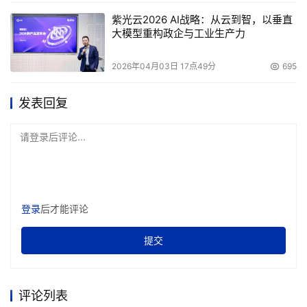
下的模块化存储系统运行，还是作为分层存储环境的一部分
紫光云2026 AI战略：从云到智，以垂直
大模型重构政企与工业生产力
运行，AMS和WMS系统都将为中端用户提供最佳的价值。”
    Enterprise Strategy Group高级分析师Tony Asaro表
2026年04月03日 17点49分
695
示：“日立WMS和AMS中端存储系统提供了经济而又优良的
发表回复
可扩展容量、便于改进数据保护的RAID 6、适用于分层存
储的FC和SATA支持、用来提高应用性能的高速缓存分区，
请登录后评论...
以及针对iSCSI和NAS的发展规划。日立数据系统公司的中
端系统对于注重业务需要而不仅仅是提高IOPS性能的客户
而言更加智能，也更有价值。WMS和AMS为日立数据日益
卓越的存储产品系列锦上添花。”
登录
后才能评论
    Clipper Group常务董事Mike Kahn说：“日立数据具有
提交
精心构思的存储虚拟化理念。通过今天的产品发布，该公司
将其虚拟化功能扩展到一个更广泛的产品线之中。日立数据
也将因此进一步扩大其市场份额，并吸引更多中端及大型客
评论列表