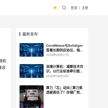
登录
注册
最新发布
CoreWeave与Solidigm
签署长期供应协议，强化
一体化人工智能云平台
2026年08月07日
务器和
浪潮计算机：凝聚技术共
兼容
识，以行业标准牵引能力
跃升
2026年08月06日
算力「芯」动向 | 算力焦
虑被高估了？存储厂抢了
算力厂的戏，江波龙FMS
现场改写端侧AI规则