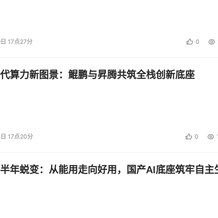
9日 17点27分
0
代算力新图景：鲲鹏与昇腾共筑全栈创新底座
8日 17点20分
0
半年蜕变：从能用走向好用，国产AI底座筑牢自主