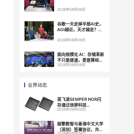
2026年08月06日
谷歌一天走掉半部AI史，
AGI越近，天才越走？大
厂的组织模式，正在拖住
2026年08月06日
自己的研发节奏
面向规模化 AI：存储革新
不只是提速，更是算经济
2026年08月06日
账
业界动态
英飞凌SEMPER NOR闪
存通过信骅科技
2026年08月04日
AST2700 BMC认证，全
面强化其数据中心服务器
管理
超擎数智与香港中文大学
（深圳）签署协议，共建
2026年08月04日