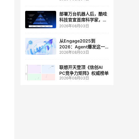
人工智能和边缘计算联合
实验室
部署万台机器人后，酷哇
科技官宣首席科学家，要
让世界模型交付生产力
2026年08月03日
从Engage2025到
2026：Agent爆发这一
2026年08月03日
年，AI CRM 走到哪了
联想开天登顶《信创AI
PC竞争力矩阵》权威榜单
2026年08月03日