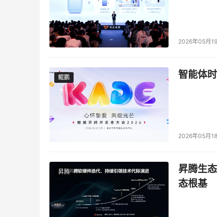
2026年05月1
智能体时
鲲鹏
鲲鹏
2026年05月1
昇腾生态
昇腾
态根基