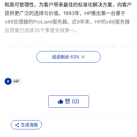
和高可管理性，为客户带来最佳的标准化解决方案，向客户
提供更广泛的选择与价值。1993年，HP推出第一台基于
x86处理器的ProLiant服务器。近9年来，HP的x86服务器
出货量已连续35个季度全球第一。
最近，HP Proliant服务器更以1000万台的出货量，创造
IT历史中新的里程碑。HP交付的x86服务器数量几乎相当于
阅读剩余 63%
后两名竞争厂商之和。在中国, 据IDC 2005年第1季度的统
计，HP ProLiant稳居中国市场销量和销售额两项第一，其
中销量达到23569台，市场占有率达26.4%，与去年同比增
HP
长59.6%；销售额所占市场份额更为32.3%。不仅如此，在
不断上升的刀片服务器领域，HP也占据绝对优势，全球已
赞 (
0
)
售出10万多台。基于宽广的产品线和不断的创新，HP
ProLiant已成为全球最受欢迎的工业标准服务器，在技术、
可靠、可管理性和服务上全面满足了客户需求。
生成海报