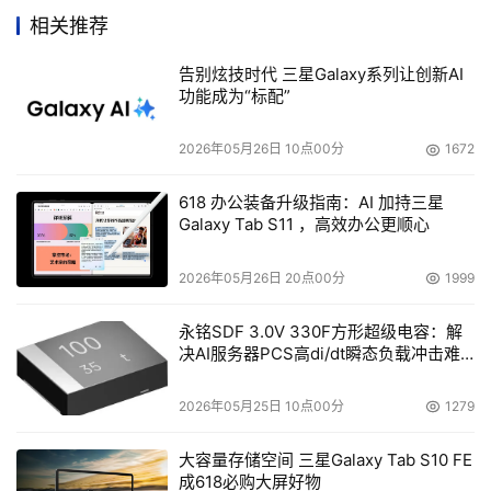
全新的HP ProLiant ML110 G2功能强大、性能实用，采
相关推荐
用Intel奔腾4处理器、ECC 内存、PCI-X 和 PCI- Express
告别炫技时代 三星Galaxy系列让创新AI
支持，可提供小型企业所需的 IT 功能。它还是一款远程管
功能成为“标配”
理服务器，适合于远程站点使用，可通过经济有效的管理选
件升级。ProLiant ML110 G2 具有满足中小型企业需求的合
2026年05月26日 10点00分
1672
适的技术，用户仅需以台式机的价格就可获得所有这些功
能。
618 办公装备升级指南：AI 加持三星
Galaxy Tab S11 ，高效办公更顺心
全新的HP ProLiant DL580 G3与HP ProLiant ML570
2026年05月26日 20点00分
1999
G3均采用内含8 MB三级缓存(L3) 的最新64位Intel Xeon处
理器MP、芯片组及平台技术，不但耗电量较少，并能提供
永铭SDF 3.0V 330F方形超级电容：解
决AI服务器PCS高di/dt瞬态负载冲击难
更强性能，同时内置多项先进的技术，配合HP ProLiant
题
Essentials管理工具，能够提高供应链管理(SCM)、企业资
2026年05月25日 10点00分
1279
源规划(ERP)及客户关系管理(CRM)等各种关键业务应用方
案的性能，据估算性能提升高达40%。
大容量存储空间 三星Galaxy Tab S10 FE
成618必购大屏好物