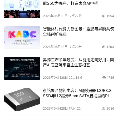
能SoC为底座，打造家庭AI中枢
专注于使解决方案更好地提升业务保护，以及改善安全性和
管理性，HP将与合作伙伴和客户共同努力，选择出满足中
2026年05月19日 17点27分
1954
小公司需求的最好方案。
智能体时代算力新图景：鲲鹏与昇腾共筑
HP同时也提供了简约存储服务的选择，帮助中小企业客
全栈创新底座
户完成每一个存储项目。这些服务确保了支持水平与业务需
2026年05月18日 17点20分
1293
求相匹配，安装更加准确，员工可以受到很好的培训，并且
知道如何使他们的技术得以最佳使用。目前，服务包含安装
昇腾生态半年蜕变：从能用走向好用，国
包、主动服务、培训、计划停机维修等等。
产AI底座筑牢自主生态根基
此次巡展是HP ProLiant服务器和存储2005年市场活动
2026年04月28日 22点14分
1746
的重头戏，将为HP ProLiant服务器和存储产品提供良好的
永铭聚合物钽电容：AI服务器E1.S/E3.S
推广和销售契机，同时也将更好地支持渠道合作伙伴。可以
SSD与U.2超薄5mm SATA启动盘的PLP
看到，通过与用户、合作伙伴的亲密接触交流，HP
电容选型分析
ProLiant服务器和存储将会得到更广泛更深入的应用。
2026年04月28日 17点12分
2086