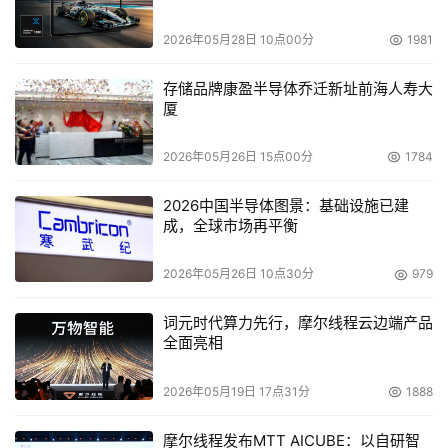
HP简约存储帮助中小企业建设领先存储系统
2026年05月28日 10点00分
1981
在竞争环境日趋激烈的情况下，企业需要提高业务连续
存储品牌康盈半导体乔迁新址前海人寿大
性，整合存储与服务器，遵守越来越多的法规要求，简化存
厦
储管理并继续构建能够适应变革的基础设施。面对企业在存
储领域遇到的每项挑战，HP持续投资、创新、联合，
2026年05月26日 15点00分
1784
StorageWorks产品组合实现HP有史以来最大规模的扩展，
2026中国半导体图景：基础设施已建
多款新推出和增强的产品及服务解决了各种客户关键存储挑
成，全球市场再平衡
战，大大拓宽了HP在630亿美元的全球存储市场中的领
地，引领全球存储潮流。
2026年05月26日 10点30分
979
目前，不断增长的数据容量和新的数据密集型应用，引
词元时代算力先行，摩尔线程云边端产品
全面亮相
领中小企业对战略存储方案的需求不断增长，而这些方案必
须是以中小企业能够承受的价格，并且专门满足中小企业的
2026年05月19日 17点31分
1888
需求。HP简约存储包括3个重要的方案：SAN解决方案的初
次体验、NAS解决方案的简约之道、安全业务的基石。通过
摩尔线程发布MTT AICUBE：以自研智