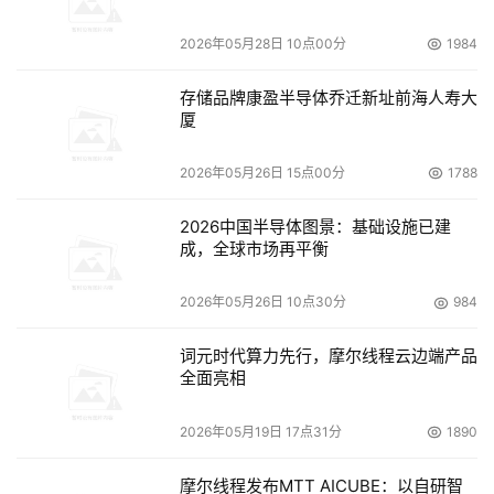
问提供服务。而新的解决方案可为32000名用户服务，并且
2026年05月28日 10点00分
1984
无需这一网关层。基于BladeCenter的Linux解决方案提供
了教育网络所必须的可扩展性、网络安全和连接，并为重压
存储品牌康盈半导体乔迁新址前海人寿大
之下的公共服务进一步节省了成本。
厦
    Ole-Bjorn Tuftedal总结到：“与Windows服务器相比，
2026年05月26日 15点00分
1788
我们估计可以节省30%的成本，我们也期待IBM 
2026中国半导体图景：基础设施已建
BladeCenter刀片服务器在管理成本方面的可观节省。”
成，全球市场再平衡
2026年05月26日 10点30分
984
本文来源于DOIT传媒，文章内容仅供参考，不构成投资建议。
词元时代算力先行，摩尔线程云边端产品
全面亮相
2026年05月19日 17点31分
1890
摩尔线程发布MTT AICUBE：以自研智