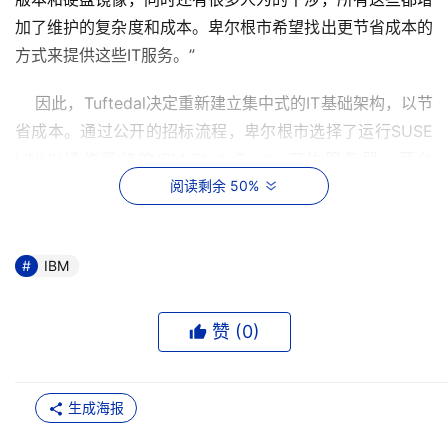
加了维护的复杂度和成本。卑尔根市希望找出更节省成本的
方式来提供这些IT服务。”
    因此，Tuftedal决定重新建立集中式的IT基础架构，以节
省成本。通过公开的招标流程，卑尔根市选择了运行SUSE 
LINUX操作系统的IBM BladeCenter刀片服务器。两台
BladeCenter机箱中的20个双路HS20刀片服务器替代了原
阅读剩余 50%
有的超过100台物理服务器，降低了成本，并为将来的扩展
提供了清晰的路线。
IBM
    另外，在操作系统的选择上，卑尔根市有Microsoft 
Windows 或Linux两种选择。市政府具备两种操作系统的技
赞 (
0
)
术能力，因此卑尔根市的选择取决于两个因素：在处理器间
均衡工作负载的能力，和与存储服务器的整合。最终，卑尔
根市认为Linux略胜一筹。Ole-Bjorn Tuftedal 评论道：“我
生成海报
们发现Microsoft提供了很好的故障恢复能力，而Linux具有