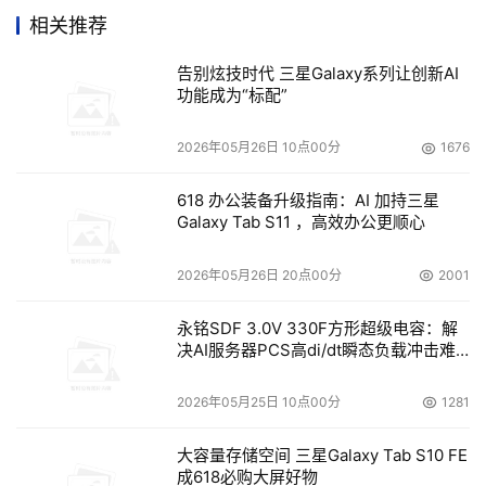
很好群集功能。我们最终选择了SUSE LINUX，因为它具备
相关推荐
真正的负载均衡能力，而且支持存储服务器技术。
BladeCenter刀片服务器提供给我们最大范围的操作系统和
告别炫技时代 三星Galaxy系列让创新AI
功能成为“标配”
架构选择，使使卑尔根市能够建立一个节省成本的、可靠的
系统。”
2026年05月26日 10点00分
1676
    Ole-Bjorn Tuftedal认为：“通过在BladeCenter上部署
618 办公装备升级指南：AI 加持三星
Linux，卑尔根市可以提供一个高稳定性、易于管理的教育
Galaxy Tab S11 ，高效办公更顺心
网络环境。成本也降低了，因为我们不再需要在每个学校雇
一个固定的支持人员，也不需要现场支持了。甚至操作上的
2026年05月26日 20点00分
2001
问题也得到了解决，比如BladeCenter架构中的双冗余风扇
永铭SDF 3.0V 330F方形超级电容：解
和电源，意味着系统具备固有的稳定性，增加一个刀片的简
决AI服务器PCS高di/dt瞬态负载冲击难
易性意味着我们可以获得足够的扩展空间。”
题
2026年05月25日 10点00分
1281
    卑尔根市原有的Microsoft Windows文件服务器群集可
为15000名用户服务，需要IBM TotalStorage NAS网关
大容量存储空间 三星Galaxy Tab S10 FE
成618必购大屏好物
300型号G27双节点群集文件服务器，来为多用户的稳定访