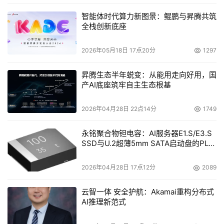
智能体时代算力新图景：鲲鹏与昇腾共筑
全栈创新底座
2026年05月18日 17点20分
1297
昇腾生态半年蜕变：从能用走向好用，国
产AI底座筑牢自主生态根基
2026年04月28日 22点14分
1749
永铭聚合物钽电容：AI服务器E1.S/E3.S
SSD与U.2超薄5mm SATA启动盘的PLP
电容选型分析
2026年04月28日 17点12分
2089
云智一体 安全护航：Akamai重构分布式
AI推理新范式