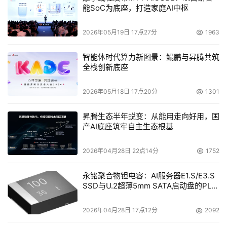
能SoC为底座，打造家庭AI中枢
2026年05月19日 17点27分
1963
智能体时代算力新图景：鲲鹏与昇腾共筑
全栈创新底座
2026年05月18日 17点20分
1301
昇腾生态半年蜕变：从能用走向好用，国
产AI底座筑牢自主生态根基
2026年04月28日 22点14分
1752
永铭聚合物钽电容：AI服务器E1.S/E3.S
SSD与U.2超薄5mm SATA启动盘的PLP
电容选型分析
2026年04月28日 17点12分
2092