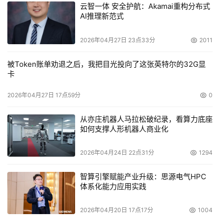
云智一体 安全护航：Akamai重构分布式
一次能以可承受的价格享受自动化产品的卓越性能。领先的
AI推理新范式
市场分析机构将其视为一个重要的趋势，并且已经在其市场
预测中体现这一重要市场动向。
2026年04月27日 23点33分
2011
被Token账单劝退之后，我把目光投向了这张英特尔的32G显
    “一般而言，小企业在管理其重要数据时一般预算有限，”
卡
IDC的研究经理Robert Amatruda 说，“EXABYE正为仅有
驱动器单机预算的客户提供价格适宜的、可升级的磁带自动
2026年04月27日 17点59分
0
化解决方案。”
从亦庄机器人马拉松破纪录，看算力底座
如何支撑人形机器人商业化
    随着时代发展，企业数据海量增长而备份窗口不断减
少，EXABYTE清晰捕捉到市场向自动化领域发展的趋势，
2026年04月24日 22点31分
1294
并应时的推出了突破性的针对中小企业用户的磁带储存自动
化产品。
智算引擎赋能产业升级：思源电气HPC
体系化能力应用实践
Exabyte’s VXA-2 1x10 自动加载机(1个驱动器，10个
2026年04月20日 17点17分
1004
磁带槽位) 提供高达1.6 TB 的容量 (压缩情况下),每小时