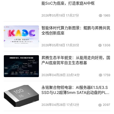
能SoC为底座，打造家庭AI中枢
2026年05月19日 17点27分
1965
智能体时代算力新图景：鲲鹏与昇腾共筑
EXABYTE产品市场副总裁Kelly Beavers
全栈创新底座
    在过去，只有大型企业可以购买的起自动化存储设备。
2026年05月18日 17点20分
1306
而现在，由于市场需求不断增长，EXABYTE在技术及产品
上不断创新，目前任何大小的公司都可以支付的起高可靠的
昇腾生态半年蜕变：从能用走向好用，国
自动化磁带存储设备。在美国，超过98％的企业的雇员人
产AI底座筑牢自主生态根基
数少于50人，成千上万的公司正在寻求更经济、更有效、
2026年04月28日 22点14分
1759
更可靠的数据存储方法。VXA数据包驱动器因具备独特的性
能特别适合应用于有要求严格的自动化领域，它和
永铭聚合物钽电容：AI服务器E1.S/E3.S
ExaBotic机械臂一起为IT经理们提供配置齐全、价格适中、
SSD与U.2超薄5mm SATA启动盘的PLP
可靠性高的自动化备份和恢复解决方案----是取代过时的
电容选型分析
DDS方案的理想选择。现在，EXABYTE以与某些磁带驱动
2026年04月28日 17点12分
2097
器单机相近价格提供自动化磁带储存产品，使得大众市场第