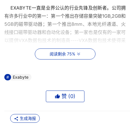
    EXABYTE一直是业界公认的行业先锋及创新者。公司拥
有许多行业中的第一：第一个推出存储容量突破1GB,2GB和
5GB的磁带驱动器；第一个推出8mm、本地光纤通道、火
线接口磁带驱动器和自动化设备；第一家也是仅有的一家可
以提供VXA数据包技术的制造商----VXA数据包技术使得采
用该技术的驱动器、自动加载机和磁带能以与英特网读取数
阅读剩余 75%
据相似的方法读取数据，具备更高的数据恢复能力，更快的
速度和可扩展的磁带容量。凭借其无与伦比的VXA数据包技
术，专利性的ExaBotics----EXABYTE世界一流机械臂技
Exabyte
术，EXABYTE向用户不断提供性能更优异VXATM和
LTOTM新产品，并不断提升业界工程技术、质量及可靠性
赞 (
0
)
的标准。
    “EXABYTE一直保持创新的传统，”EXABYTE总裁兼
生成海报
CEO，Tom Ward说，“这也是我们一直能够得到OEM和
VAR合作伙伴长期支持的原因，我们一直采用合作的方式为