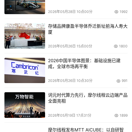
disk-to-disk储存的讨论，将数据储存到磁带上仍然是实现
可靠备份及恢复的必经之路。
2026年05月28日 10点00分
1992
存储品牌康盈半导体乔迁新址前海人寿大
    “磁带仍然活跃在储存领域，因为它具备众多优点：价格
厦
适宜、容易携带、持久耐用、免除病毒攻击、容易实现离线
储存等等，”公司创始人之一，产品市场副总裁Kelly 
2026年05月26日 15点00分
1800
Beavers说“ 值得强调的是，磁带扮演的角色日益重要，因
为越来越多的SMB企业需要自动化他们的备份流程。这个趋
2026中国半导体图景：基础设施已建
成，全球市场再平衡
势由3个主要原因驱动：1）海量增长的企业数据；2）越来
越多的机架结构的服务器被购买；3）市场对IT专业人士提
2026年05月26日 10点30分
991
出的以更少资源更多事的需求。用户对数据备份和恢复的需
求----更快、更可靠、更简单操作----引导市场选择磁带自
词元时代算力先行，摩尔线程云边端产品
动化产品。”
全面亮相
2026年05月19日 17点31分
1899
摩尔线程发布MTT AICUBE：以自研智