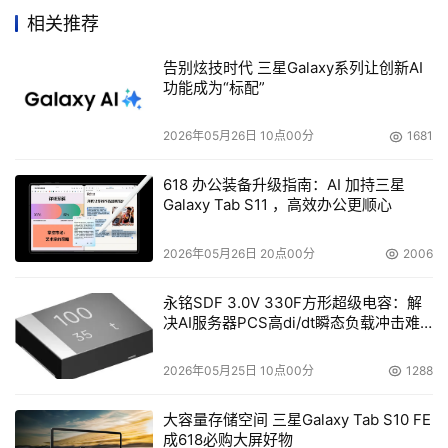
相关推荐
市场提供性价比更好、性能更可靠的产品。目前，我们与
OEM合作伙伴的合作持续加强，而我们全球范围内VAR数
告别炫技时代 三星Galaxy系列让创新AI
量已经突破16000。我们坚守对合作伙伴的承诺，这和我们
功能成为“标配”
专注于SMB用户的市场方针一起在未来引导EXABYTE长期
2026年05月26日 10点00分
1681
稳定发展。”
618 办公装备升级指南：AI 加持三星
Galaxy Tab S11 ，高效办公更顺心
2026年05月26日 20点00分
2006
永铭SDF 3.0V 330F方形超级电容：解
决AI服务器PCS高di/dt瞬态负载冲击难
题
EXABYTE总裁兼CEO，Tom Ward
2026年05月25日 10点00分
1288
    企业信息安全对IT业内人士而言仍然是个热门的话题，--
大容量存储空间 三星Galaxy Tab S10 FE
--对商业机构负责人同样也是。尽管出现不少关于ILM和
成618必购大屏好物