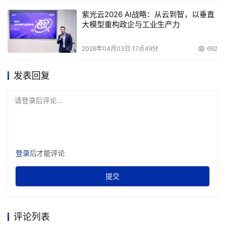
43.2 GB传输率(压缩情况下)。它拥有紧凑的1u外形, 出
紫光云2026 AI战略：从云到智，以垂直
众的标准配置包括条形码扫描器、直连SCSI、带远程
大模型重构政企与工业生产力
管理的以太网接口等。1U自动加载机更为用户提供屡
获大奖的EXABYTE VXA Packet数据技术（以与英特
2026年04月03日 17点49分
692
网读写数据相似的方法读写数据包）带来的卓越性能--
发表回复
--更高可靠性、更大容量、更快的速度。
请登录后评论...
Exabyte’s Magnum 1x7 LTO 自动加载机 (1个驱动器,
登录
后才能评论
7 个磁带槽位) 提供5.6 TB的容量 (压缩情况下),每小时
提交
576GB传输率(压缩情况下)。它具有2u紧凑外形, 出众
的标准配置包括条形码扫描器、直连SCSI和带远程管
理的以太网接口等。 EXABYTE 2U自动加载机使得用
评论列表
户能以可承受的价格享受先进LTO技术的卓越性能。