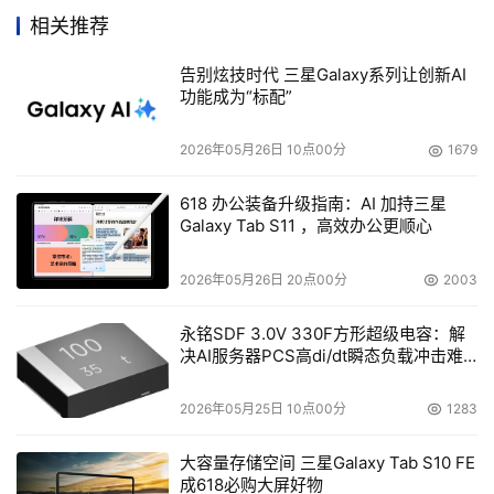
Winchester推出一套iSCSI/FC磁盘阵列
相关推荐
告别炫技时代 三星Galaxy系列让创新AI
Winchester系统有限公司日前发布了一套基于iSCSI技
功能成为“标配”
术、但同时可支持光纤接口的RAID磁盘阵列，FlexSAN
FS-100。该产品配置了4个iSCSI端口和4个FC端口，由
2026年05月26日 10点00分
1679
SATA磁盘构成，存储容量最高可达到6TB。
618 办公装备升级指南：AI 加持三星
Galaxy Tab S11 ，高效办公更顺心
本文来源于DOIT传媒，文章内容仅供参考，不构成投资建议。
2026年05月26日 20点00分
2003
永铭SDF 3.0V 330F方形超级电容：解
决AI服务器PCS高di/dt瞬态负载冲击难
题
2026年05月25日 10点00分
1283
大容量存储空间 三星Galaxy Tab S10 FE
成618必购大屏好物