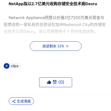
NetApp拟以2.7亿美元收购存储安全技术商Decru
Network Appliance同意以价值2亿7200万美元现金与
股票收购一家私有的总部设在加州Redwood City的存储安
全技术公司Decru。该公司预期将于十月份完成收购。
东京名校“倾心”StoreAge
阅读剩余 32%
StoreAge日前宣布，在其日本伙伴厂商Computer
Dynamics的大力配合之下，终于完成了在Tamagawa校园
clips
内的存储网络部署工作，Tamagawa是东京一所知名的K-12
基础教育学校（注：指从小学至高中12个年级）。这项安装
赞 (
0
)
工程的规模非常大，将该校分布在五幢教学大楼内的数个科
室的IT基础架构连接在一起，整个系统的数据存储容量达到
了数个TB。
生成海报