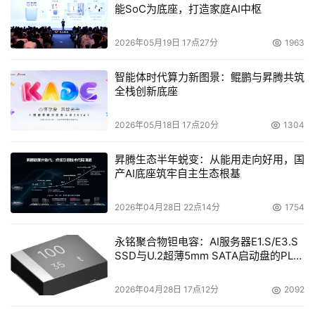
能SoC为底座，打造家庭AI中枢
2026年05月19日 17点27分
1963
智能体时代算力新图景：鲲鹏与昇腾共筑
全栈创新底座
2026年05月18日 17点20分
1304
昇腾生态半年蜕变：从能用走向好用，国
产AI底座筑牢自主生态根基
2026年04月28日 22点14分
1754
永铭聚合物钽电容：AI服务器E1.S/E3.S
SSD与U.2超薄5mm SATA启动盘的PLP
电容选型分析
2026年04月28日 17点12分
2092