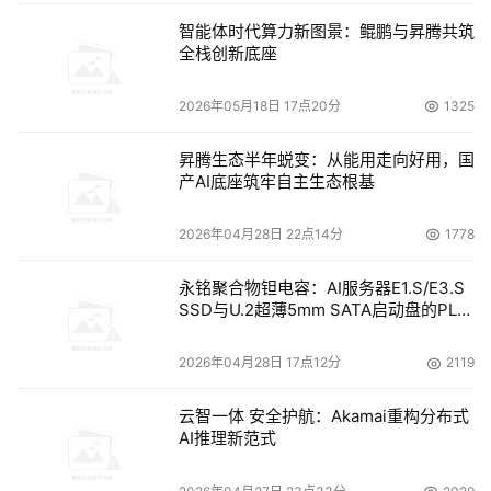
智能体时代算力新图景：鲲鹏与昇腾共筑
全栈创新底座
2026年05月18日 17点20分
1325
昇腾生态半年蜕变：从能用走向好用，国
产AI底座筑牢自主生态根基
2026年04月28日 22点14分
1778
永铭聚合物钽电容：AI服务器E1.S/E3.S
SSD与U.2超薄5mm SATA启动盘的PLP
电容选型分析
2026年04月28日 17点12分
2119
云智一体 安全护航：Akamai重构分布式
AI推理新范式