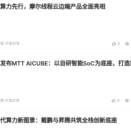
算力先行，摩尔线程云边端产品全面亮相
9日 17点31分
0
发布MTT AICUBE：以自研智能SoC为底座，打造
9日 17点27分
0
代算力新图景：鲲鹏与昇腾共筑全栈创新底座