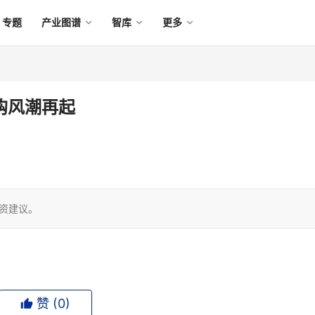
专题
产业图谱
智库
更多
购风潮再起
投资建议。
赞 (
0
)