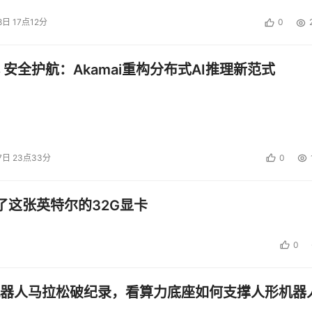
8日 17点12分
0
 安全护航：Akamai重构分布式AI推理新范式
7日 23点33分
0
了这张英特尔的32G显卡
0
器人马拉松破纪录，看算力底座如何支撑人形机器