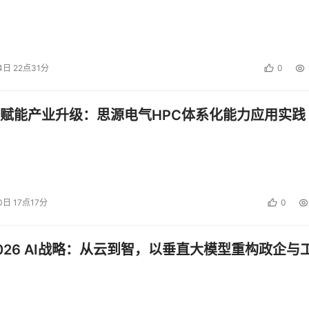
4日 22点31分
0
赋能产业升级：思源电气HPC体系化能力应用实践
0日 17点17分
0
026 AI战略：从云到智，以垂直大模型重构政企与