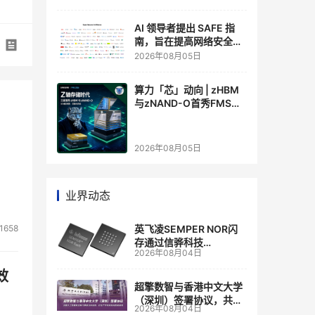
AI 领导者提出 SAFE 指
南，旨在提高网络安全透
明度
2026年08月05日
算力「芯」动向 | zHBM
与zNAND-O首秀FMS
2026 ：三星把HBM叠上
GPU头顶，内存战争换了
个维度，z轴算盘的魅力
2026年08月05日
在哪？
业界动态
英飞凌SEMPER NOR闪
1658
存通过信骅科技
2026年08月04日
AST2700 BMC认证，全
面强化其数据中心服务器
效
管理
超擎数智与香港中文大学
（深圳）签署协议，共建
2026年08月04日
人工智能和边缘计算联合