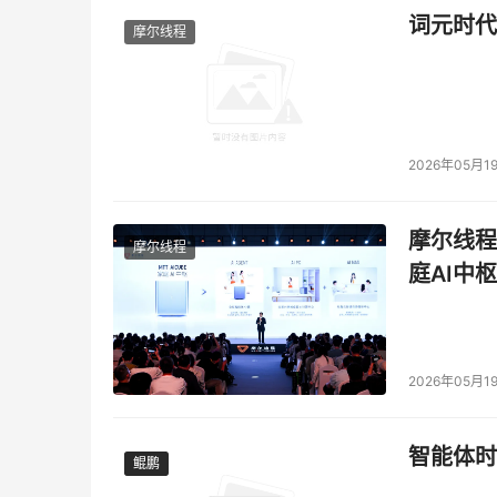
词元时代
摩尔线程
2026年05月1
摩尔线程
摩尔线程
庭AI中枢
2026年05月1
智能体时
鲲鹏
鲲鹏