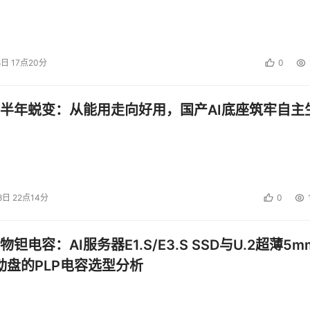
8日 17点20分
0
半年蜕变：从能用走向好用，国产AI底座筑牢自主
8日 22点14分
0
钽电容：AI服务器E1.S/E3.S SSD与U.2超薄5m
启动盘的PLP电容选型分析