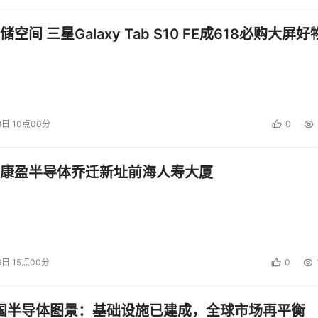
空间 三星Galaxy Tab S10 FE成618必购大屏好
8日 10点00分
0
康盈半导体乔迁新址前海人寿大厦
6日 15点00分
0
中国半导体图景：基础设施已建成，全球市场再平衡