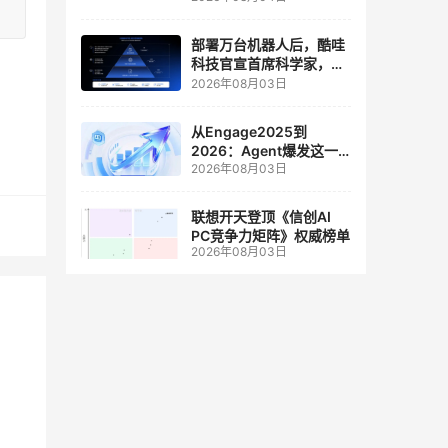
人工智能和边缘计算联合
实验室
部署万台机器人后，酷哇
科技官宣首席科学家，要
让世界模型交付生产力
2026年08月03日
从Engage2025到
2026：Agent爆发这一
2026年08月03日
年，AI CRM 走到哪了
联想开天登顶《信创AI
PC竞争力矩阵》权威榜单
2026年08月03日