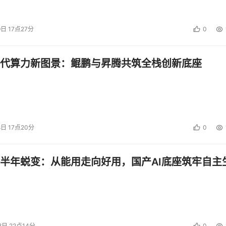
9日 17点27分
0
代算力新图景：鲲鹏与昇腾共筑全栈创新底座
8日 17点20分
0
半年蜕变：从能用走向好用，国产AI底座筑牢自主
8日 22点14分
0