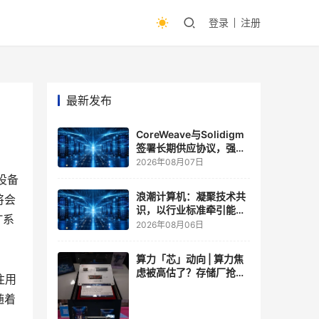
登录
注册
最新发布
CoreWeave与Solidigm
签署长期供应协议，强化
一体化人工智能云平台
2026年08月07日
设备
浪潮计算机：凝聚技术共
将会
识，以行业标准牵引能力
T系
跃升
2026年08月06日
算力「芯」动向 | 算力焦
虑被高估了？存储厂抢了
注用
算力厂的戏，江波龙FMS
随着
现场改写端侧AI规则