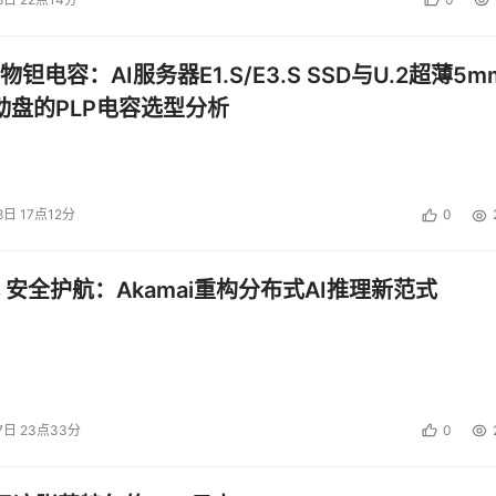
钽电容：AI服务器E1.S/E3.S SSD与U.2超薄5m
启动盘的PLP电容选型分析
8日 17点12分
0
 安全护航：Akamai重构分布式AI推理新范式
7日 23点33分
0