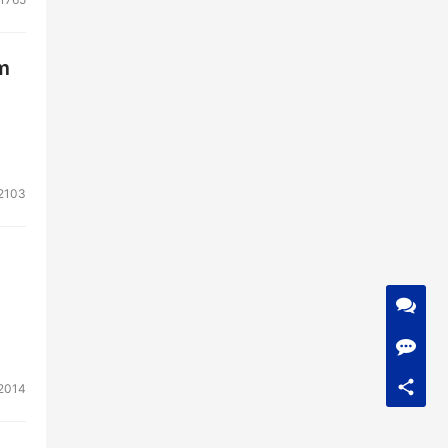
m
2103
2014