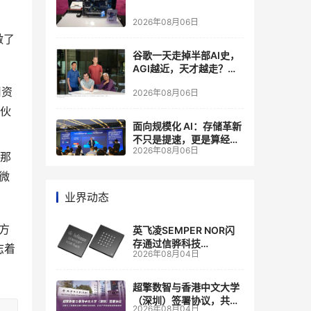
2026年08月06日
做了
谷歌一天走掉半部AI史，
AGI越近，天才越走？大
厂的组织模式，正在拖住
用资
2026年08月06日
自己的研发节奏
作伙
面向规模化 AI：存储革新
不只是提速，更是算经济
2026年08月06日
账
使那
微
业界动态
的方
英飞凌SEMPER NOR闪
存通过信骅科技
志着
2026年08月04日
AST2700 BMC认证，全
面强化其数据中心服务器
管理
超擎数智与香港中文大学
（深圳）签署协议，共建
2026年08月04日