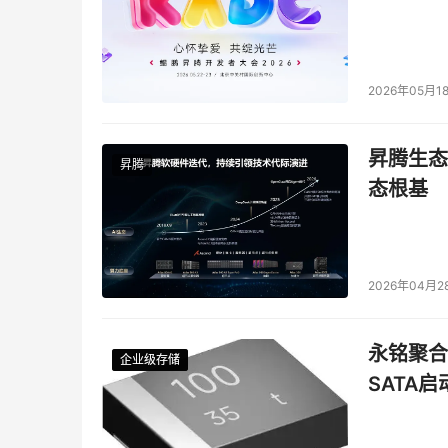
2026年05月1
昇腾生态
昇腾
态根基
2026年04月2
永铭聚合物
企业级存储
企业级存储
企业级存储
企业级存储
SATA