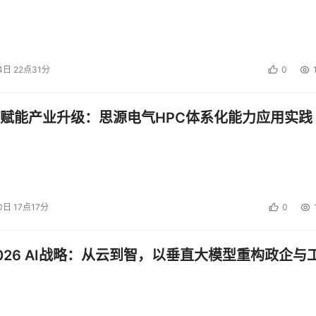
4日 22点31分
0
赋能产业升级：思源电气HPC体系化能力应用实践
0日 17点17分
0
026 AI战略：从云到智，以垂直大模型重构政企与