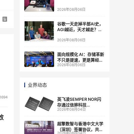
2026年08月06日
谷歌一天走掉半部AI史，
AGI越近，天才越走？大
厂的组织模式，正在拖住
2026年08月06日
自己的研发节奏
面向规模化 AI：存储革新
不只是提速，更是算经济
2026年08月06日
账
业界动态
1694
英飞凌SEMPER NOR闪
存通过信骅科技
2026年08月04日
AST2700 BMC认证，全
面强化其数据中心服务器
效
管理
超擎数智与香港中文大学
（深圳）签署协议，共建
2026年08月04日