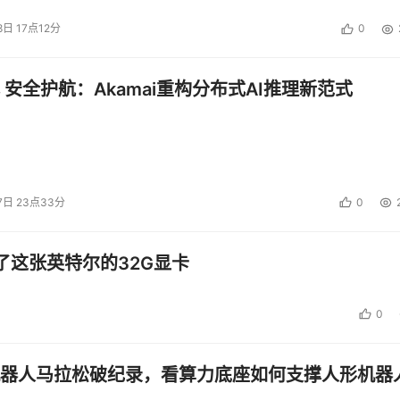
8日 17点12分
0
 安全护航：Akamai重构分布式AI推理新范式
7日 23点33分
0
了这张英特尔的32G显卡
0
器人马拉松破纪录，看算力底座如何支撑人形机器