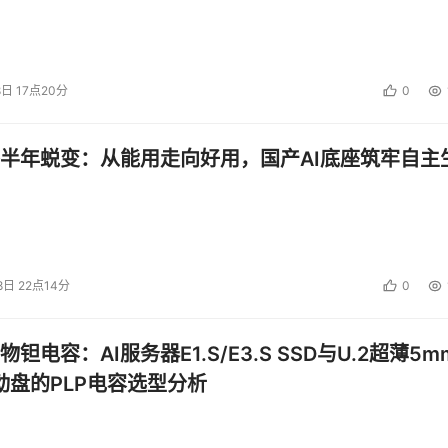
8日 17点20分
0
半年蜕变：从能用走向好用，国产AI底座筑牢自主
8日 22点14分
0
钽电容：AI服务器E1.S/E3.S SSD与U.2超薄5m
启动盘的PLP电容选型分析