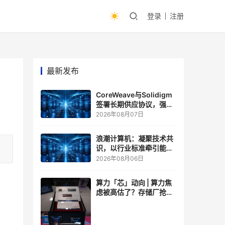
登录
注册
最新发布
CoreWeave与Solidigm
签署长期供应协议，强化
一体化人工智能云平台
2026年08月07日
浪潮计算机：凝聚技术共
识，以行业标准牵引能力
跃升
2026年08月06日
算力「芯」动向 | 算力焦
虑被高估了？存储厂抢了
算力厂的戏，江波龙FMS
现场改写端侧AI规则