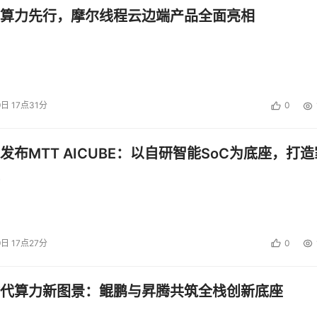
算力先行，摩尔线程云边端产品全面亮相
9日 17点31分
0
发布MTT AICUBE：以自研智能SoC为底座，打造
9日 17点27分
0
代算力新图景：鲲鹏与昇腾共筑全栈创新底座