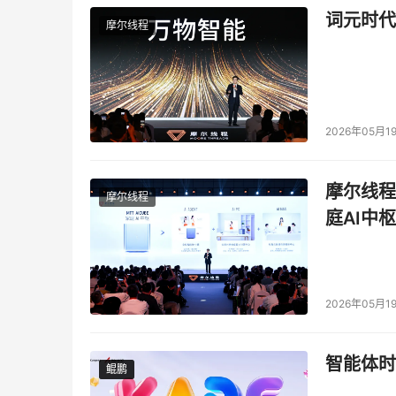
词元时代
摩尔线程
2026年05月1
摩尔线程
摩尔线程
庭AI中枢
2026年05月1
智能体时
鲲鹏
鲲鹏