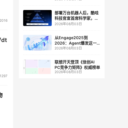
人工智能和边缘计算联合
实验室
部署万台机器人后，酷哇
科技官宣首席科学家，要
2016
让世界模型交付生产力
2026年08月03日
从Engage2025到
dt
2026：Agent爆发这一
2026年08月03日
年，AI CRM 走到哪了
联想开天登顶《信创AI
PC竞争力矩阵》权威榜单
2026年08月03日
1297
物