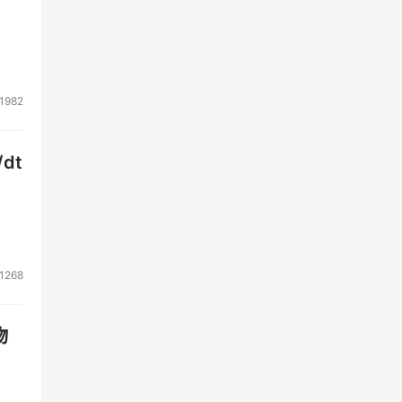
MC
命周
1982
存储
dt
中
1268
物