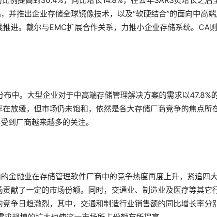
比例提高到30.4%，同比增长14.8%，在去年SARS负增长之后
品，并推出企业存储全球镜像技术，以及“软硬结合”的面向中高端
推进。戴尔与EMC扩展合作关系，力推小企业存储系统。CA
场分布中。大型企业对于中高端存储管理解决方案的需求以47.8%
率在放缓，但市场仍未饱和，依然是各大存储厂商竞争的焦点所
率受到厂商越来越多的关注。
行在内的金融业在存储管理软件厂商中的竞争热度再度上升，紧追四
场贡献了一定的市场份额。同时，交通业、制造业及医疗等其它
的竞争日趋激烈，其中，交通和制造行业销售额的同比增长率分