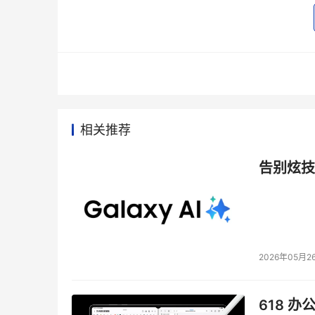
    在高端市场竞争日趋饱和、利润率日渐趋
企业的业务特点把存储产品线往低端调整。
    5月底，一直专注于高端产品的存储巨头EM
中心正式启用，主要关注中小企业。而日立数据(
月10日IBM也在北京大规模推出中低端存储产
相关推荐
在推进，戴尔则为小规模企业建立了自己的PowerV
告别炫技
    2．信息生命周期管理成为存储厂 商新策略
    去年出现的“信息生命周期管理”今年已成
包括EMC、惠普、CA、IBM、NetApp、HDS
这个概念，也可以在许多场合看到或听到许多关于
2026年05月2
    例如，CA公布了其信息生命周期管理战略，
618 办