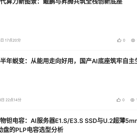
代算力新图景：鲲鹏与昇腾共筑全栈创新底座
8日 17点20分
0
半年蜕变：从能用走向好用，国产AI底座筑牢自主
8日 22点14分
0
钽电容：AI服务器E1.S/E3.S SSD与U.2超薄5m
启动盘的PLP电容选型分析