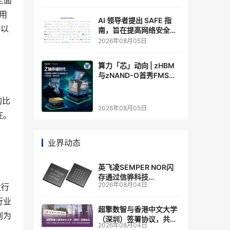
全面
用
AI 领导者提出 SAFE 指
则以
南，旨在提高网络安全透
明度
2026年08月05日
算力「芯」动向 | zHBM
与zNAND-O首秀FMS
2026 ：三星把HBM叠上
GPU头顶，内存战争换了
的比
个维度，z轴算盘的魅力
2026年08月05日
在哪？
在。
业界动态
英飞凌SEMPER NOR闪
存通过信骅科技
2026年08月04日
大行
AST2700 BMC认证，全
面强化其数据中心服务器
行业
管理
超擎数智与香港中文大学
别为
（深圳）签署协议，共建
2026年08月04日
人工智能和边缘计算联合