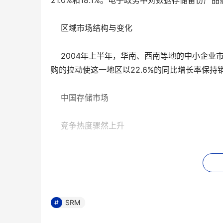
21.0%和18.1%。电子政务中对数据存储备份
    区域市场结构与变化
    2004年上半年，华南、西南等地的中小
购的拉动使这一地区以22.6%的同比增长率保持
    中国存储市场
    竞争热度骤然上升
    第二季度的存储市场几乎成为整个软件市
联盟等各种策略抢占这个正在快速增长的存储市场
尔公司的重点会在网络存储上”，并推出数据保护软件
SRM
    1．低端市场成为厂商关注重点