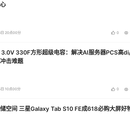
ata Retention 450新品发布来配合宣传其信息生命周期管理理念。E
心
售EMC的中低端存储技术和系列解决方案，并在基于“信息生
。
6日 20点00分
0
开“双剑合璧，逐鹿存储”的合作。联想则与日立数据(HDS)建立了
 3.0V 330F方形超级电容：解决AI服务器PCS高di/
BM、HDS、北电网络等多家存储厂商组建了“阳光俱乐部”。此
冲击难题
始进入国内市场。至此，中外厂商通过“合纵连横”的组合策略，在
争升级为厂商组合之间的竞争。（文 / 《软件世界》）
5日 10点00分
0
空间 三星Galaxy Tab S10 FE成618必购大屏好