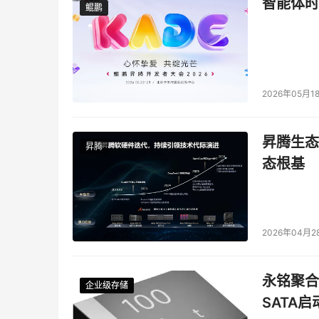
智能体时
鲲鹏
鲲鹏
2026年05月1
昇腾生态
昇腾
态根基
2026年04月2
永铭聚合物
企业级存储
企业级存储
企业级存储
企业级存储
SATA