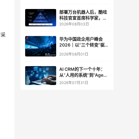
实验室
部署万台机器人后，酷哇
科技官宣首席科学家，要
让世界模型交付生产力
2026年08月03日
府采
华为中国政企用户峰会
2026｜以“三个转变”驱动
服务体系全面升级
2026年08月01日
AI CRM的下一个十年：
从“人用的系统”到“Agent
调用的底座”
2026年07月31日
强强
来戴