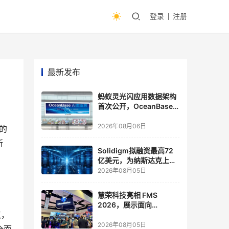
登录
注册
最新发布
蚂蚁灵光闪应用数据架构
首次公开，OceanBase
披露关键实践
2026年08月06日
的
所
Solidigm拟融资最高72
亿美元，为纳斯达克上市
做准备
2026年08月05日
慧荣科技亮相 FMS
2026，展示面向
点，
Agentic AI 应用的新一代
存储方案
2026年08月05日