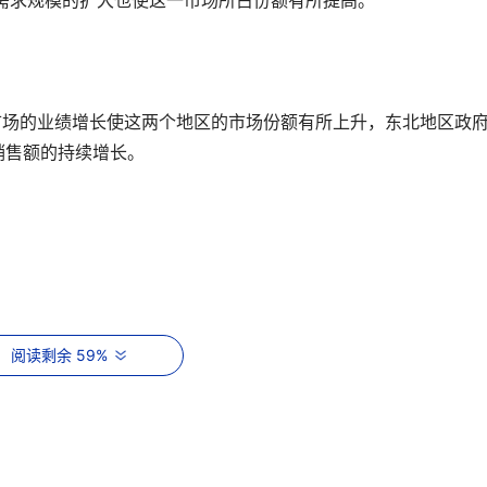
产品需求规模的扩大也使这一市场所占份额有所提高。
企业市场的业绩增长使这两个地区的市场份额有所上升，东北地区政
销售额的持续增长。
场的焦点，各厂商纷纷发力，通过推新品、推概念、拓展渠道、建立
阅读剩余 59%
的制高点。特别是戴尔公司董事长迈克尔?戴尔访华时宣布“未
Galaxy Express涉足存储，让市场竞争热度进一步上升。