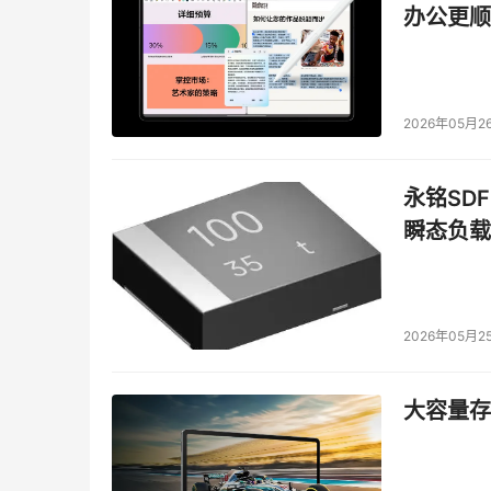
理解决方案。IBM则以IBM TotalStorage D
办公更顺
和浪潮达成合作计划，浪潮将以自有品牌的方式销
期管理”之上的软件、硬件和服务开展全方位合作
    3．厂商竞争升级为组合竞争
2026年05月2
    最近，EMC与浪潮在北京正式联盟，双方展
永铭SDF
联盟，宣布共同逐鹿中国存储市场。而朝华科技和I
瞬态负载
外，DELL和EMC全球性结盟后的存储产品也开
国存储市场完成了基本的布局，存储厂商之间的竞
2026年05月2
大容量存储