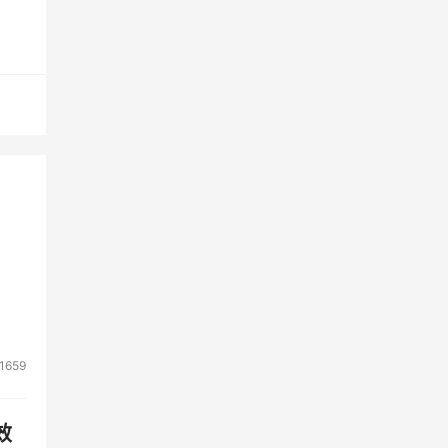
中小
案
6
一直
经有
推动
1659
期管
效