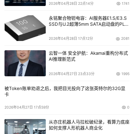
2026年04月28日 22点14分
1741
永铭聚合物钽电容：AI服务器E1.S/E3.S
SSD与U.2超薄5mm SATA启动盘的PLP
电容选型分析
2026年04月28日 17点12分
2081
云智一体 安全护航：Akamai重构分布式
AI推理新范式
2026年04月27日 23点33分
1995
被Token账单劝退之后，我把目光投向了这张英特尔的32G显
卡
2026年04月27日 17点59分
0
从亦庄机器人马拉松破纪录，看算力底座
如何支撑人形机器人商业化