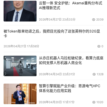
云智一体 安全护航：Akamai重构分布式
自多厂商的方案，在实际工作中进行比较，也为未来的存储
AI推理新范式
构建提供借鉴。 
2026年04月27日 23点33分
2039
    从整个用户的存储构建策略上讲，这是精明之举。因为
被Token账单劝退之后，我把目光投向了这张英特尔的32G显
存储领域的发展速度是惊人的，谁都无法将未来看得一清二
卡
楚，因此需要在某些方面进行一些摸索与试验。而采取保守
的态度，等到存储解决方案被多次证明后再进行部署，就可
2026年04月27日 17点59分
0
能被落在后面。
从亦庄机器人马拉松破纪录，看算力底座
如何支撑人形机器人商业化
本文来源于DOIT传媒，文章内容仅供参考，不构成投资建议。
2026年04月24日 22点31分
1328
智算引擎赋能产业升级：思源电气HPC
体系化能力应用实践
2026年04月20日 17点17分
1020