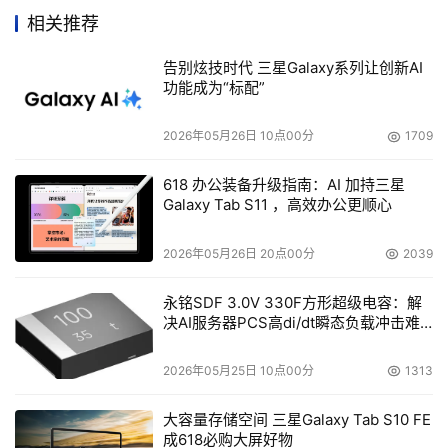
集成商可能存在短期销售行为。扩展性方面首先要考虑
相关推荐
到容量增加。所有用户的数据都在以不同速度增长，因
此用户所购买的磁盘既要满足在一定时期内数据增长的
告别炫技时代 三星Galaxy系列让创新AI
功能成为“标配”
要求，又要尽量提高磁盘的使用率而不造成不必要的浪
费。
2026年05月26日 10点00分
1709
其次是增加新系统问题。增加新系统时不仅要尽量减少
对原有系统的影响，同时还要使新系统与原有系统一同
618 办公装备升级指南：AI 加持三星
Galaxy Tab S11 ，高效办公更顺心
和谐工作，比如，增加一个新的应用系统可能不仅仅是
共享原有磁盘、数据这样简单，有时SAN还要为不同系
2026年05月26日 20点00分
2039
统服务器之间通信提供高性能通道。
永铭SDF 3.0V 330F方形超级电容：解
另外，还要考虑到将来把部门级SAN与总部核心SAN进
决AI服务器PCS高di/dt瞬态负载冲击难
行连通的问题。随着部门级用户存储规模的不断增大，
题
这些小型的SAN孤岛越来越需要与其他存储资源进行通
2026年05月25日 10点00分
1313
信，因此在构建部门级SAN之初需要统一规划。比如有
些主机ID号如果事先分配好的话，会为SAN孤岛的互联
大容量存储空间 三星Galaxy Tab S10 FE
成618必购大屏好物
带来便利。