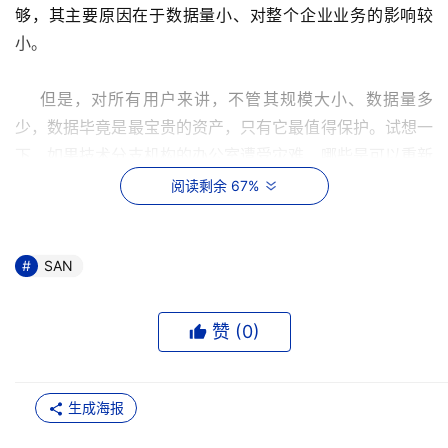
够，其主要原因在于数据量小、对整个企业业务的影响较
小。 
    但是，对所有用户来讲，不管其规模大小、数据量多
少，数据毕竟是最宝贵的资产，只有它最值得保护。试想一
下，如果技术分支机构的办公室遭受灾难，哪些是可以重新
构建的，而哪些是丢失以后再也无法重新获得的呢？只有部
阅读剩余 67%
门级用户提高了存储的重视程度，才能够重视IT管理人员配
备，进而对实际存储需求拥有更加清楚全面的了解。 
SAN
诸多问题要考虑
赞 (
0
)
    部门级用户构建SAN需要考虑一些特定问题。
扩展性：扩展性是最值得考虑而且在实际工作中最容易
生成海报
被忽略的问题。一方面用户可能考虑不全面，另一方面