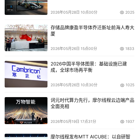
2026年05月28日 10点00分
2025
可靠性与价格
存储品牌康盈半导体乔迁新址前海人寿大
    可靠性要求不是特别高，可以通过其他方式进行补偿，
厦
比如通过中低端磁带库进行数据的备份，即使出现了设备故
障也可以确保从磁带中恢复数据。 
2026年05月26日 15点00分
1833
2026中国半导体图景：基础设施已建
    有些用户对于价格比较敏感，他们希望选择性价比高的
成，全球市场再平衡
方案。现在许多存储厂商都加强了中低端产品的推广力度，
尤其是国内厂商的纷纷介入，这些因素对于价格的降低都会
2026年05月26日 10点30分
1025
产生积极作用。 
词元时代算力先行，摩尔线程云边端产品
全面亮相
    技术复杂性 
2026年05月19日 17点31分
1937
    与许多用户进行交流的过程中，笔者了解到，用户习惯
性地选择直联存储的形式与他们对SAN存在的误解有很大关
摩尔线程发布MTT AICUBE：以自研智