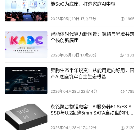
能SoC为底座，打造家庭AI中枢
系。尽管涉及到一些复杂的存储问题，但是与高端存储相比
部门级SAN所涉及的相对较少。对于那些完全没有构建SAN
2026年05月19日 17点27分
1995
的大型用户来说，以部门级为试点逐步增加对SAN的了解是
一个不错的选择。 
智能体时代算力新图景：鲲鹏与昇腾共筑
全栈创新底座
    SAN技术已经简化了许多，特别是一些厂商针对中小用
2026年05月18日 17点20分
1333
户设计的解决方案，普通的IT管理员通过简单的培训是可以
胜任的。一些厂商还提供各类存储培训，无论从工程师的职
昇腾生态半年蜕变：从能用走向好用，国
业发展还是从为用户提高存储应用水平都起到十分积极的作
产AI底座筑牢自主生态根基
用。 
2026年04月28日 22点14分
1785
    高端SAN的试验田 
永铭聚合物钽电容：AI服务器E1.S/E3.S
SSD与U.2超薄5mm SATA启动盘的PLP
    上述问题是相对的，有些用户在构建部门级SAN时则反
电容选型分析
其道而行，把部门级用户当作了试验田。比如，为了不受制
2026年04月28日 17点12分
2129
于单一的特定厂商，许多大型用户在部门级存储中采用了来